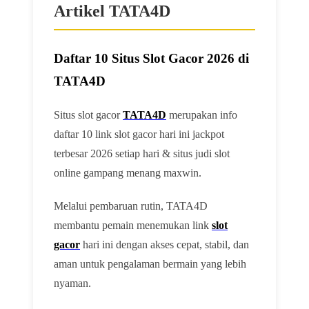
Artikel TATA4D
Daftar 10 Situs Slot Gacor 2026 di
TATA4D
Situs slot gacor
TATA4D
merupakan info
daftar 10 link slot gacor hari ini jackpot
terbesar 2026 setiap hari & situs judi slot
online gampang menang maxwin.
Melalui pembaruan rutin, TATA4D
membantu pemain menemukan link
slot
gacor
hari ini dengan akses cepat, stabil, dan
aman untuk pengalaman bermain yang lebih
nyaman.