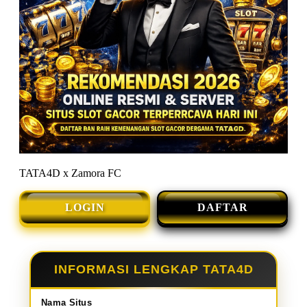
TATA4D x Zamora FC
LOGIN
DAFTAR
INFORMASI LENGKAP TATA4D
Nama Situs