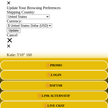
Update Your Browsing Preferences
Shipping Country:
Currency:
Cancel
Katie:
5'10"
160
PROMO
Select your person:
Male
Female
LOGIN
Height
Short
Med
Tall
DAFTAR
Weight
Slim
Avg
Heavy
LINK ALTERNATIF
View Size Chart
LIVE CHAT