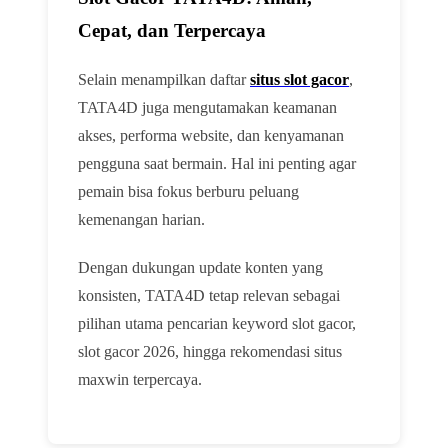
Cepat, dan Terpercaya
Selain menampilkan daftar
situs slot gacor
,
TATA4D juga mengutamakan keamanan
akses, performa website, dan kenyamanan
pengguna saat bermain. Hal ini penting agar
pemain bisa fokus berburu peluang
kemenangan harian.
Dengan dukungan update konten yang
konsisten, TATA4D tetap relevan sebagai
pilihan utama pencarian keyword slot gacor,
slot gacor 2026, hingga rekomendasi situs
maxwin terpercaya.