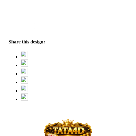
Share this design: