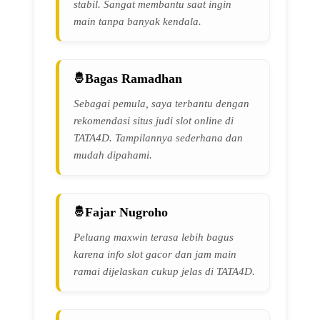
stabil. Sangat membantu saat ingin
main tanpa banyak kendala.
Bagas Ramadhan
Sebagai pemula, saya terbantu dengan
rekomendasi situs judi slot online di
TATA4D. Tampilannya sederhana dan
mudah dipahami.
Fajar Nugroho
Peluang maxwin terasa lebih bagus
karena info slot gacor dan jam main
ramai dijelaskan cukup jelas di TATA4D.