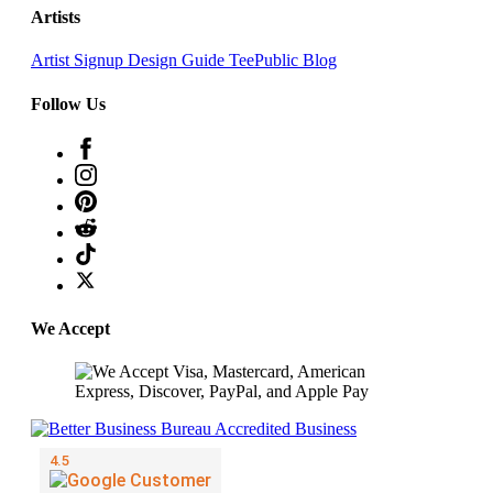
Artists
Artist Signup
Design Guide
TeePublic Blog
Follow Us
We Accept