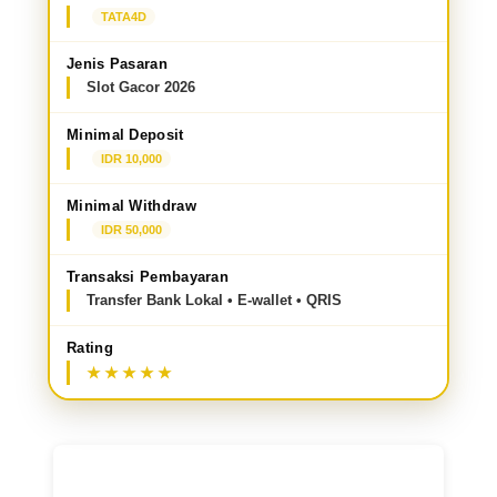
TATA4D
Jenis Pasaran
Slot Gacor 2026
Minimal Deposit
IDR 10,000
Minimal Withdraw
IDR 50,000
Transaksi Pembayaran
Transfer Bank Lokal • E-wallet • QRIS
Rating