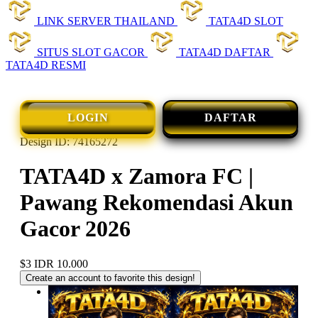
LINK SERVER THAILAND
TATA4D SLOT
SITUS SLOT GACOR
TATA4D DAFTAR
TATA4D RESMI
LOGIN
DAFTAR
Design ID: 74165272
TATA4D x Zamora FC |
Pawang Rekomendasi Akun
Gacor 2026
$3
IDR 10.000
Create an account to favorite this design!