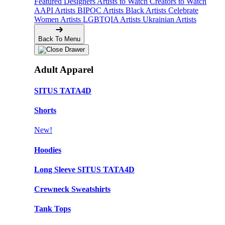
Featured Designers
Artists to Watch
Creators to Watch
AAPI Artists
BIPOC Artists
Black Artists
Celebrate
Women Artists
LGBTQIA Artists
Ukrainian Artists
Back To Menu
Adult Apparel
SITUS TATA4D
Shorts
New!
Hoodies
Long Sleeve SITUS TATA4D
Crewneck Sweatshirts
Tank Tops