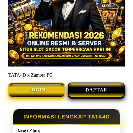
TATA4D x Zamora FC
LOGIN
DAFTAR
INFORMASI LENGKAP TATA4D
Nama Situs