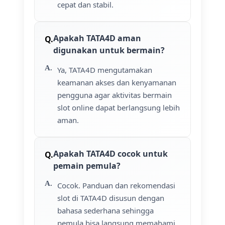
cepat dan stabil.
Apakah TATA4D aman
digunakan untuk bermain?
Ya, TATA4D mengutamakan
keamanan akses dan kenyamanan
pengguna agar aktivitas bermain
slot online dapat berlangsung lebih
aman.
Apakah TATA4D cocok untuk
pemain pemula?
Cocok. Panduan dan rekomendasi
slot di TATA4D disusun dengan
bahasa sederhana sehingga
pemula bisa langsung memahami