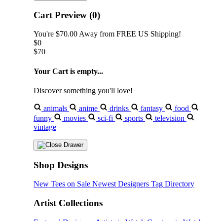
Cart Preview (0)
You're
$70.00
Away from
FREE US Shipping!
$0
$70
Your Cart is empty...
Discover something you'll love!
animals
anime
drinks
fantasy
food
funny
movies
sci-fi
sports
television
vintage
Shop Designs
New Tees on Sale
Newest Designers
Tag Directory
Artist Collections