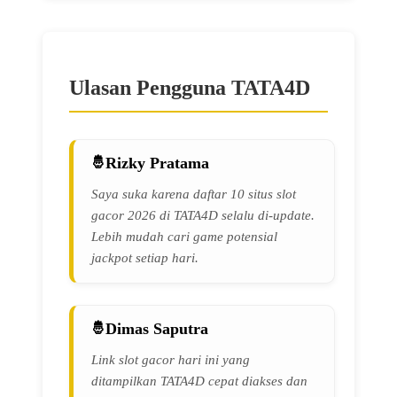
Ulasan Pengguna TATA4D
Rizky Pratama
Saya suka karena daftar 10 situs slot
gacor 2026 di TATA4D selalu di-update.
Lebih mudah cari game potensial
jackpot setiap hari.
Dimas Saputra
Link slot gacor hari ini yang
ditampilkan TATA4D cepat diakses dan