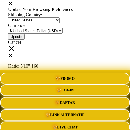
Update Your Browsing Preferences
Shipping Country:
Currency:
Cancel
Katie:
5'10"
160
PROMO
Select your person:
Male
Female
LOGIN
Height
Short
Med
Tall
DAFTAR
Weight
Slim
Avg
Heavy
LINK ALTERNATIF
View Size Chart
LIVE CHAT