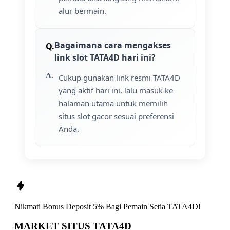
alur bermain.
Bagaimana cara mengakses
link slot TATA4D hari ini?
Cukup gunakan link resmi TATA4D
yang aktif hari ini, lalu masuk ke
halaman utama untuk memilih
situs slot gacor sesuai preferensi
Anda.
Nikmati
Bonus Deposit 5%
Bagi Pemain Setia
TATA4D!
MARKET SITUS TATA4D