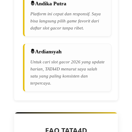
Andika Putra
Platform ini cepat dan responsif. Saya
bisa langsung pilih game favorit dari
daftar slot gacor tanpa ribet.
Ardiansyah
Untuk cari slot gacor 2026 yang update
harian, TATA4D menurut saya salah
satu yang paling konsisten dan
terpercaya.
FAQ TATA4D