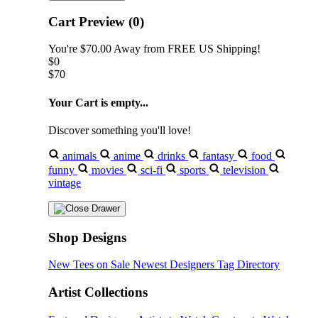
Cart Preview (0)
You're
$70.00
Away from
FREE US Shipping!
$0
$70
Your Cart is empty...
Discover something you'll love!
animals
anime
drinks
fantasy
food
funny
movies
sci-fi
sports
television
vintage
Shop Designs
New Tees on Sale
Newest Designers
Tag Directory
Artist Collections