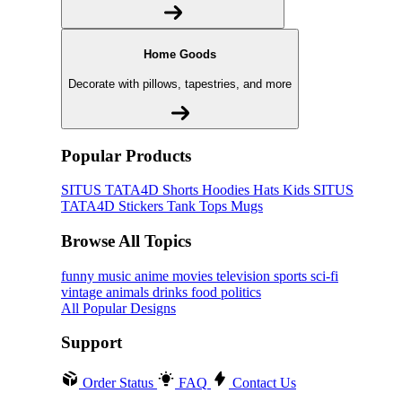
Home Goods
Decorate with pillows, tapestries, and more
Popular Products
SITUS TATA4D
Shorts
Hoodies
Hats
Kids SITUS
TATA4D
Stickers
Tank Tops
Mugs
Browse All Topics
funny
music
anime
movies
television
sports
sci-fi
vintage
animals
drinks
food
politics
All Popular Designs
Support
Order Status
FAQ
Contact Us