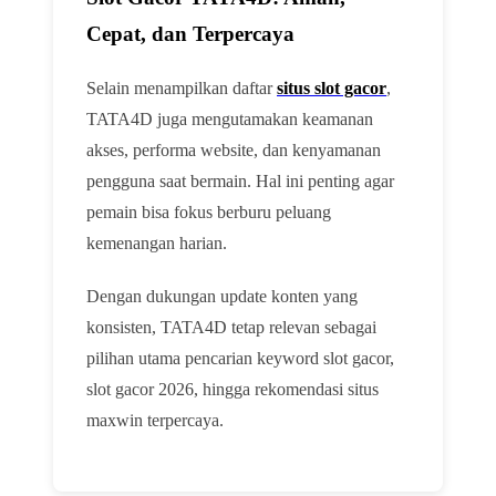
Cepat, dan Terpercaya
Selain menampilkan daftar
situs slot gacor
,
TATA4D juga mengutamakan keamanan
akses, performa website, dan kenyamanan
pengguna saat bermain. Hal ini penting agar
pemain bisa fokus berburu peluang
kemenangan harian.
Dengan dukungan update konten yang
konsisten, TATA4D tetap relevan sebagai
pilihan utama pencarian keyword slot gacor,
slot gacor 2026, hingga rekomendasi situs
maxwin terpercaya.