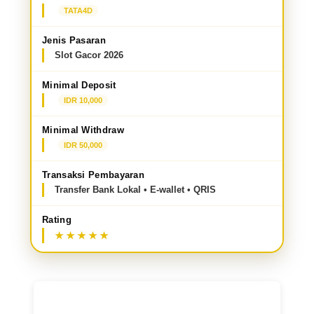
TATA4D
Jenis Pasaran
Slot Gacor 2026
Minimal Deposit
IDR 10,000
Minimal Withdraw
IDR 50,000
Transaksi Pembayaran
Transfer Bank Lokal • E-wallet • QRIS
Rating