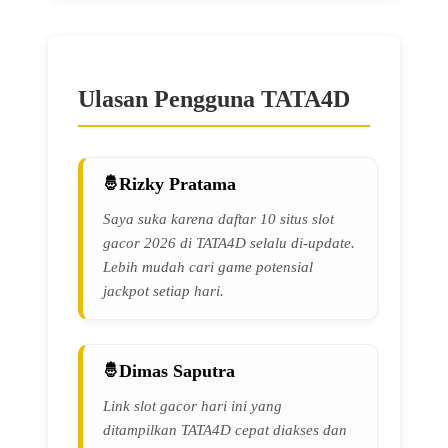
Ulasan Pengguna TATA4D
Rizky Pratama
Saya suka karena daftar 10 situs slot
gacor 2026 di TATA4D selalu di-update.
Lebih mudah cari game potensial
jackpot setiap hari.
Dimas Saputra
Link slot gacor hari ini yang
ditampilkan TATA4D cepat diakses dan