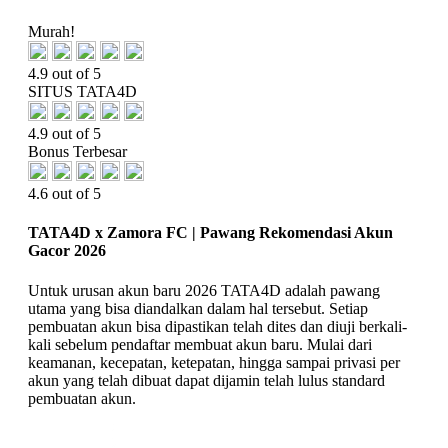
Murah!
4.9 out of 5
SITUS TATA4D
4.9 out of 5
Bonus Terbesar
4.6 out of 5
TATA4D x Zamora FC | Pawang Rekomendasi Akun
Gacor 2026
Untuk urusan akun baru 2026 TATA4D adalah pawang
utama yang bisa diandalkan dalam hal tersebut. Setiap
pembuatan akun bisa dipastikan telah dites dan diuji berkali-
kali sebelum pendaftar membuat akun baru. Mulai dari
keamanan, kecepatan, ketepatan, hingga sampai privasi per
akun yang telah dibuat dapat dijamin telah lulus standard
pembuatan akun.