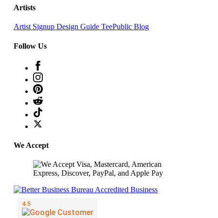
Artists
Artist Signup
Design Guide
TeePublic Blog
Follow Us
We Accept