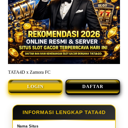
TATA4D x Zamora FC
LOGIN
DAFTAR
INFORMASI LENGKAP TATA4D
Nama Situs