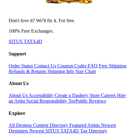
Don't love it? We'll fix it. For free.
100% Free Exchanges.
SITUS TATA4D
Support
Order Status
Contact Us
Coupon Codes
FAQ
Free Shipping
Refunds & Returns
Shipping Info
Size Chart
About Us
About Us
Accessibility
Create a Dashery Store
Careers
Hire
an Artist
Social Responsibility
TeePublic Reviews
Explore
All Designs
Content Directory
Featured Artists
Newest
Designers
Newest SITUS TATA4D
Tag Directory