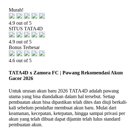
Murah!
4.9 out of 5
SITUS TATA4D
4.9 out of 5
Bonus Terbesar
4.6 out of 5
TATA4D x Zamora FC | Pawang Rekomendasi Akun
Gacor 2026
Untuk urusan akun baru 2026 TATA4D adalah pawang
utama yang bisa diandalkan dalam hal tersebut. Setiap
pembuatan akun bisa dipastikan telah dites dan diuji berkali-
kali sebelum pendaftar membuat akun baru. Mulai dari
keamanan, kecepatan, ketepatan, hingga sampai privasi per
akun yang telah dibuat dapat dijamin telah lulus standard
pembuatan akun.