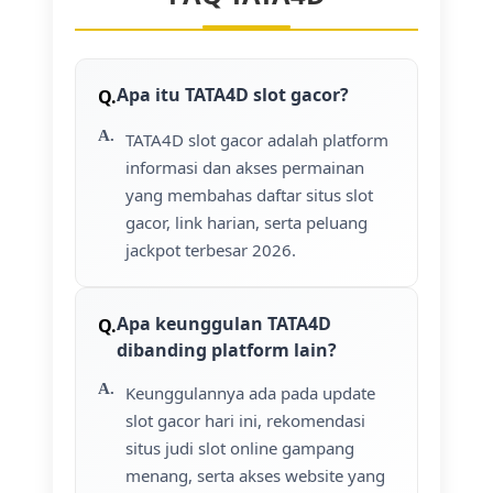
Apa itu TATA4D slot gacor?
TATA4D slot gacor adalah platform
informasi dan akses permainan
yang membahas daftar situs slot
gacor, link harian, serta peluang
jackpot terbesar 2026.
Apa keunggulan TATA4D
dibanding platform lain?
Keunggulannya ada pada update
slot gacor hari ini, rekomendasi
situs judi slot online gampang
menang, serta akses website yang