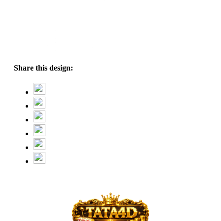
Share this design: