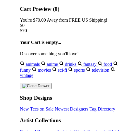
Cart Preview (0)
You're
$70.00
Away from
FREE US Shipping!
$0
$70
Your Cart is empty...
Discover something you'll love!
animals
anime
drinks
fantasy
food
funny
movies
sci-fi
sports
television
vintage
Shop Designs
New Tees on Sale
Newest Designers
Tag Directory
Artist Collections