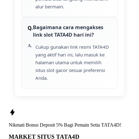
alur bermain.
Bagaimana cara mengakses
link slot TATA4D hari ini?
Cukup gunakan link resmi TATA4D
yang aktif hari ini, lalu masuk ke
halaman utama untuk memilih
situs slot gacor sesuai preferensi
Anda.
Nikmati
Bonus Deposit 5%
Bagi Pemain Setia
TATA4D!
MARKET SITUS TATA4D