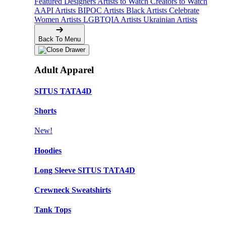
Featured Designers
Artists to Watch
Creators to Watch
AAPI Artists
BIPOC Artists
Black Artists
Celebrate
Women Artists
LGBTQIA Artists
Ukrainian Artists
Back To Menu
Adult Apparel
SITUS TATA4D
Shorts
New!
Hoodies
Long Sleeve SITUS TATA4D
Crewneck Sweatshirts
Tank Tops