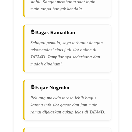
stabil. Sangat membantu saat ingin
main tanpa banyak kendala.
Bagas Ramadhan
Sebagai pemula, saya terbantu dengan
rekomendasi situs judi slot online di
TATA4D. Tampilannya sederhana dan
mudah dipahami.
Fajar Nugroho
Peluang maxwin terasa lebih bagus
karena info slot gacor dan jam main
ramai dijelaskan cukup jelas di TATA4D.