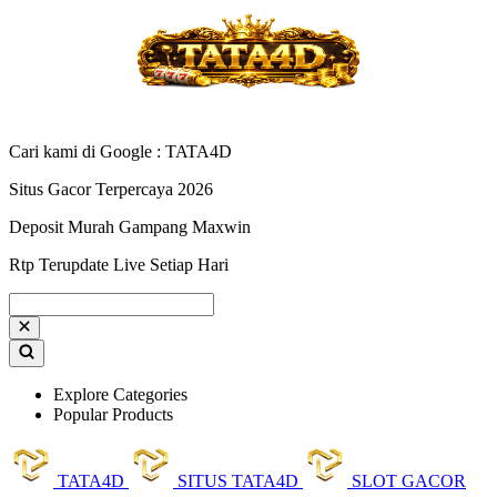
Cari kami di Google : TATA4D
Situs Gacor Terpercaya 2026
Deposit Murah Gampang Maxwin
Rtp Terupdate Live Setiap Hari
Explore Categories
Popular Products
TATA4D
SITUS TATA4D
SLOT GACOR