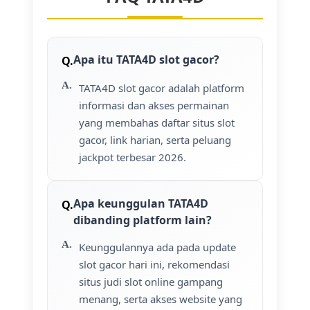
Apa itu TATA4D slot gacor?
TATA4D slot gacor adalah platform
informasi dan akses permainan
yang membahas daftar situs slot
gacor, link harian, serta peluang
jackpot terbesar 2026.
Apa keunggulan TATA4D
dibanding platform lain?
Keunggulannya ada pada update
slot gacor hari ini, rekomendasi
situs judi slot online gampang
menang, serta akses website yang