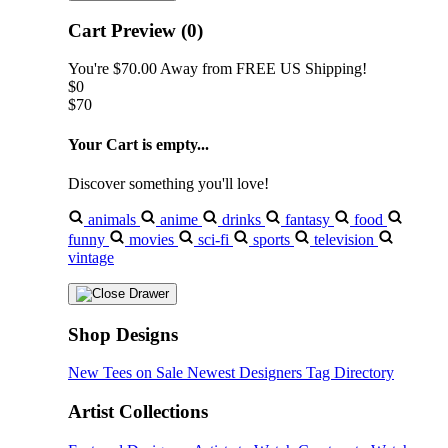
Cart Preview (0)
You're
$70.00
Away from
FREE US Shipping!
$0
$70
Your Cart is empty...
Discover something you'll love!
animals
anime
drinks
fantasy
food
funny
movies
sci-fi
sports
television
vintage
Shop Designs
New Tees on Sale
Newest Designers
Tag Directory
Artist Collections