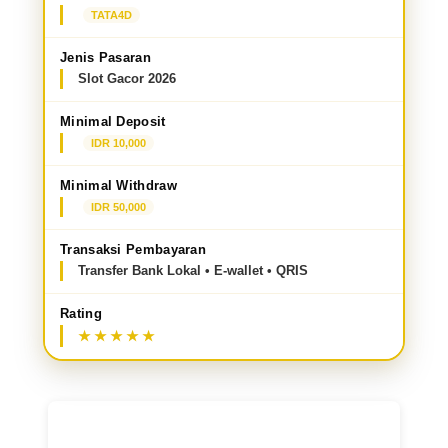
TATA4D
Jenis Pasaran
Slot Gacor 2026
Minimal Deposit
IDR 10,000
Minimal Withdraw
IDR 50,000
Transaksi Pembayaran
Transfer Bank Lokal • E-wallet • QRIS
Rating