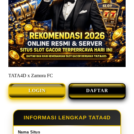
TATA4D x Zamora FC
LOGIN
DAFTAR
INFORMASI LENGKAP TATA4D
Nama Situs