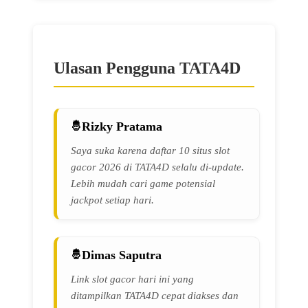
Ulasan Pengguna TATA4D
Rizky Pratama
Saya suka karena daftar 10 situs slot
gacor 2026 di TATA4D selalu di-update.
Lebih mudah cari game potensial
jackpot setiap hari.
Dimas Saputra
Link slot gacor hari ini yang
ditampilkan TATA4D cepat diakses dan