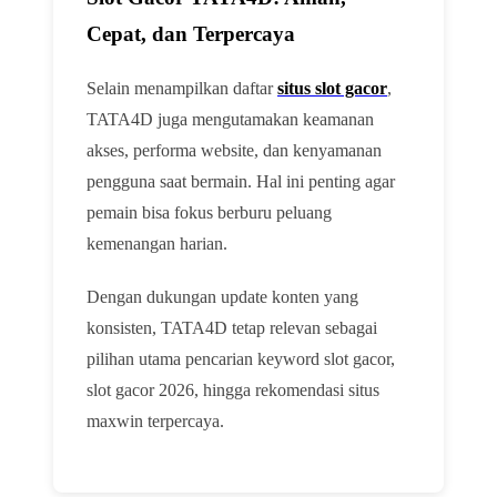
Cepat, dan Terpercaya
Selain menampilkan daftar
situs slot gacor
,
TATA4D juga mengutamakan keamanan
akses, performa website, dan kenyamanan
pengguna saat bermain. Hal ini penting agar
pemain bisa fokus berburu peluang
kemenangan harian.
Dengan dukungan update konten yang
konsisten, TATA4D tetap relevan sebagai
pilihan utama pencarian keyword slot gacor,
slot gacor 2026, hingga rekomendasi situs
maxwin terpercaya.