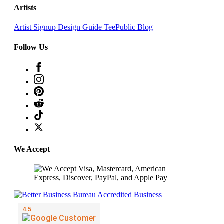
Artists
Artist Signup
Design Guide
TeePublic Blog
Follow Us
We Accept