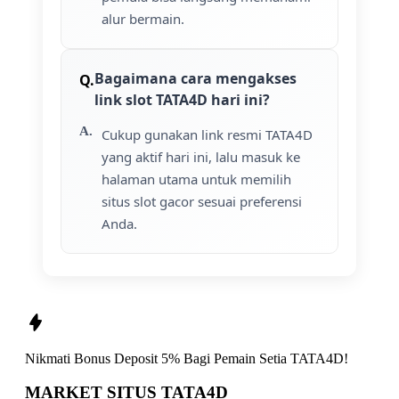
alur bermain.
Bagaimana cara mengakses
link slot TATA4D hari ini?
Cukup gunakan link resmi TATA4D
yang aktif hari ini, lalu masuk ke
halaman utama untuk memilih
situs slot gacor sesuai preferensi
Anda.
Nikmati
Bonus Deposit 5%
Bagi Pemain Setia
TATA4D!
MARKET SITUS TATA4D