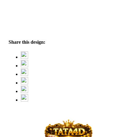
Share this design: