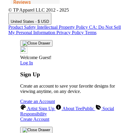
© TP Apparel LLC 2012 - 2025
United States - $ USD
Product Safety
Intellectual Property Policy
CA: Do Not Sell
My Personal Information
Privacy Policy
Terms
Welcome Guest!
Log In
Sign Up
Create an account to save your favorite designs for
viewing anytime, on any device.
Create an Account
Artist Sign Up
About TeePublic
Social
Responsibility
Create Account