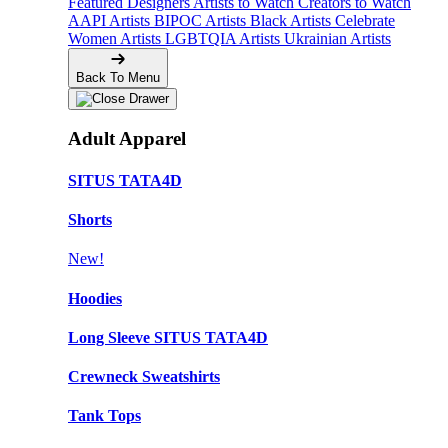
Featured Designers
Artists to Watch
Creators to Watch
AAPI Artists
BIPOC Artists
Black Artists
Celebrate
Women Artists
LGBTQIA Artists
Ukrainian Artists
Back To Menu
Adult Apparel
SITUS TATA4D
Shorts
New!
Hoodies
Long Sleeve SITUS TATA4D
Crewneck Sweatshirts
Tank Tops