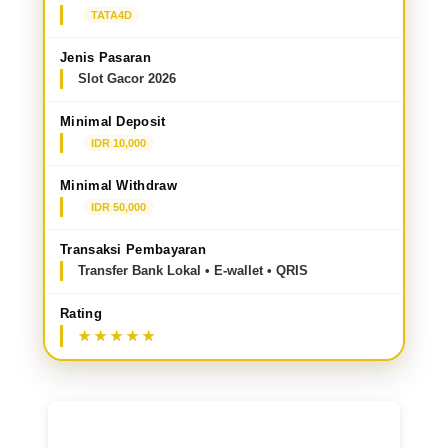
TATA4D
Jenis Pasaran
Slot Gacor 2026
Minimal Deposit
IDR 10,000
Minimal Withdraw
IDR 50,000
Transaksi Pembayaran
Transfer Bank Lokal • E-wallet • QRIS
Rating