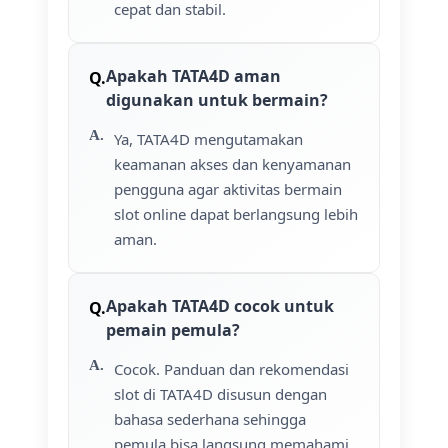
cepat dan stabil.
Apakah TATA4D aman
digunakan untuk bermain?
Ya, TATA4D mengutamakan
keamanan akses dan kenyamanan
pengguna agar aktivitas bermain
slot online dapat berlangsung lebih
aman.
Apakah TATA4D cocok untuk
pemain pemula?
Cocok. Panduan dan rekomendasi
slot di TATA4D disusun dengan
bahasa sederhana sehingga
pemula bisa langsung memahami