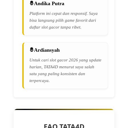
Andika Putra
Platform ini cepat dan responsif. Saya
bisa langsung pilih game favorit dari
daftar slot gacor tanpa ribet.
Ardiansyah
Untuk cari slot gacor 2026 yang update
harian, TATA4D menurut saya salah
satu yang paling konsisten dan
terpercaya.
FAQ TATA4D