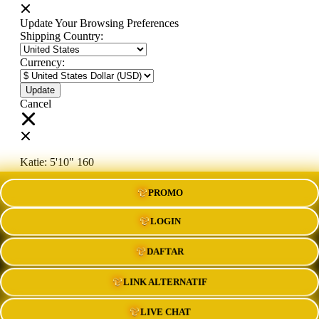
Update Your Browsing Preferences
Shipping Country:
Currency:
Cancel
Katie:
5'10"
160
PROMO
Select your person:
Male
Female
LOGIN
Height
Short
Med
Tall
DAFTAR
Weight
Slim
Avg
Heavy
LINK ALTERNATIF
View Size Chart
LIVE CHAT