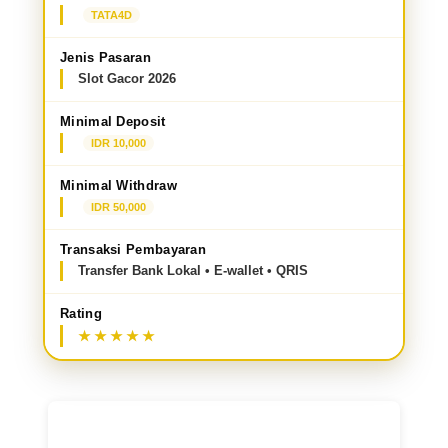
TATA4D
Jenis Pasaran
Slot Gacor 2026
Minimal Deposit
IDR 10,000
Minimal Withdraw
IDR 50,000
Transaksi Pembayaran
Transfer Bank Lokal • E-wallet • QRIS
Rating