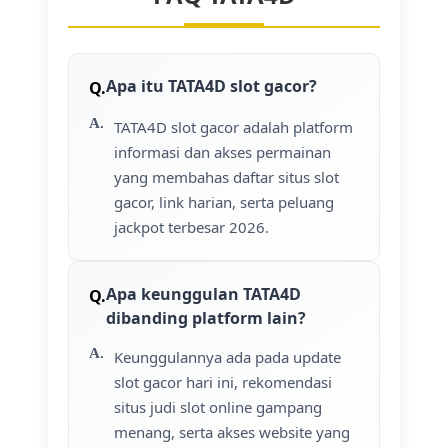
Apa itu TATA4D slot gacor?
TATA4D slot gacor adalah platform
informasi dan akses permainan
yang membahas daftar situs slot
gacor, link harian, serta peluang
jackpot terbesar 2026.
Apa keunggulan TATA4D
dibanding platform lain?
Keunggulannya ada pada update
slot gacor hari ini, rekomendasi
situs judi slot online gampang
menang, serta akses website yang