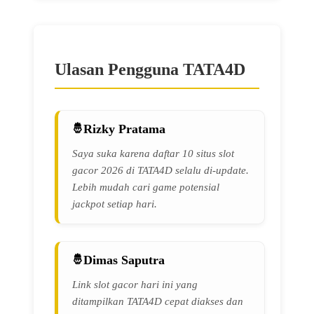
Ulasan Pengguna TATA4D
Rizky Pratama
Saya suka karena daftar 10 situs slot
gacor 2026 di TATA4D selalu di-update.
Lebih mudah cari game potensial
jackpot setiap hari.
Dimas Saputra
Link slot gacor hari ini yang
ditampilkan TATA4D cepat diakses dan