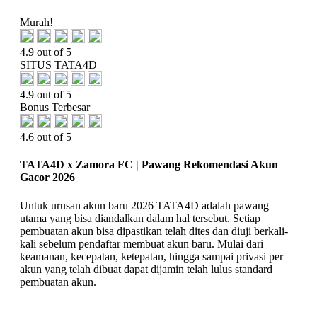
Murah!
4.9 out of 5
SITUS TATA4D
4.9 out of 5
Bonus Terbesar
4.6 out of 5
TATA4D x Zamora FC | Pawang Rekomendasi Akun
Gacor 2026
Untuk urusan akun baru 2026 TATA4D adalah pawang
utama yang bisa diandalkan dalam hal tersebut. Setiap
pembuatan akun bisa dipastikan telah dites dan diuji berkali-
kali sebelum pendaftar membuat akun baru. Mulai dari
keamanan, kecepatan, ketepatan, hingga sampai privasi per
akun yang telah dibuat dapat dijamin telah lulus standard
pembuatan akun.