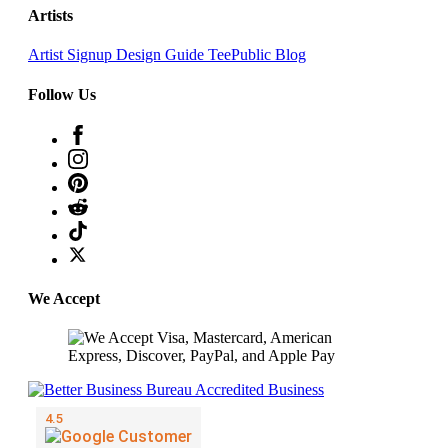
Artists
Artist Signup
Design Guide
TeePublic Blog
Follow Us
We Accept