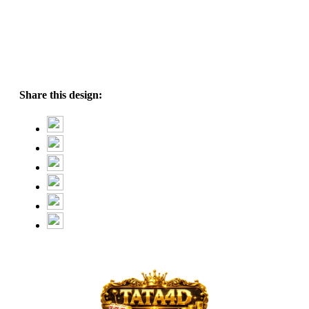
Share this design: