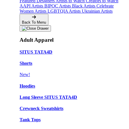
Featured Designers
Artists to Watch
Creators to Watch
AAPI Artists
BIPOC Artists
Black Artists
Celebrate
Women Artists
LGBTQIA Artists
Ukrainian Artists
Back To Menu
Adult Apparel
SITUS TATA4D
Shorts
New!
Hoodies
Long Sleeve SITUS TATA4D
Crewneck Sweatshirts
Tank Tops