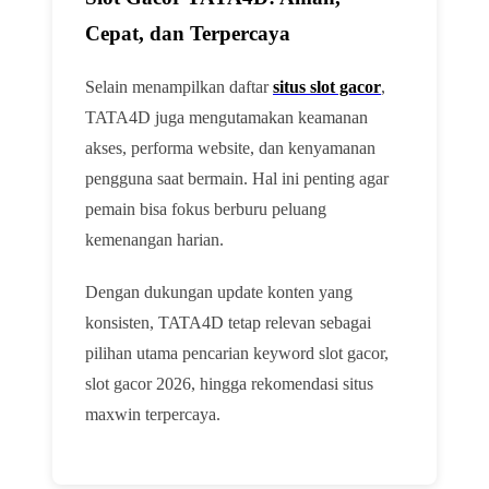
Cepat, dan Terpercaya
Selain menampilkan daftar
situs slot gacor
,
TATA4D juga mengutamakan keamanan
akses, performa website, dan kenyamanan
pengguna saat bermain. Hal ini penting agar
pemain bisa fokus berburu peluang
kemenangan harian.
Dengan dukungan update konten yang
konsisten, TATA4D tetap relevan sebagai
pilihan utama pencarian keyword slot gacor,
slot gacor 2026, hingga rekomendasi situs
maxwin terpercaya.