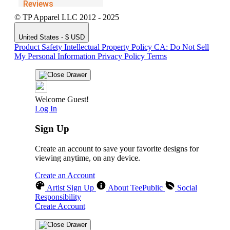
© TP Apparel LLC 2012 - 2025
United States - $ USD
Product Safety
Intellectual Property Policy
CA: Do Not Sell
My Personal Information
Privacy Policy
Terms
Welcome Guest!
Log In
Sign Up
Create an account to save your favorite designs for
viewing anytime, on any device.
Create an Account
Artist Sign Up
About TeePublic
Social
Responsibility
Create Account