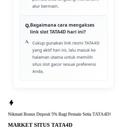
alur bermain.
Bagaimana cara mengakses
link slot TATA4D hari ini?
Cukup gunakan link resmi TATA4D
yang aktif hari ini, lalu masuk ke
halaman utama untuk memilih
situs slot gacor sesuai preferensi
Anda.
Nikmati
Bonus Deposit 5%
Bagi Pemain Setia
TATA4D!
MARKET SITUS TATA4D