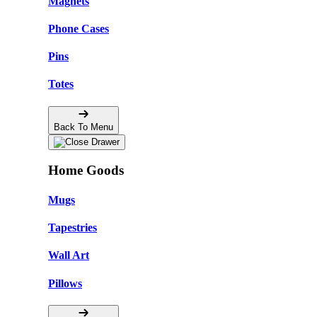
Magnets
Phone Cases
Pins
Totes
Back To Menu
Home Goods
Mugs
Tapestries
Wall Art
Pillows