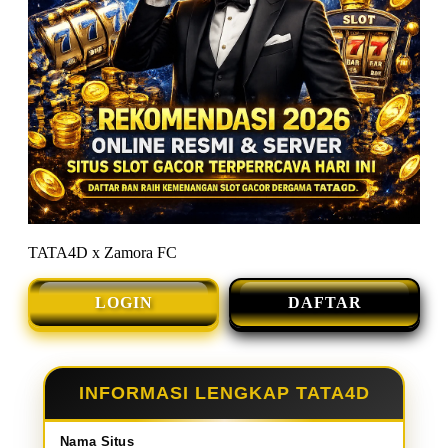
TATA4D x Zamora FC
LOGIN
DAFTAR
INFORMASI LENGKAP TATA4D
Nama Situs