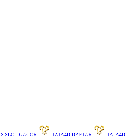
US SLOT GACOR
TATA4D DAFTAR
TATA4D