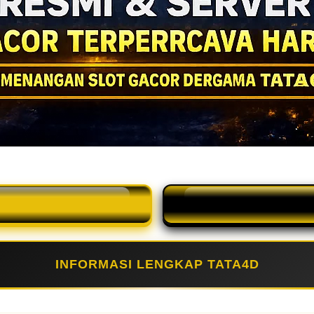
INFORMASI LENGKAP TATA4D