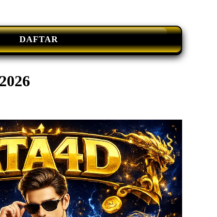
DAFTAR
2026