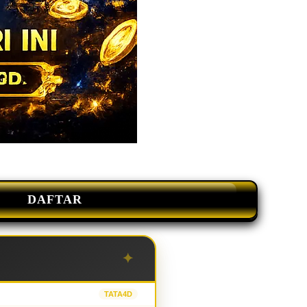
DAFTAR
TATA4D