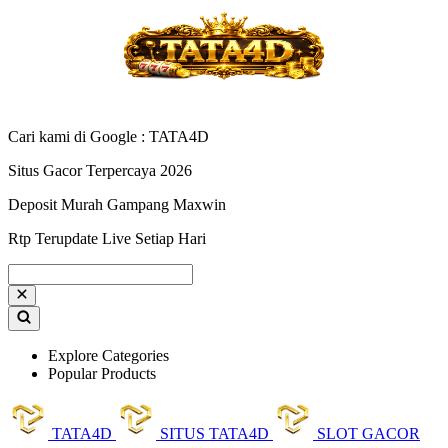
Cari kami di Google : TATA4D
Situs Gacor Terpercaya 2026
Deposit Murah Gampang Maxwin
Rtp Terupdate Live Setiap Hari
Explore Categories
Popular Products
TATA4D
SITUS TATA4D
SLOT GACOR