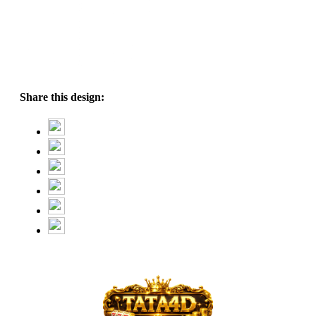
Share this design: