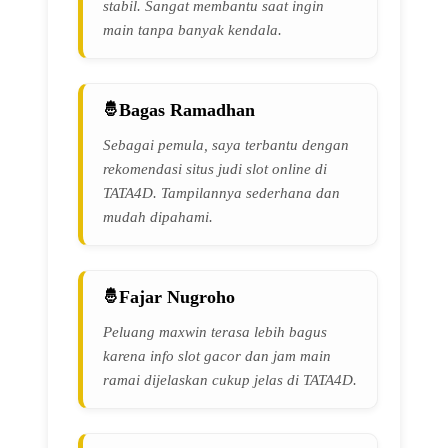
stabil. Sangat membantu saat ingin
main tanpa banyak kendala.
Bagas Ramadhan
Sebagai pemula, saya terbantu dengan
rekomendasi situs judi slot online di
TATA4D. Tampilannya sederhana dan
mudah dipahami.
Fajar Nugroho
Peluang maxwin terasa lebih bagus
karena info slot gacor dan jam main
ramai dijelaskan cukup jelas di TATA4D.