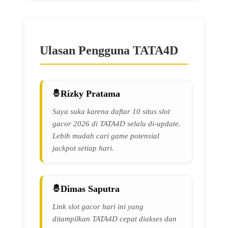
Ulasan Pengguna TATA4D
Rizky Pratama
Saya suka karena daftar 10 situs slot
gacor 2026 di TATA4D selalu di-update.
Lebih mudah cari game potensial
jackpot setiap hari.
Dimas Saputra
Link slot gacor hari ini yang
ditampilkan TATA4D cepat diakses dan