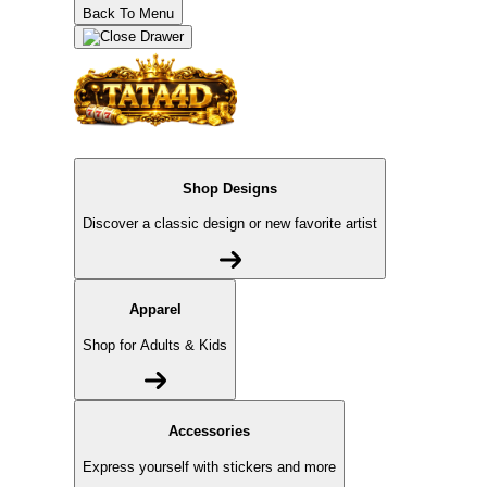
Back To Menu
Shop Designs
Discover a classic design or new favorite artist
Apparel
Shop for Adults & Kids
Accessories
Express yourself with stickers and more