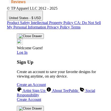
© TP Apparel LLC 2012 - 2025
United States - $ USD
Product Safety
Intellectual Property Policy
CA: Do Not Sell
My Personal Information
Privacy Policy
Terms
Welcome Guest!
Log In
Sign Up
Create an account to save your favorite designs for
viewing anytime, on any device.
Create an Account
Artist Sign Up
About TeePublic
Social
Responsibility
Create Account