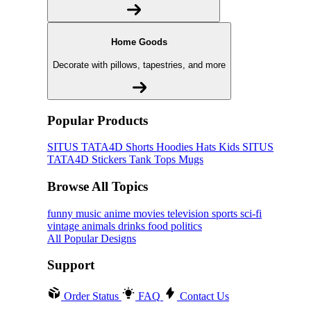
Home Goods
Decorate with pillows, tapestries, and more
Popular Products
SITUS TATA4D
Shorts
Hoodies
Hats
Kids SITUS
TATA4D
Stickers
Tank Tops
Mugs
Browse All Topics
funny
music
anime
movies
television
sports
sci-fi
vintage
animals
drinks
food
politics
All Popular Designs
Support
Order Status
FAQ
Contact Us