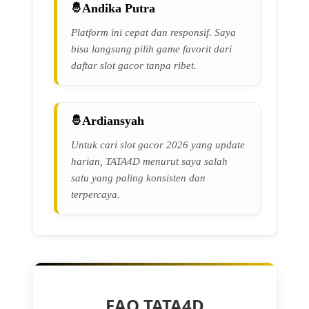
Andika Putra
Platform ini cepat dan responsif. Saya
bisa langsung pilih game favorit dari
daftar slot gacor tanpa ribet.
Ardiansyah
Untuk cari slot gacor 2026 yang update
harian, TATA4D menurut saya salah
satu yang paling konsisten dan
terpercaya.
FAQ TATA4D