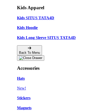
Kids Apparel
Kids SITUS TATA4D
Kids Hoodie
Kids Long Sleeve SITUS TATA4D
Back To Menu
Accessories
Hats
New!
Stickers
Magnets