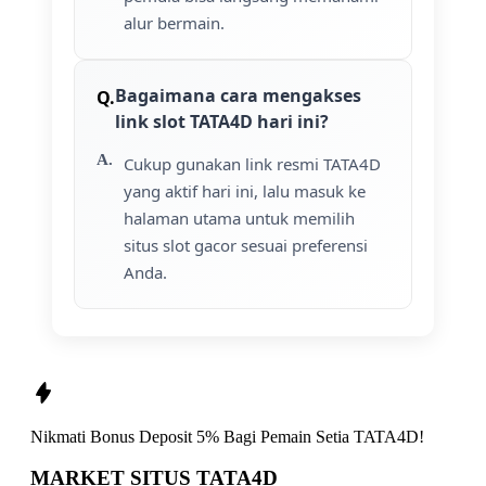
alur bermain.
Bagaimana cara mengakses
link slot TATA4D hari ini?
Cukup gunakan link resmi TATA4D
yang aktif hari ini, lalu masuk ke
halaman utama untuk memilih
situs slot gacor sesuai preferensi
Anda.
Nikmati
Bonus Deposit 5%
Bagi Pemain Setia
TATA4D!
MARKET SITUS TATA4D