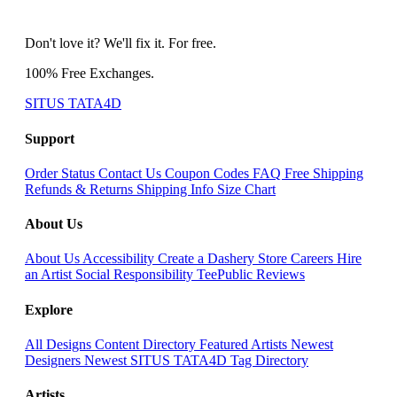
Don't love it? We'll fix it. For free.
100% Free Exchanges.
SITUS TATA4D
Support
Order Status
Contact Us
Coupon Codes
FAQ
Free Shipping
Refunds & Returns
Shipping Info
Size Chart
About Us
About Us
Accessibility
Create a Dashery Store
Careers
Hire
an Artist
Social Responsibility
TeePublic Reviews
Explore
All Designs
Content Directory
Featured Artists
Newest
Designers
Newest SITUS TATA4D
Tag Directory
Artists