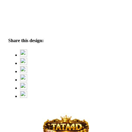
Share this design: