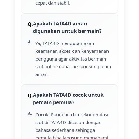
cepat dan stabil.
Apakah TATA4D aman
digunakan untuk bermain?
Ya, TATA4D mengutamakan
keamanan akses dan kenyamanan
pengguna agar aktivitas bermain
slot online dapat berlangsung lebih
aman.
Apakah TATA4D cocok untuk
pemain pemula?
Cocok. Panduan dan rekomendasi
slot di TATA4D disusun dengan
bahasa sederhana sehingga
pemula bisa langsung memahami