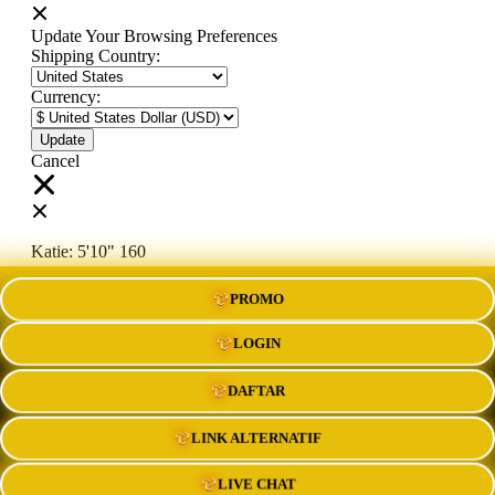
Update Your Browsing Preferences
Shipping Country:
Currency:
Cancel
Katie:
5'10"
160
PROMO
Select your person:
Male
Female
LOGIN
Height
Short
Med
Tall
DAFTAR
Weight
Slim
Avg
Heavy
LINK ALTERNATIF
View Size Chart
LIVE CHAT