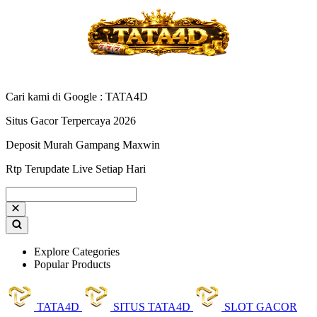
Cari kami di Google : TATA4D
Situs Gacor Terpercaya 2026
Deposit Murah Gampang Maxwin
Rtp Terupdate Live Setiap Hari
Explore Categories
Popular Products
TATA4D
SITUS TATA4D
SLOT GACOR