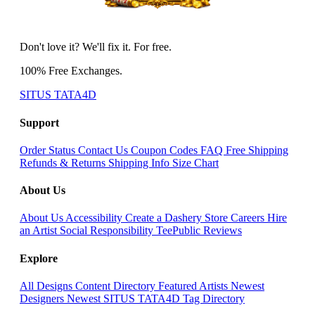
Don't love it? We'll fix it. For free.
100% Free Exchanges.
SITUS TATA4D
Support
Order Status
Contact Us
Coupon Codes
FAQ
Free Shipping
Refunds & Returns
Shipping Info
Size Chart
About Us
About Us
Accessibility
Create a Dashery Store
Careers
Hire
an Artist
Social Responsibility
TeePublic Reviews
Explore
All Designs
Content Directory
Featured Artists
Newest
Designers
Newest SITUS TATA4D
Tag Directory