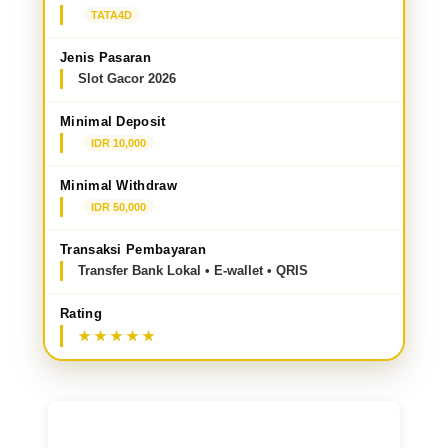
TATA4D
Jenis Pasaran
Slot Gacor 2026
Minimal Deposit
IDR 10,000
Minimal Withdraw
IDR 50,000
Transaksi Pembayaran
Transfer Bank Lokal • E-wallet • QRIS
Rating