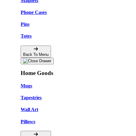
Magnets
Phone Cases
Pins
Totes
Back To Menu
Home Goods
Mugs
Tapestries
Wall Art
Pillows