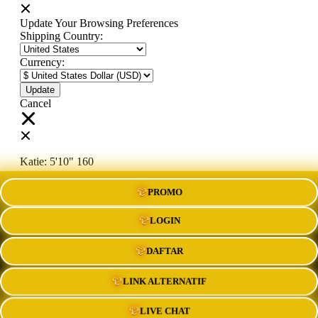
Update Your Browsing Preferences
Shipping Country:
Currency:
Cancel
Katie:
5'10"
160
PROMO
Select your person:
Male
Female
LOGIN
Height
Short
Med
Tall
DAFTAR
Weight
Slim
Avg
Heavy
LINK ALTERNATIF
View Size Chart
LIVE CHAT