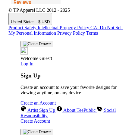
© TP Apparel LLC 2012 - 2025
United States - $ USD
Product Safety
Intellectual Property Policy
CA: Do Not Sell
My Personal Information
Privacy Policy
Terms
Welcome Guest!
Log In
Sign Up
Create an account to save your favorite designs for
viewing anytime, on any device.
Create an Account
Artist Sign Up
About TeePublic
Social
Responsibility
Create Account