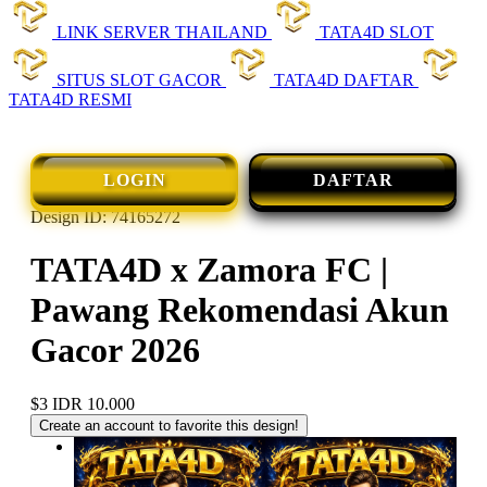
LINK SERVER THAILAND
TATA4D SLOT
SITUS SLOT GACOR
TATA4D DAFTAR
TATA4D RESMI
LOGIN
DAFTAR
Design ID: 74165272
TATA4D x Zamora FC |
Pawang Rekomendasi Akun
Gacor 2026
$3
IDR 10.000
Create an account to favorite this design!