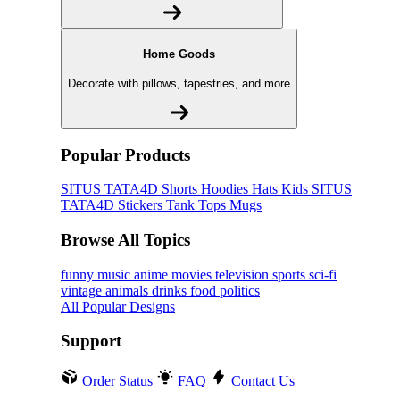
Home Goods
Decorate with pillows, tapestries, and more
Popular Products
SITUS TATA4D
Shorts
Hoodies
Hats
Kids SITUS
TATA4D
Stickers
Tank Tops
Mugs
Browse All Topics
funny
music
anime
movies
television
sports
sci-fi
vintage
animals
drinks
food
politics
All Popular Designs
Support
Order Status
FAQ
Contact Us