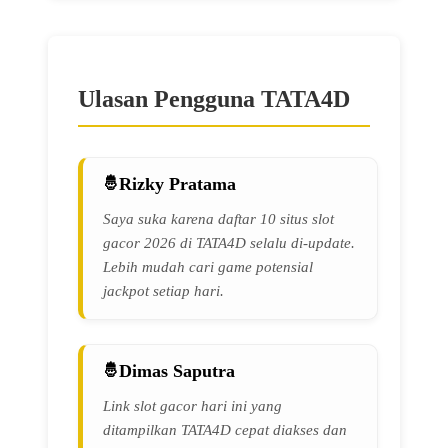
Ulasan Pengguna TATA4D
Rizky Pratama
Saya suka karena daftar 10 situs slot
gacor 2026 di TATA4D selalu di-update.
Lebih mudah cari game potensial
jackpot setiap hari.
Dimas Saputra
Link slot gacor hari ini yang
ditampilkan TATA4D cepat diakses dan