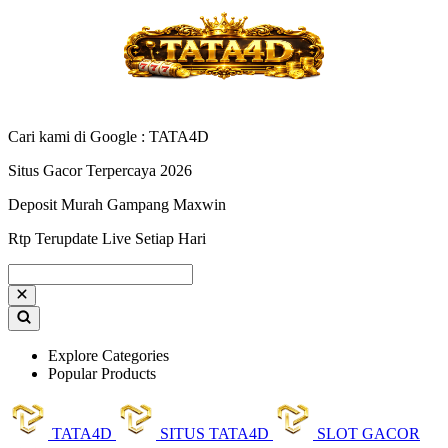
Cari kami di Google : TATA4D
Situs Gacor Terpercaya 2026
Deposit Murah Gampang Maxwin
Rtp Terupdate Live Setiap Hari
Explore Categories
Popular Products
TATA4D
SITUS TATA4D
SLOT GACOR