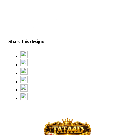
Share this design: