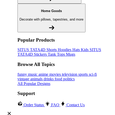
Home Goods
Decorate with pillows, tapestries, and more
Popular Products
SITUS TATA4D
Shorts
Hoodies
Hats
Kids SITUS
TATA4D
Stickers
Tank Tops
Mugs
Browse All Topics
funny
music
anime
movies
television
sports
sci-fi
vintage
animals
drinks
food
politics
All Popular Designs
Support
Order Status
FAQ
Contact Us