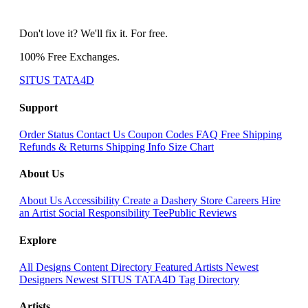
Don't love it? We'll fix it. For free.
100% Free Exchanges.
SITUS TATA4D
Support
Order Status
Contact Us
Coupon Codes
FAQ
Free Shipping
Refunds & Returns
Shipping Info
Size Chart
About Us
About Us
Accessibility
Create a Dashery Store
Careers
Hire
an Artist
Social Responsibility
TeePublic Reviews
Explore
All Designs
Content Directory
Featured Artists
Newest
Designers
Newest SITUS TATA4D
Tag Directory
Artists