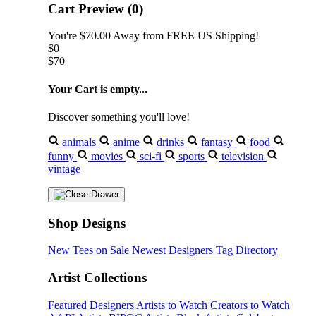
Cart Preview (0)
You're
$70.00
Away from
FREE US Shipping!
$0
$70
Your Cart is empty...
Discover something you'll love!
animals
anime
drinks
fantasy
food
funny
movies
sci-fi
sports
television
vintage
Shop Designs
New Tees on Sale
Newest Designers
Tag Directory
Artist Collections
Featured Designers
Artists to Watch
Creators to Watch