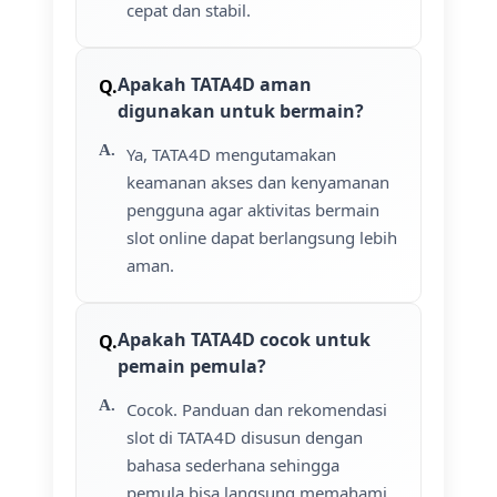
cepat dan stabil.
Apakah TATA4D aman
digunakan untuk bermain?
Ya, TATA4D mengutamakan
keamanan akses dan kenyamanan
pengguna agar aktivitas bermain
slot online dapat berlangsung lebih
aman.
Apakah TATA4D cocok untuk
pemain pemula?
Cocok. Panduan dan rekomendasi
slot di TATA4D disusun dengan
bahasa sederhana sehingga
pemula bisa langsung memahami