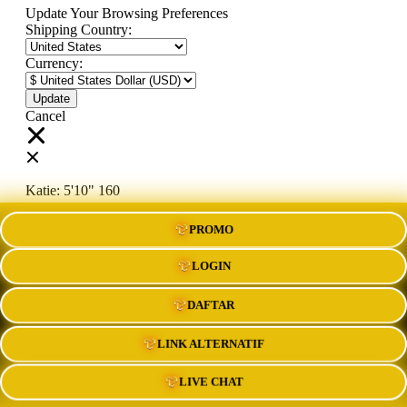
Update Your Browsing Preferences
Shipping Country:
Currency:
Cancel
Katie:
5'10"
160
PROMO
Select your person:
Male
Female
LOGIN
Height
Short
Med
Tall
DAFTAR
Weight
Slim
Avg
Heavy
LINK ALTERNATIF
View Size Chart
LIVE CHAT