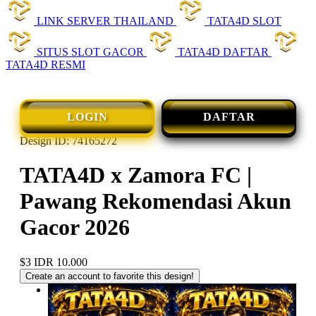
LINK SERVER THAILAND
TATA4D SLOT
SITUS SLOT GACOR
TATA4D DAFTAR
TATA4D RESMI
LOGIN
DAFTAR
Design ID: 74165272
TATA4D x Zamora FC |
Pawang Rekomendasi Akun
Gacor 2026
$3
IDR 10.000
Create an account to favorite this design!