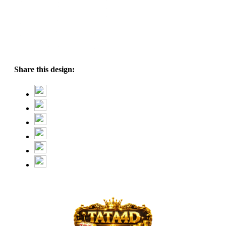
Share this design: