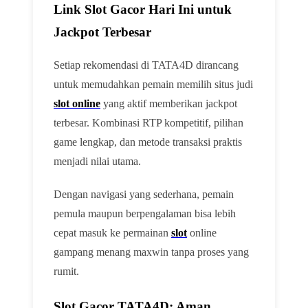
Link Slot Gacor Hari Ini untuk
Jackpot Terbesar
Setiap rekomendasi di TATA4D dirancang
untuk memudahkan pemain memilih situs judi
slot online
yang aktif memberikan jackpot
terbesar. Kombinasi RTP kompetitif, pilihan
game lengkap, dan metode transaksi praktis
menjadi nilai utama.
Dengan navigasi yang sederhana, pemain
pemula maupun berpengalaman bisa lebih
cepat masuk ke permainan
slot
online
gampang menang maxwin tanpa proses yang
rumit.
Slot Gacor TATA4D: Aman,