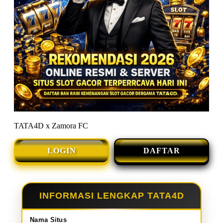
TATA4D x Zamora FC
LOGIN
DAFTAR
INFORMASI LENGKAP TATA4D
Nama Situs