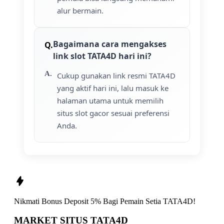
alur bermain.
Bagaimana cara mengakses
link slot TATA4D hari ini?
Cukup gunakan link resmi TATA4D
yang aktif hari ini, lalu masuk ke
halaman utama untuk memilih
situs slot gacor sesuai preferensi
Anda.
Nikmati
Bonus Deposit 5%
Bagi Pemain Setia
TATA4D!
MARKET SITUS TATA4D