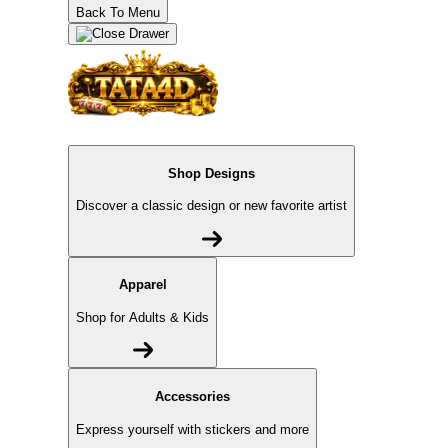
Back To Menu
Shop Designs
Discover a classic design or new favorite artist
Apparel
Shop for Adults & Kids
Accessories
Express yourself with stickers and more