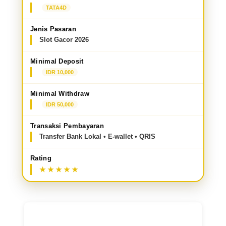
TATA4D
Jenis Pasaran
Slot Gacor 2026
Minimal Deposit
IDR 10,000
Minimal Withdraw
IDR 50,000
Transaksi Pembayaran
Transfer Bank Lokal • E-wallet • QRIS
Rating