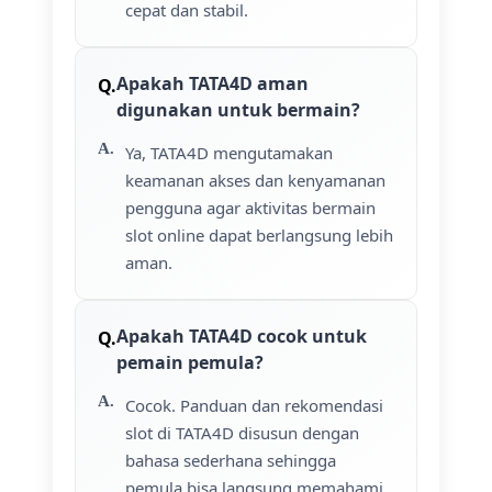
cepat dan stabil.
Apakah TATA4D aman
digunakan untuk bermain?
Ya, TATA4D mengutamakan
keamanan akses dan kenyamanan
pengguna agar aktivitas bermain
slot online dapat berlangsung lebih
aman.
Apakah TATA4D cocok untuk
pemain pemula?
Cocok. Panduan dan rekomendasi
slot di TATA4D disusun dengan
bahasa sederhana sehingga
pemula bisa langsung memahami