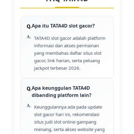
Apa itu TATA4D slot gacor?
TATA4D slot gacor adalah platform
informasi dan akses permainan
yang membahas daftar situs slot
gacor, link harian, serta peluang
jackpot terbesar 2026.
Apa keunggulan TATA4D
dibanding platform lain?
Keunggulannya ada pada update
slot gacor hari ini, rekomendasi
situs judi slot online gampang
menang, serta akses website yang