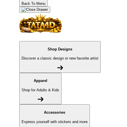
Back To Menu
Shop Designs
Discover a classic design or new favorite artist
Apparel
Shop for Adults & Kids
Accessories
Express yourself with stickers and more