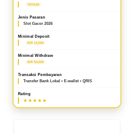
TATA4D
Jenis Pasaran
Slot Gacor 2026
Minimal Deposit
IDR 10,000
Minimal Withdraw
IDR 50,000
Transaksi Pembayaran
Transfer Bank Lokal • E-wallet • QRIS
Rating