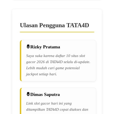
Ulasan Pengguna TATA4D
Rizky Pratama
Saya suka karena daftar 10 situs slot
gacor 2026 di TATA4D selalu di-update.
Lebih mudah cari game potensial
jackpot setiap hari.
Dimas Saputra
Link slot gacor hari ini yang
ditampilkan TATA4D cepat diakses dan