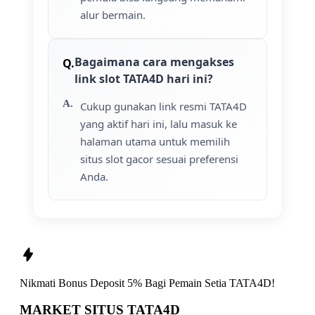
alur bermain.
Bagaimana cara mengakses
link slot TATA4D hari ini?
Cukup gunakan link resmi TATA4D
yang aktif hari ini, lalu masuk ke
halaman utama untuk memilih
situs slot gacor sesuai preferensi
Anda.
Nikmati
Bonus Deposit 5%
Bagi Pemain Setia
TATA4D!
MARKET SITUS TATA4D