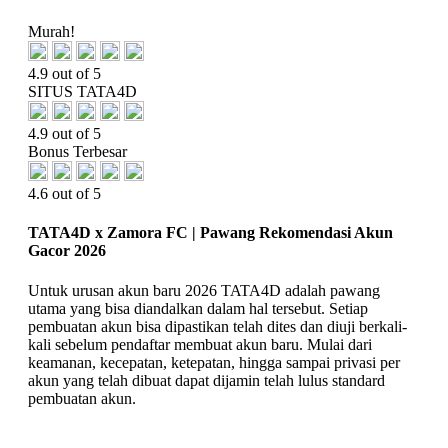
Murah!
4.9 out of 5
SITUS TATA4D
4.9 out of 5
Bonus Terbesar
4.6 out of 5
TATA4D x Zamora FC | Pawang Rekomendasi Akun
Gacor 2026
Untuk urusan akun baru 2026 TATA4D adalah pawang
utama yang bisa diandalkan dalam hal tersebut. Setiap
pembuatan akun bisa dipastikan telah dites dan diuji berkali-
kali sebelum pendaftar membuat akun baru. Mulai dari
keamanan, kecepatan, ketepatan, hingga sampai privasi per
akun yang telah dibuat dapat dijamin telah lulus standard
pembuatan akun.