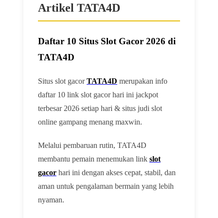
Artikel TATA4D
Daftar 10 Situs Slot Gacor 2026 di
TATA4D
Situs slot gacor
TATA4D
merupakan info
daftar 10 link slot gacor hari ini jackpot
terbesar 2026 setiap hari & situs judi slot
online gampang menang maxwin.
Melalui pembaruan rutin, TATA4D
membantu pemain menemukan link
slot
gacor
hari ini dengan akses cepat, stabil, dan
aman untuk pengalaman bermain yang lebih
nyaman.