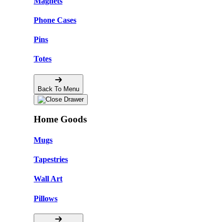
Magnets
Phone Cases
Pins
Totes
Back To Menu
Home Goods
Mugs
Tapestries
Wall Art
Pillows