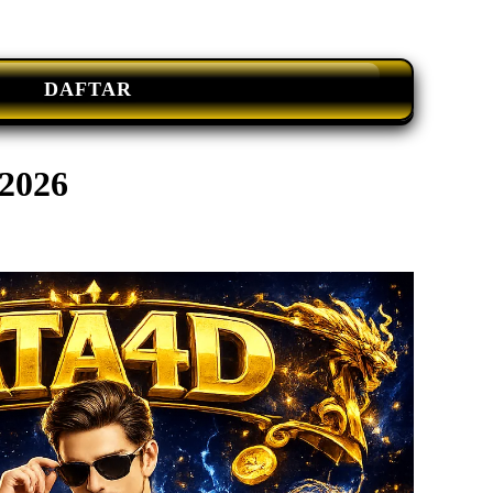
DAFTAR
2026