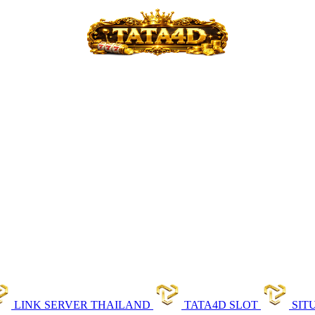
LINK SERVER THAILAND
TATA4D SLOT
SIT