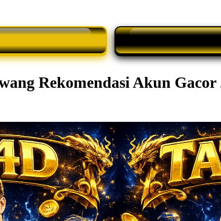
wang Rekomendasi Akun Gacor 