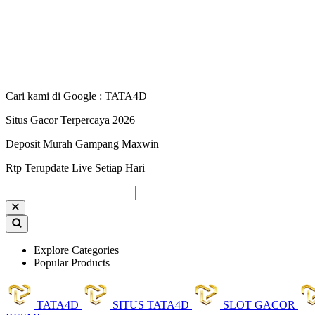
Cari kami di Google : TATA4D
Situs Gacor Terpercaya 2026
Deposit Murah Gampang Maxwin
Rtp Terupdate Live Setiap Hari
Explore Categories
Popular Products
TATA4D
SITUS TATA4D
SLOT GACOR