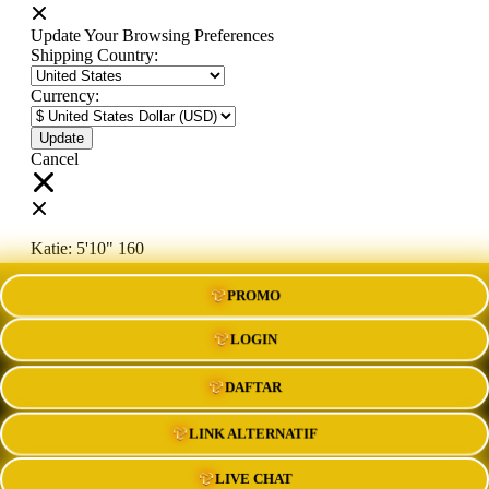
Update Your Browsing Preferences
Shipping Country:
Currency:
Cancel
Katie:
5'10"
160
PROMO
Select your person:
Male
Female
LOGIN
Height
Short
Med
Tall
DAFTAR
Weight
Slim
Avg
Heavy
LINK ALTERNATIF
View Size Chart
LIVE CHAT