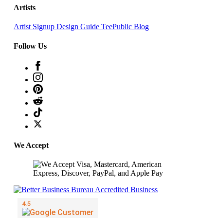
Artists
Artist Signup
Design Guide
TeePublic Blog
Follow Us
We Accept