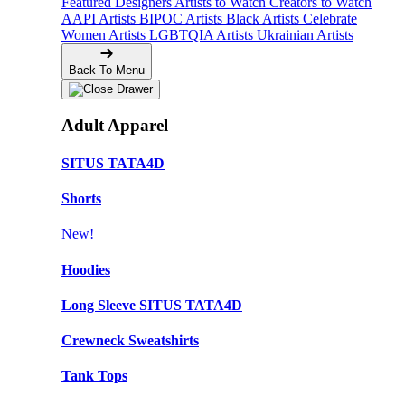
Featured Designers
Artists to Watch
Creators to Watch
AAPI Artists
BIPOC Artists
Black Artists
Celebrate
Women Artists
LGBTQIA Artists
Ukrainian Artists
Back To Menu
Adult Apparel
SITUS TATA4D
Shorts
New!
Hoodies
Long Sleeve SITUS TATA4D
Crewneck Sweatshirts
Tank Tops