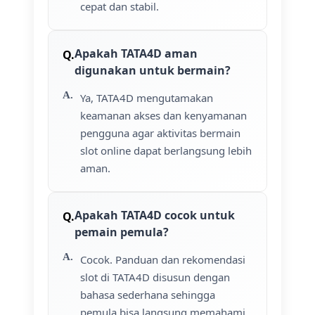
cepat dan stabil.
Apakah TATA4D aman
digunakan untuk bermain?
Ya, TATA4D mengutamakan
keamanan akses dan kenyamanan
pengguna agar aktivitas bermain
slot online dapat berlangsung lebih
aman.
Apakah TATA4D cocok untuk
pemain pemula?
Cocok. Panduan dan rekomendasi
slot di TATA4D disusun dengan
bahasa sederhana sehingga
pemula bisa langsung memahami