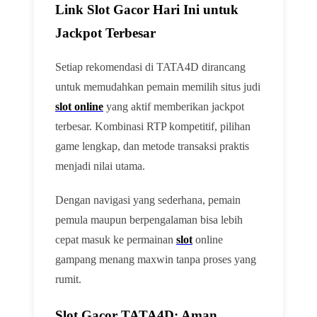
Link Slot Gacor Hari Ini untuk
Jackpot Terbesar
Setiap rekomendasi di TATA4D dirancang
untuk memudahkan pemain memilih situs judi
slot online
yang aktif memberikan jackpot
terbesar. Kombinasi RTP kompetitif, pilihan
game lengkap, dan metode transaksi praktis
menjadi nilai utama.
Dengan navigasi yang sederhana, pemain
pemula maupun berpengalaman bisa lebih
cepat masuk ke permainan
slot
online
gampang menang maxwin tanpa proses yang
rumit.
Slot Gacor TATA4D: Aman,