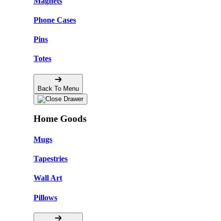
Magnets
Phone Cases
Pins
Totes
Back To Menu
Home Goods
Mugs
Tapestries
Wall Art
Pillows