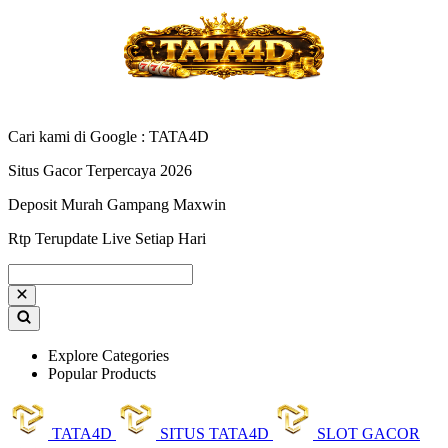
Cari kami di Google : TATA4D
Situs Gacor Terpercaya 2026
Deposit Murah Gampang Maxwin
Rtp Terupdate Live Setiap Hari
Explore Categories
Popular Products
TATA4D
SITUS TATA4D
SLOT GACOR