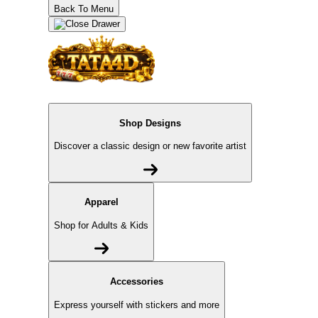
Back To Menu
Shop Designs
Discover a classic design or new favorite artist
Apparel
Shop for Adults & Kids
Accessories
Express yourself with stickers and more