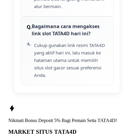
alur bermain.
Bagaimana cara mengakses
link slot TATA4D hari ini?
Cukup gunakan link resmi TATA4D
yang aktif hari ini, lalu masuk ke
halaman utama untuk memilih
situs slot gacor sesuai preferensi
Anda.
Nikmati
Bonus Deposit 5%
Bagi Pemain Setia
TATA4D!
MARKET SITUS TATA4D