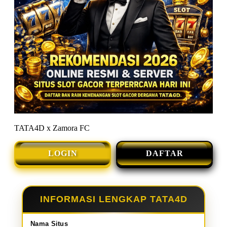
TATA4D x Zamora FC
LOGIN
DAFTAR
INFORMASI LENGKAP TATA4D
Nama Situs