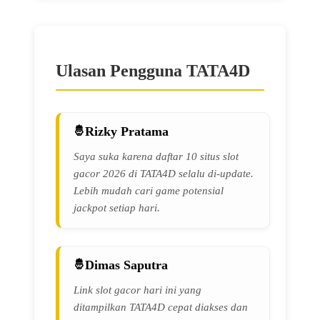
Ulasan Pengguna TATA4D
Rizky Pratama
Saya suka karena daftar 10 situs slot
gacor 2026 di TATA4D selalu di-update.
Lebih mudah cari game potensial
jackpot setiap hari.
Dimas Saputra
Link slot gacor hari ini yang
ditampilkan TATA4D cepat diakses dan