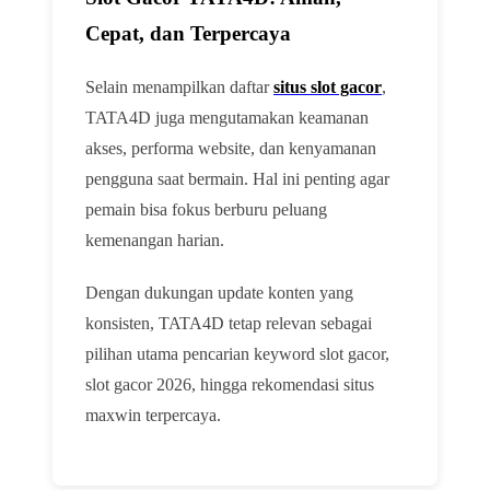
Cepat, dan Terpercaya
Selain menampilkan daftar
situs slot gacor
,
TATA4D juga mengutamakan keamanan
akses, performa website, dan kenyamanan
pengguna saat bermain. Hal ini penting agar
pemain bisa fokus berburu peluang
kemenangan harian.
Dengan dukungan update konten yang
konsisten, TATA4D tetap relevan sebagai
pilihan utama pencarian keyword slot gacor,
slot gacor 2026, hingga rekomendasi situs
maxwin terpercaya.