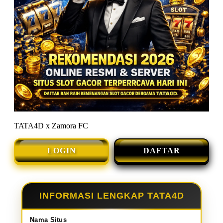
TATA4D x Zamora FC
LOGIN
DAFTAR
INFORMASI LENGKAP TATA4D
Nama Situs