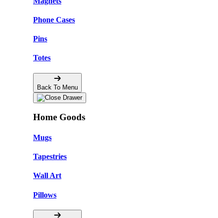
Magnets
Phone Cases
Pins
Totes
Back To Menu
Home Goods
Mugs
Tapestries
Wall Art
Pillows