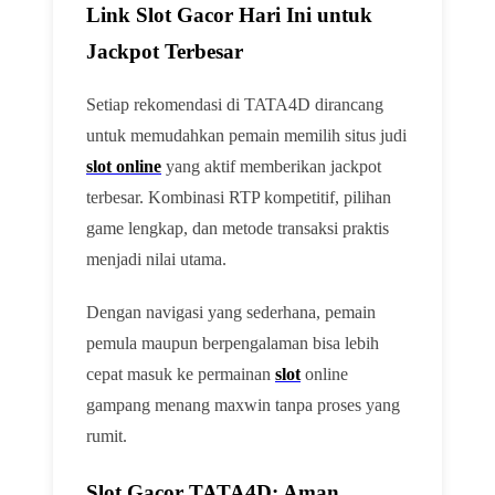
Link Slot Gacor Hari Ini untuk
Jackpot Terbesar
Setiap rekomendasi di TATA4D dirancang
untuk memudahkan pemain memilih situs judi
slot online
yang aktif memberikan jackpot
terbesar. Kombinasi RTP kompetitif, pilihan
game lengkap, dan metode transaksi praktis
menjadi nilai utama.
Dengan navigasi yang sederhana, pemain
pemula maupun berpengalaman bisa lebih
cepat masuk ke permainan
slot
online
gampang menang maxwin tanpa proses yang
rumit.
Slot Gacor TATA4D: Aman,