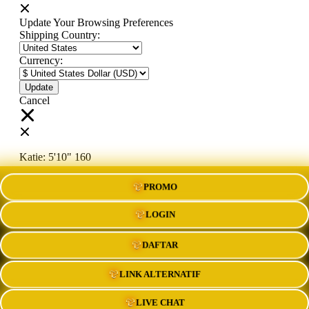
Update Your Browsing Preferences
Shipping Country:
Currency:
Cancel
Katie:
5'10"
160
PROMO
Select your person:
Male
Female
LOGIN
Height
Short
Med
Tall
DAFTAR
Weight
Slim
Avg
Heavy
LINK ALTERNATIF
View Size Chart
LIVE CHAT