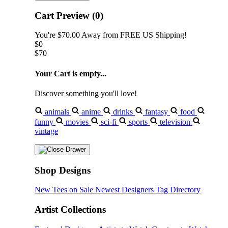
Cart Preview (0)
You're
$70.00
Away from
FREE US Shipping!
$0
$70
Your Cart is empty...
Discover something you'll love!
animals
anime
drinks
fantasy
food
funny
movies
sci-fi
sports
television
vintage
Shop Designs
New Tees on Sale
Newest Designers
Tag Directory
Artist Collections