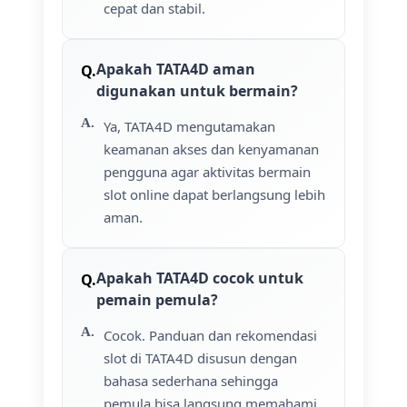
cepat dan stabil.
Apakah TATA4D aman
digunakan untuk bermain?
Ya, TATA4D mengutamakan
keamanan akses dan kenyamanan
pengguna agar aktivitas bermain
slot online dapat berlangsung lebih
aman.
Apakah TATA4D cocok untuk
pemain pemula?
Cocok. Panduan dan rekomendasi
slot di TATA4D disusun dengan
bahasa sederhana sehingga
pemula bisa langsung memahami