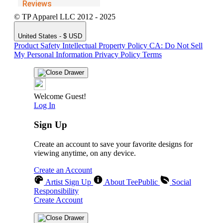
© TP Apparel LLC 2012 - 2025
United States - $ USD
Product Safety
Intellectual Property Policy
CA: Do Not Sell
My Personal Information
Privacy Policy
Terms
Welcome Guest!
Log In
Sign Up
Create an account to save your favorite designs for
viewing anytime, on any device.
Create an Account
Artist Sign Up
About TeePublic
Social
Responsibility
Create Account