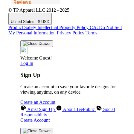
© TP Apparel LLC 2012 - 2025
United States - $ USD
Product Safety
Intellectual Property Policy
CA: Do Not Sell
My Personal Information
Privacy Policy
Terms
Welcome Guest!
Log In
Sign Up
Create an account to save your favorite designs for
viewing anytime, on any device.
Create an Account
Artist Sign Up
About TeePublic
Social
Responsibility
Create Account