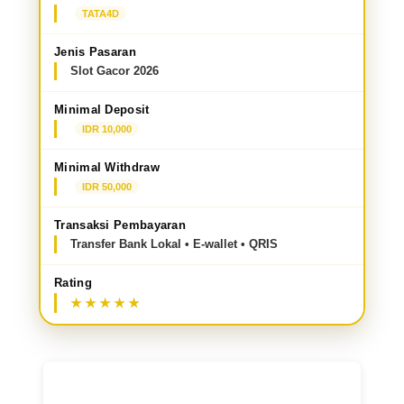
TATA4D
Jenis Pasaran
Slot Gacor 2026
Minimal Deposit
IDR 10,000
Minimal Withdraw
IDR 50,000
Transaksi Pembayaran
Transfer Bank Lokal • E-wallet • QRIS
Rating