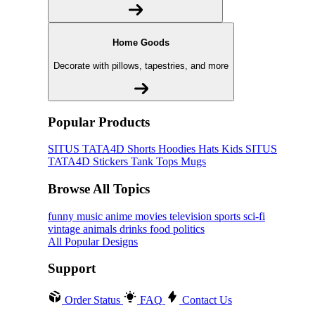
Home Goods
Decorate with pillows, tapestries, and more
Popular Products
SITUS TATA4D
Shorts
Hoodies
Hats
Kids SITUS
TATA4D
Stickers
Tank Tops
Mugs
Browse All Topics
funny
music
anime
movies
television
sports
sci-fi
vintage
animals
drinks
food
politics
All Popular Designs
Support
Order Status
FAQ
Contact Us