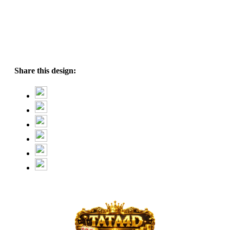
Share this design: