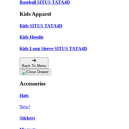
Baseball SITUS TATA4D
Kids Apparel
Kids SITUS TATA4D
Kids Hoodie
Kids Long Sleeve SITUS TATA4D
Back To Menu
Accessories
Hats
New!
Stickers