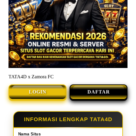
TATA4D x Zamora FC
LOGIN
DAFTAR
INFORMASI LENGKAP TATA4D
Nama Situs