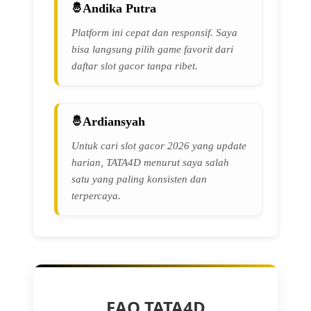
Andika Putra
Platform ini cepat dan responsif. Saya
bisa langsung pilih game favorit dari
daftar slot gacor tanpa ribet.
Ardiansyah
Untuk cari slot gacor 2026 yang update
harian, TATA4D menurut saya salah
satu yang paling konsisten dan
terpercaya.
FAQ TATA4D