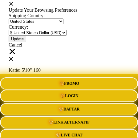
Update Your Browsing Preferences
Shipping Country:
Currency:
Cancel
Katie:
5'10"
160
PROMO
Select your person:
Male
Female
LOGIN
Height
Short
Med
Tall
DAFTAR
Weight
Slim
Avg
Heavy
LINK ALTERNATIF
View Size Chart
LIVE CHAT