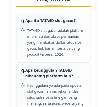
Apa itu TATA4D slot gacor?
TATA4D slot gacor adalah platform
informasi dan akses permainan
yang membahas daftar situs slot
gacor, link harian, serta peluang
jackpot terbesar 2026.
Apa keunggulan TATA4D
dibanding platform lain?
Keunggulannya ada pada update
slot gacor hari ini, rekomendasi
situs judi slot online gampang
menang, serta akses website yang