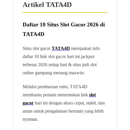
Artikel TATA4D
Daftar 10 Situs Slot Gacor 2026 di
TATA4D
Situs slot gacor
TATA4D
merupakan info
daftar 10 link slot gacor hari ini jackpot
terbesar 2026 setiap hari & situs judi slot
online gampang menang maxwin.
Melalui pembaruan rutin, TATA4D
membantu pemain menemukan link
slot
gacor
hari ini dengan akses cepat, stabil, dan
aman untuk pengalaman bermain yang lebih
nyaman.