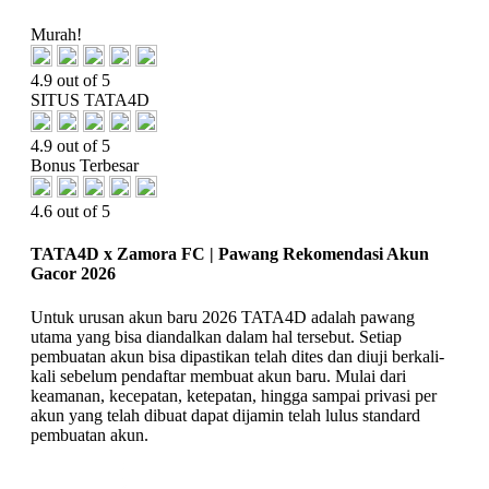
Murah!
4.9 out of 5
SITUS TATA4D
4.9 out of 5
Bonus Terbesar
4.6 out of 5
TATA4D x Zamora FC | Pawang Rekomendasi Akun
Gacor 2026
Untuk urusan akun baru 2026 TATA4D adalah pawang
utama yang bisa diandalkan dalam hal tersebut. Setiap
pembuatan akun bisa dipastikan telah dites dan diuji berkali-
kali sebelum pendaftar membuat akun baru. Mulai dari
keamanan, kecepatan, ketepatan, hingga sampai privasi per
akun yang telah dibuat dapat dijamin telah lulus standard
pembuatan akun.