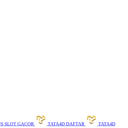
US SLOT GACOR
TATA4D DAFTAR
TATA4D