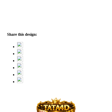
Share this design: