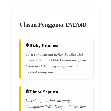
Ulasan Pengguna TATA4D
Rizky Pratama
Saya suka karena daftar 10 situs slot
gacor 2026 di TATA4D selalu di-update.
Lebih mudah cari game potensial
jackpot setiap hari.
Dimas Saputra
Link slot gacor hari ini yang
ditampilkan TATA4D cepat diakses dan