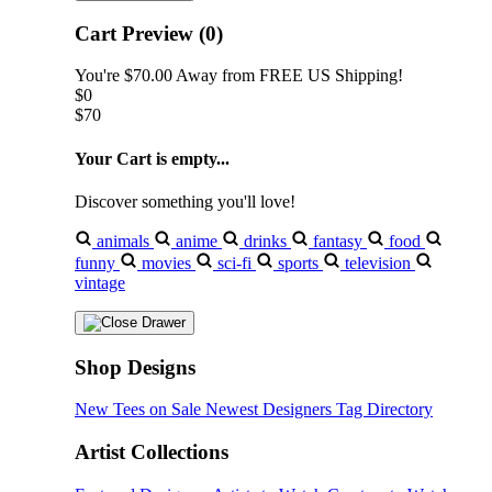
Cart Preview (0)
You're
$70.00
Away from
FREE US Shipping!
$0
$70
Your Cart is empty...
Discover something you'll love!
animals
anime
drinks
fantasy
food
funny
movies
sci-fi
sports
television
vintage
Shop Designs
New Tees on Sale
Newest Designers
Tag Directory
Artist Collections