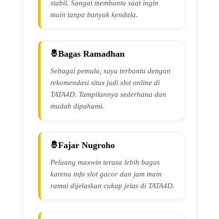
stabil. Sangat membantu saat ingin
main tanpa banyak kendala.
Bagas Ramadhan
Sebagai pemula, saya terbantu dengan
rekomendasi situs judi slot online di
TATA4D. Tampilannya sederhana dan
mudah dipahami.
Fajar Nugroho
Peluang maxwin terasa lebih bagus
karena info slot gacor dan jam main
ramai dijelaskan cukup jelas di TATA4D.