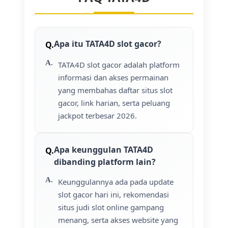
Apa itu TATA4D slot gacor?
TATA4D slot gacor adalah platform
informasi dan akses permainan
yang membahas daftar situs slot
gacor, link harian, serta peluang
jackpot terbesar 2026.
Apa keunggulan TATA4D
dibanding platform lain?
Keunggulannya ada pada update
slot gacor hari ini, rekomendasi
situs judi slot online gampang
menang, serta akses website yang