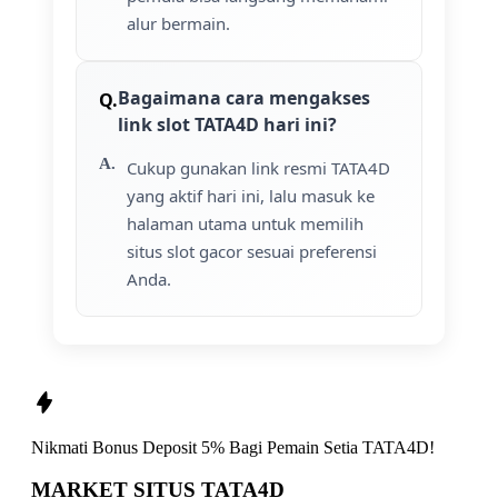
alur bermain.
Bagaimana cara mengakses
link slot TATA4D hari ini?
Cukup gunakan link resmi TATA4D
yang aktif hari ini, lalu masuk ke
halaman utama untuk memilih
situs slot gacor sesuai preferensi
Anda.
Nikmati
Bonus Deposit 5%
Bagi Pemain Setia
TATA4D!
MARKET SITUS TATA4D