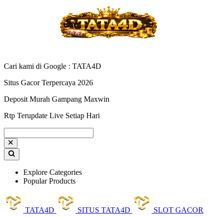
Cari kami di Google : TATA4D
Situs Gacor Terpercaya 2026
Deposit Murah Gampang Maxwin
Rtp Terupdate Live Setiap Hari
Explore Categories
Popular Products
TATA4D
SITUS TATA4D
SLOT GACOR