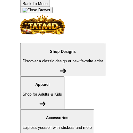
Back To Menu
Shop Designs
Discover a classic design or new favorite artist
Apparel
Shop for Adults & Kids
Accessories
Express yourself with stickers and more