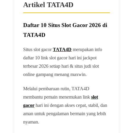
Artikel TATA4D
Daftar 10 Situs Slot Gacor 2026 di
TATA4D
Situs slot gacor
TATA4D
merupakan info
daftar 10 link slot gacor hari ini jackpot
terbesar 2026 setiap hari & situs judi slot
online gampang menang maxwin.
Melalui pembaruan rutin, TATA4D
membantu pemain menemukan link
slot
gacor
hari ini dengan akses cepat, stabil, dan
aman untuk pengalaman bermain yang lebih
nyaman.