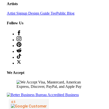
Artists
Artist Signup
Design Guide
TeePublic Blog
Follow Us
We Accept