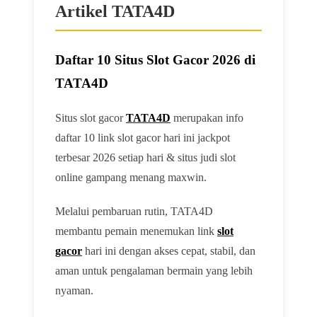
Artikel TATA4D
Daftar 10 Situs Slot Gacor 2026 di
TATA4D
Situs slot gacor
TATA4D
merupakan info
daftar 10 link slot gacor hari ini jackpot
terbesar 2026 setiap hari & situs judi slot
online gampang menang maxwin.
Melalui pembaruan rutin, TATA4D
membantu pemain menemukan link
slot
gacor
hari ini dengan akses cepat, stabil, dan
aman untuk pengalaman bermain yang lebih
nyaman.