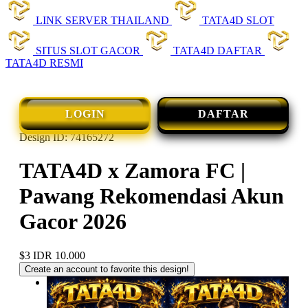
LINK SERVER THAILAND
TATA4D SLOT
SITUS SLOT GACOR
TATA4D DAFTAR
TATA4D RESMI
LOGIN
DAFTAR
Design ID: 74165272
TATA4D x Zamora FC |
Pawang Rekomendasi Akun
Gacor 2026
$3
IDR 10.000
Create an account to favorite this design!