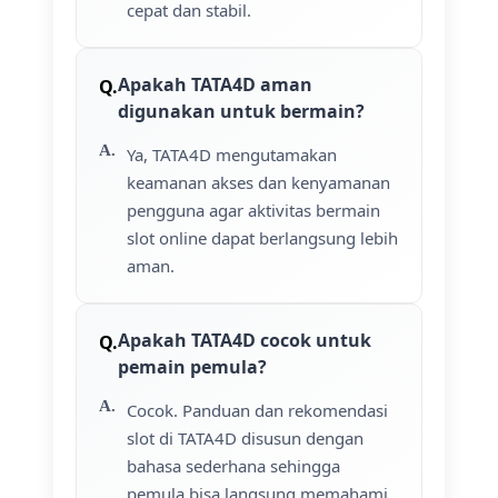
cepat dan stabil.
Apakah TATA4D aman
digunakan untuk bermain?
Ya, TATA4D mengutamakan
keamanan akses dan kenyamanan
pengguna agar aktivitas bermain
slot online dapat berlangsung lebih
aman.
Apakah TATA4D cocok untuk
pemain pemula?
Cocok. Panduan dan rekomendasi
slot di TATA4D disusun dengan
bahasa sederhana sehingga
pemula bisa langsung memahami