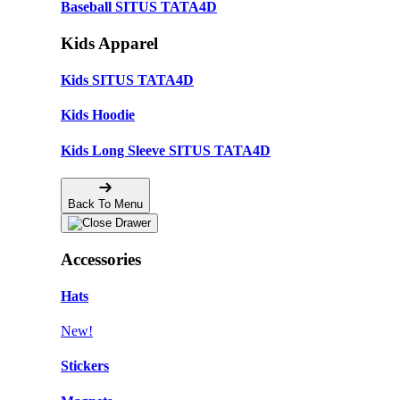
Baseball SITUS TATA4D
Kids Apparel
Kids SITUS TATA4D
Kids Hoodie
Kids Long Sleeve SITUS TATA4D
Back To Menu
Accessories
Hats
New!
Stickers