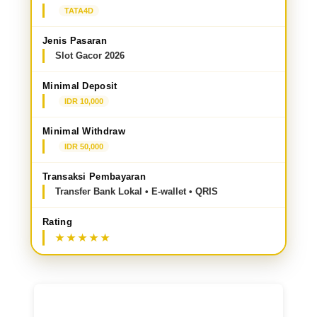
TATA4D
Jenis Pasaran
Slot Gacor 2026
Minimal Deposit
IDR 10,000
Minimal Withdraw
IDR 50,000
Transaksi Pembayaran
Transfer Bank Lokal • E-wallet • QRIS
Rating