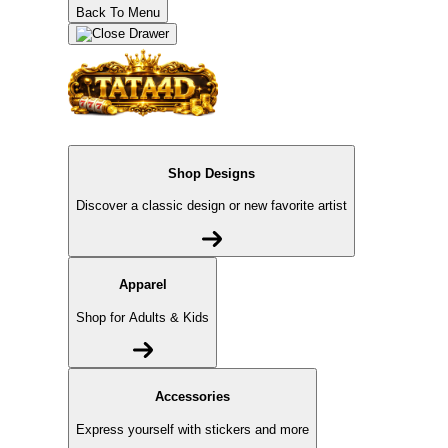
Back To Menu
Shop Designs
Discover a classic design or new favorite artist
Apparel
Shop for Adults & Kids
Accessories
Express yourself with stickers and more