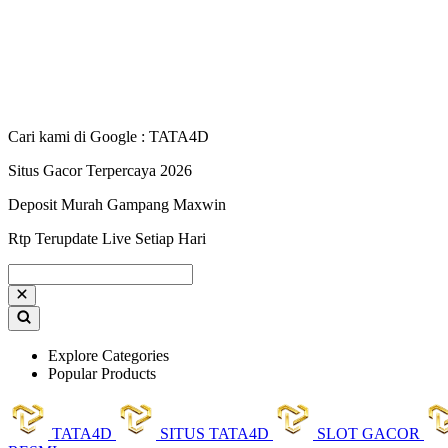
Cari kami di Google : TATA4D
Situs Gacor Terpercaya 2026
Deposit Murah Gampang Maxwin
Rtp Terupdate Live Setiap Hari
Explore Categories
Popular Products
TATA4D
SITUS TATA4D
SLOT GACOR