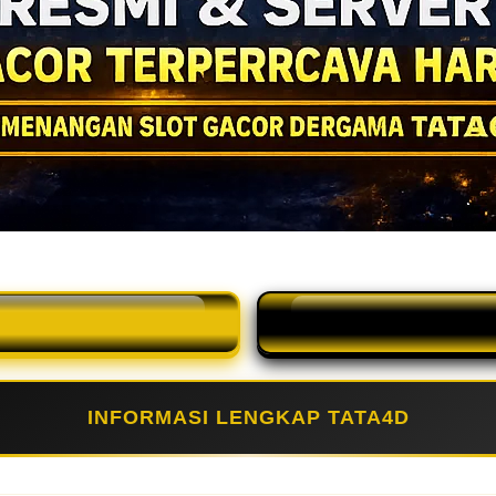
INFORMASI LENGKAP TATA4D