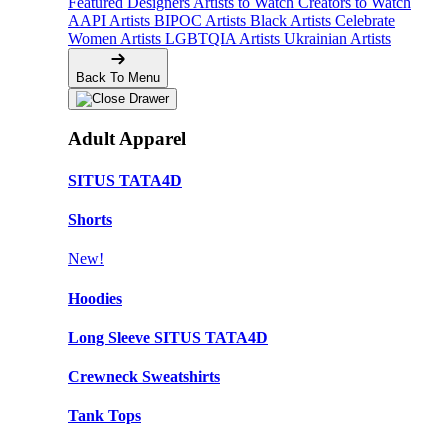
Featured Designers
Artists to Watch
Creators to Watch
AAPI Artists
BIPOC Artists
Black Artists
Celebrate
Women Artists
LGBTQIA Artists
Ukrainian Artists
Back To Menu
Adult Apparel
SITUS TATA4D
Shorts
New!
Hoodies
Long Sleeve SITUS TATA4D
Crewneck Sweatshirts
Tank Tops