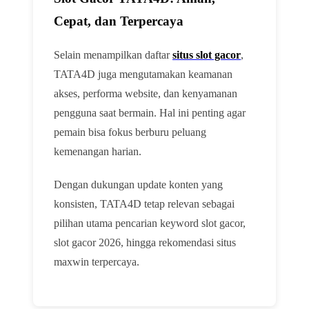
Cepat, dan Terpercaya
Selain menampilkan daftar
situs slot gacor
,
TATA4D juga mengutamakan keamanan
akses, performa website, dan kenyamanan
pengguna saat bermain. Hal ini penting agar
pemain bisa fokus berburu peluang
kemenangan harian.
Dengan dukungan update konten yang
konsisten, TATA4D tetap relevan sebagai
pilihan utama pencarian keyword slot gacor,
slot gacor 2026, hingga rekomendasi situs
maxwin terpercaya.