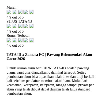
Murah!
4.9 out of 5
SITUS TATA4D
4.9 out of 5
Bonus Terbesar
4.6 out of 5
TATA4D x Zamora FC | Pawang Rekomendasi Akun
Gacor 2026
Untuk urusan akun baru 2026 TATA4D adalah pawang
utama yang bisa diandalkan dalam hal tersebut. Setiap
pembuatan akun bisa dipastikan telah dites dan diuji berkali-
kali sebelum pendaftar membuat akun baru. Mulai dari
keamanan, kecepatan, ketepatan, hingga sampai privasi per
akun yang telah dibuat dapat dijamin telah lulus standard
pembuatan akun.