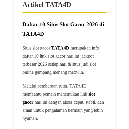
Artikel TATA4D
Daftar 10 Situs Slot Gacor 2026 di
TATA4D
Situs slot gacor
TATA4D
merupakan info
daftar 10 link slot gacor hari ini jackpot
terbesar 2026 setiap hari & situs judi slot
online gampang menang maxwin.
Melalui pembaruan rutin, TATA4D
membantu pemain menemukan link
slot
gacor
hari ini dengan akses cepat, stabil, dan
aman untuk pengalaman bermain yang lebih
nyaman.