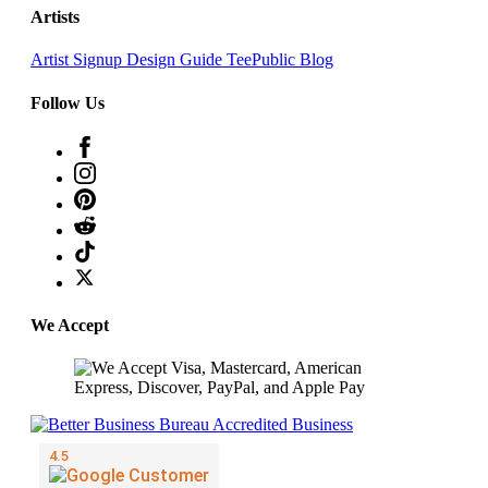
Artists
Artist Signup
Design Guide
TeePublic Blog
Follow Us
We Accept