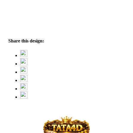
Share this design: