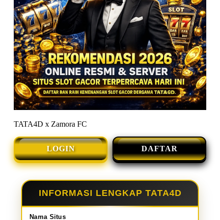
TATA4D x Zamora FC
LOGIN
DAFTAR
INFORMASI LENGKAP TATA4D
Nama Situs