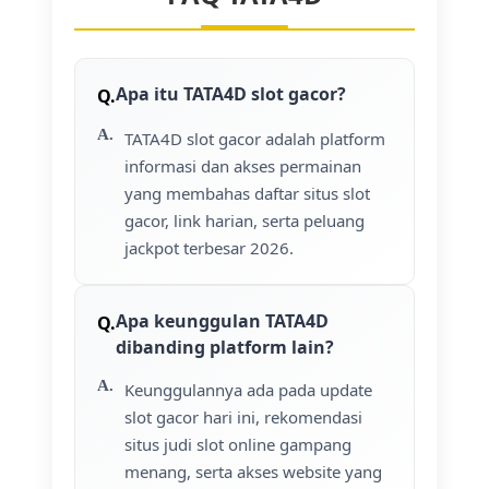
Apa itu TATA4D slot gacor?
TATA4D slot gacor adalah platform
informasi dan akses permainan
yang membahas daftar situs slot
gacor, link harian, serta peluang
jackpot terbesar 2026.
Apa keunggulan TATA4D
dibanding platform lain?
Keunggulannya ada pada update
slot gacor hari ini, rekomendasi
situs judi slot online gampang
menang, serta akses website yang