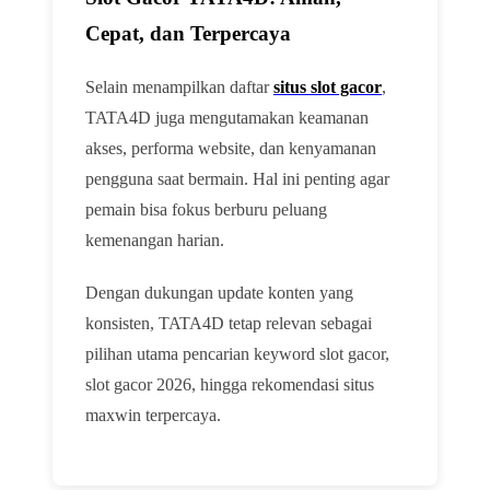
Cepat, dan Terpercaya
Selain menampilkan daftar
situs slot gacor
,
TATA4D juga mengutamakan keamanan
akses, performa website, dan kenyamanan
pengguna saat bermain. Hal ini penting agar
pemain bisa fokus berburu peluang
kemenangan harian.
Dengan dukungan update konten yang
konsisten, TATA4D tetap relevan sebagai
pilihan utama pencarian keyword slot gacor,
slot gacor 2026, hingga rekomendasi situs
maxwin terpercaya.