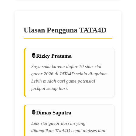
Ulasan Pengguna TATA4D
Rizky Pratama
Saya suka karena daftar 10 situs slot
gacor 2026 di TATA4D selalu di-update.
Lebih mudah cari game potensial
jackpot setiap hari.
Dimas Saputra
Link slot gacor hari ini yang
ditampilkan TATA4D cepat diakses dan