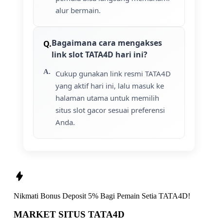
alur bermain.
Bagaimana cara mengakses
link slot TATA4D hari ini?
Cukup gunakan link resmi TATA4D
yang aktif hari ini, lalu masuk ke
halaman utama untuk memilih
situs slot gacor sesuai preferensi
Anda.
Nikmati
Bonus Deposit 5%
Bagi Pemain Setia
TATA4D!
MARKET SITUS TATA4D