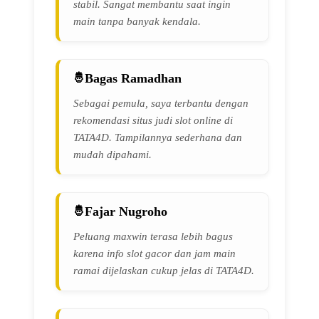
stabil. Sangat membantu saat ingin
main tanpa banyak kendala.
Bagas Ramadhan
Sebagai pemula, saya terbantu dengan
rekomendasi situs judi slot online di
TATA4D. Tampilannya sederhana dan
mudah dipahami.
Fajar Nugroho
Peluang maxwin terasa lebih bagus
karena info slot gacor dan jam main
ramai dijelaskan cukup jelas di TATA4D.