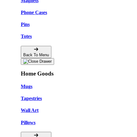
Magnets
Phone Cases
Pins
Totes
Back To Menu
Home Goods
Mugs
Tapestries
Wall Art
Pillows