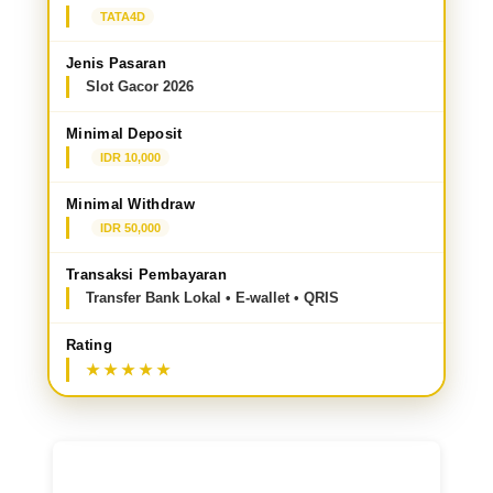
TATA4D
Jenis Pasaran
Slot Gacor 2026
Minimal Deposit
IDR 10,000
Minimal Withdraw
IDR 50,000
Transaksi Pembayaran
Transfer Bank Lokal • E-wallet • QRIS
Rating