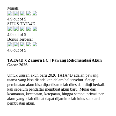
Murah!
4.9 out of 5
SITUS TATA4D
4.9 out of 5
Bonus Terbesar
4.6 out of 5
TATA4D x Zamora FC | Pawang Rekomendasi Akun
Gacor 2026
Untuk urusan akun baru 2026 TATA4D adalah pawang
utama yang bisa diandalkan dalam hal tersebut. Setiap
pembuatan akun bisa dipastikan telah dites dan diuji berkali-
kali sebelum pendaftar membuat akun baru. Mulai dari
keamanan, kecepatan, ketepatan, hingga sampai privasi per
akun yang telah dibuat dapat dijamin telah lulus standard
pembuatan akun.