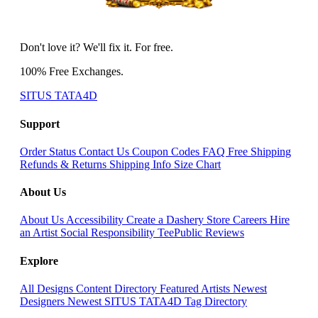
Don't love it? We'll fix it. For free.
100% Free Exchanges.
SITUS TATA4D
Support
Order Status
Contact Us
Coupon Codes
FAQ
Free Shipping
Refunds & Returns
Shipping Info
Size Chart
About Us
About Us
Accessibility
Create a Dashery Store
Careers
Hire
an Artist
Social Responsibility
TeePublic Reviews
Explore
All Designs
Content Directory
Featured Artists
Newest
Designers
Newest SITUS TATA4D
Tag Directory