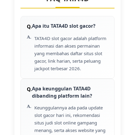
Apa itu TATA4D slot gacor?
TATA4D slot gacor adalah platform
informasi dan akses permainan
yang membahas daftar situs slot
gacor, link harian, serta peluang
jackpot terbesar 2026.
Apa keunggulan TATA4D
dibanding platform lain?
Keunggulannya ada pada update
slot gacor hari ini, rekomendasi
situs judi slot online gampang
menang, serta akses website yang