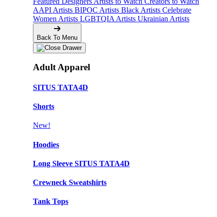
Featured Designers
Artists to Watch
Creators to Watch
AAPI Artists
BIPOC Artists
Black Artists
Celebrate
Women Artists
LGBTQIA Artists
Ukrainian Artists
Back To Menu
Adult Apparel
SITUS TATA4D
Shorts
New!
Hoodies
Long Sleeve SITUS TATA4D
Crewneck Sweatshirts
Tank Tops