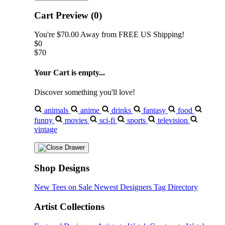
Cart Preview (0)
You're
$70.00
Away from
FREE US Shipping!
$0
$70
Your Cart is empty...
Discover something you'll love!
animals
anime
drinks
fantasy
food
funny
movies
sci-fi
sports
television
vintage
Shop Designs
New Tees on Sale
Newest Designers
Tag Directory
Artist Collections