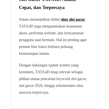
Cepat, dan Terpercaya
Selain menampilkan daftar
situs slot gacor
,
TATA4D juga mengutamakan keamanan
akses, performa website, dan kenyamanan
pengguna saat bermain. Hal ini penting agar
pemain bisa fokus berburu peluang
kemenangan harian.
Dengan dukungan update konten yang
konsisten, TATA4D tetap relevan sebagai
pilihan utama pencarian keyword slot gacor,
slot gacor 2026, hingga rekomendasi situs
maxwin terpercaya.