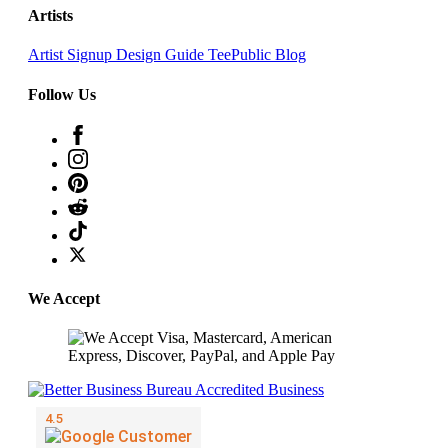
Artists
Artist Signup
Design Guide
TeePublic Blog
Follow Us
We Accept