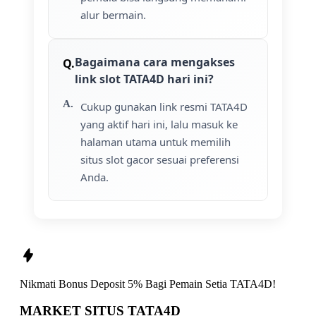
alur bermain.
Bagaimana cara mengakses
link slot TATA4D hari ini?
Cukup gunakan link resmi TATA4D
yang aktif hari ini, lalu masuk ke
halaman utama untuk memilih
situs slot gacor sesuai preferensi
Anda.
Nikmati
Bonus Deposit 5%
Bagi Pemain Setia
TATA4D!
MARKET SITUS TATA4D