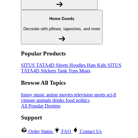
Home Goods
Decorate with pillows, tapestries, and more
Popular Products
SITUS TATA4D
Shorts
Hoodies
Hats
Kids SITUS
TATA4D
Stickers
Tank Tops
Mugs
Browse All Topics
funny
music
anime
movies
television
sports
sci-fi
vintage
animals
drinks
food
politics
All Popular Designs
Support
Order Status
FAQ
Contact Us