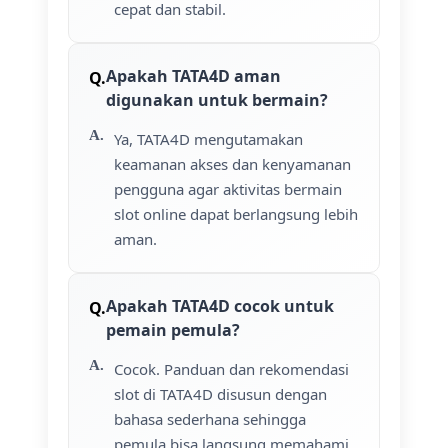
cepat dan stabil.
Apakah TATA4D aman
digunakan untuk bermain?
Ya, TATA4D mengutamakan
keamanan akses dan kenyamanan
pengguna agar aktivitas bermain
slot online dapat berlangsung lebih
aman.
Apakah TATA4D cocok untuk
pemain pemula?
Cocok. Panduan dan rekomendasi
slot di TATA4D disusun dengan
bahasa sederhana sehingga
pemula bisa langsung memahami