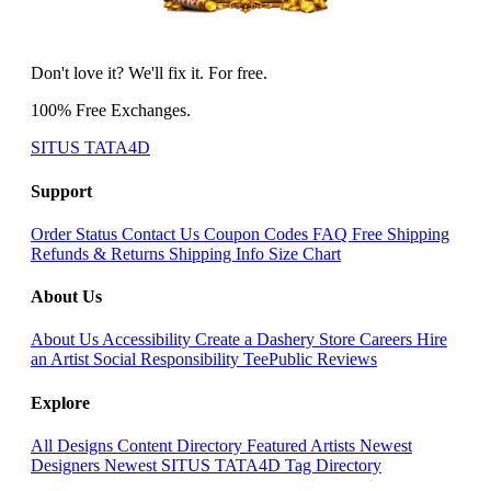
Don't love it? We'll fix it. For free.
100% Free Exchanges.
SITUS TATA4D
Support
Order Status
Contact Us
Coupon Codes
FAQ
Free Shipping
Refunds & Returns
Shipping Info
Size Chart
About Us
About Us
Accessibility
Create a Dashery Store
Careers
Hire
an Artist
Social Responsibility
TeePublic Reviews
Explore
All Designs
Content Directory
Featured Artists
Newest
Designers
Newest SITUS TATA4D
Tag Directory