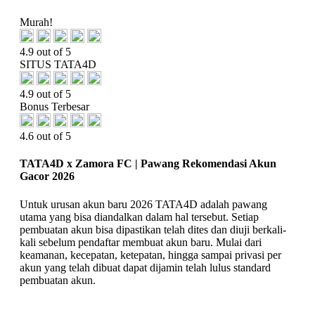
Murah!
4.9 out of 5
SITUS TATA4D
4.9 out of 5
Bonus Terbesar
4.6 out of 5
TATA4D x Zamora FC | Pawang Rekomendasi Akun
Gacor 2026
Untuk urusan akun baru 2026 TATA4D adalah pawang
utama yang bisa diandalkan dalam hal tersebut. Setiap
pembuatan akun bisa dipastikan telah dites dan diuji berkali-
kali sebelum pendaftar membuat akun baru. Mulai dari
keamanan, kecepatan, ketepatan, hingga sampai privasi per
akun yang telah dibuat dapat dijamin telah lulus standard
pembuatan akun.