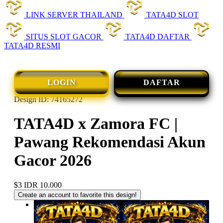
LINK SERVER THAILAND
TATA4D SLOT
SITUS SLOT GACOR
TATA4D DAFTAR
TATA4D RESMI
LOGIN
DAFTAR
Design ID: 74165272
TATA4D x Zamora FC |
Pawang Rekomendasi Akun
Gacor 2026
$3
IDR 10.000
Create an account to favorite this design!