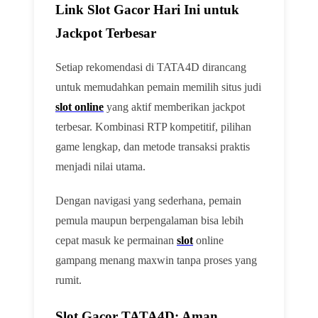
Link Slot Gacor Hari Ini untuk
Jackpot Terbesar
Setiap rekomendasi di TATA4D dirancang
untuk memudahkan pemain memilih situs judi
slot online
yang aktif memberikan jackpot
terbesar. Kombinasi RTP kompetitif, pilihan
game lengkap, dan metode transaksi praktis
menjadi nilai utama.
Dengan navigasi yang sederhana, pemain
pemula maupun berpengalaman bisa lebih
cepat masuk ke permainan
slot
online
gampang menang maxwin tanpa proses yang
rumit.
Slot Gacor TATA4D: Aman,