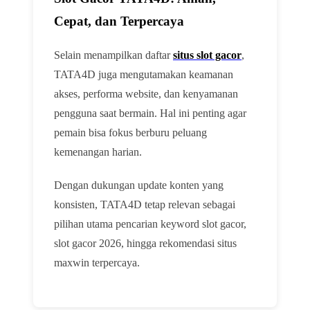
Cepat, dan Terpercaya
Selain menampilkan daftar
situs slot gacor
,
TATA4D juga mengutamakan keamanan
akses, performa website, dan kenyamanan
pengguna saat bermain. Hal ini penting agar
pemain bisa fokus berburu peluang
kemenangan harian.
Dengan dukungan update konten yang
konsisten, TATA4D tetap relevan sebagai
pilihan utama pencarian keyword slot gacor,
slot gacor 2026, hingga rekomendasi situs
maxwin terpercaya.