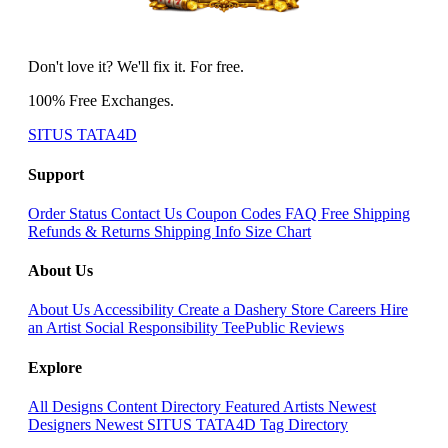
Don't love it? We'll fix it. For free.
100% Free Exchanges.
SITUS TATA4D
Support
Order Status
Contact Us
Coupon Codes
FAQ
Free Shipping
Refunds & Returns
Shipping Info
Size Chart
About Us
About Us
Accessibility
Create a Dashery Store
Careers
Hire
an Artist
Social Responsibility
TeePublic Reviews
Explore
All Designs
Content Directory
Featured Artists
Newest
Designers
Newest SITUS TATA4D
Tag Directory