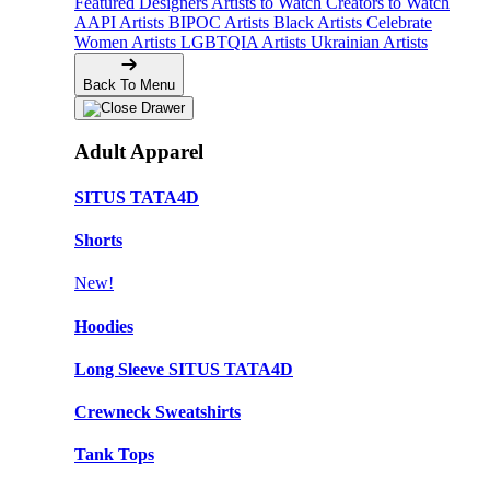
Featured Designers
Artists to Watch
Creators to Watch
AAPI Artists
BIPOC Artists
Black Artists
Celebrate
Women Artists
LGBTQIA Artists
Ukrainian Artists
Back To Menu
Adult Apparel
SITUS TATA4D
Shorts
New!
Hoodies
Long Sleeve SITUS TATA4D
Crewneck Sweatshirts
Tank Tops