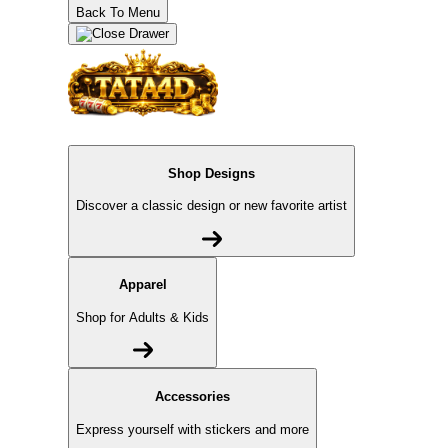
Back To Menu
Shop Designs
Discover a classic design or new favorite artist
Apparel
Shop for Adults & Kids
Accessories
Express yourself with stickers and more