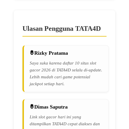
Ulasan Pengguna TATA4D
Rizky Pratama
Saya suka karena daftar 10 situs slot
gacor 2026 di TATA4D selalu di-update.
Lebih mudah cari game potensial
jackpot setiap hari.
Dimas Saputra
Link slot gacor hari ini yang
ditampilkan TATA4D cepat diakses dan