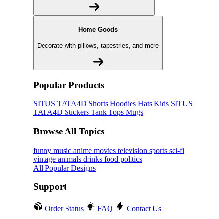
Home Goods
Decorate with pillows, tapestries, and more
Popular Products
SITUS TATA4D
Shorts
Hoodies
Hats
Kids SITUS
TATA4D
Stickers
Tank Tops
Mugs
Browse All Topics
funny
music
anime
movies
television
sports
sci-fi
vintage
animals
drinks
food
politics
All Popular Designs
Support
Order Status
FAQ
Contact Us