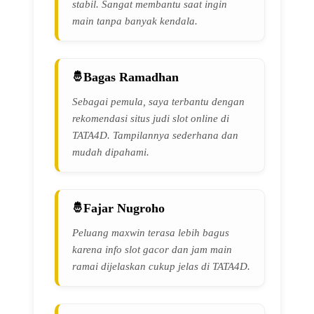
stabil. Sangat membantu saat ingin
main tanpa banyak kendala.
Bagas Ramadhan
Sebagai pemula, saya terbantu dengan
rekomendasi situs judi slot online di
TATA4D. Tampilannya sederhana dan
mudah dipahami.
Fajar Nugroho
Peluang maxwin terasa lebih bagus
karena info slot gacor dan jam main
ramai dijelaskan cukup jelas di TATA4D.