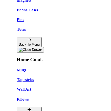
Magnets
Phone Cases
Pins
Totes
Back To Menu
Home Goods
Mugs
Tapestries
Wall Art
Pillows