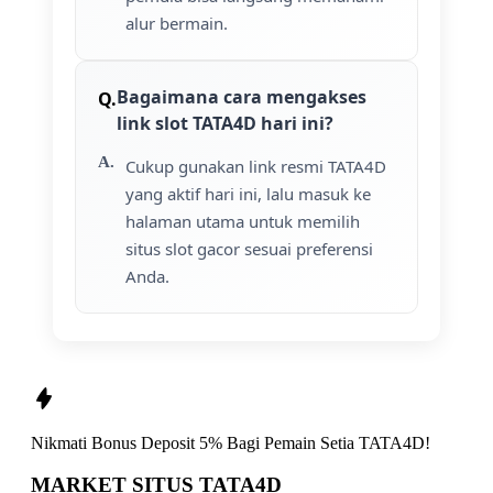
alur bermain.
Bagaimana cara mengakses
link slot TATA4D hari ini?
Cukup gunakan link resmi TATA4D
yang aktif hari ini, lalu masuk ke
halaman utama untuk memilih
situs slot gacor sesuai preferensi
Anda.
Nikmati
Bonus Deposit 5%
Bagi Pemain Setia
TATA4D!
MARKET SITUS TATA4D