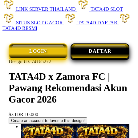
LINK SERVER THAILAND
TATA4D SLOT
SITUS SLOT GACOR
TATA4D DAFTAR
TATA4D RESMI
LOGIN
DAFTAR
Design ID: 74165272
TATA4D x Zamora FC |
Pawang Rekomendasi Akun
Gacor 2026
$3
IDR 10.000
Create an account to favorite this design!