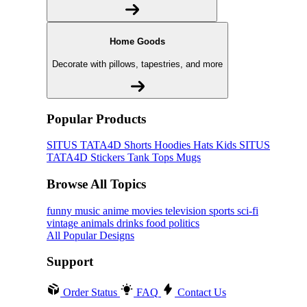
Home Goods
Decorate with pillows, tapestries, and more
Popular Products
SITUS TATA4D
Shorts
Hoodies
Hats
Kids SITUS
TATA4D
Stickers
Tank Tops
Mugs
Browse All Topics
funny
music
anime
movies
television
sports
sci-fi
vintage
animals
drinks
food
politics
All Popular Designs
Support
Order Status
FAQ
Contact Us