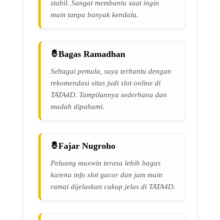
stabil. Sangat membantu saat ingin
main tanpa banyak kendala.
Bagas Ramadhan
Sebagai pemula, saya terbantu dengan
rekomendasi situs judi slot online di
TATA4D. Tampilannya sederhana dan
mudah dipahami.
Fajar Nugroho
Peluang maxwin terasa lebih bagus
karena info slot gacor dan jam main
ramai dijelaskan cukup jelas di TATA4D.