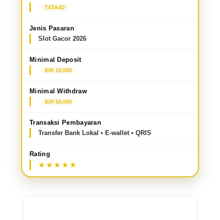
TATA4D
Jenis Pasaran
Slot Gacor 2026
Minimal Deposit
IDR 10,000
Minimal Withdraw
IDR 50,000
Transaksi Pembayaran
Transfer Bank Lokal • E-wallet • QRIS
Rating