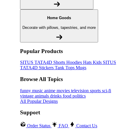
Home Goods
Decorate with pillows, tapestries, and more
Popular Products
SITUS TATA4D
Shorts
Hoodies
Hats
Kids SITUS
TATA4D
Stickers
Tank Tops
Mugs
Browse All Topics
funny
music
anime
movies
television
sports
sci-fi
vintage
animals
drinks
food
politics
All Popular Designs
Support
Order Status
FAQ
Contact Us