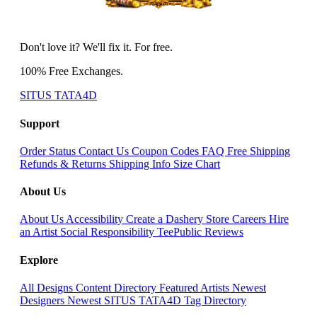
Don't love it? We'll fix it. For free.
100% Free Exchanges.
SITUS TATA4D
Support
Order Status
Contact Us
Coupon Codes
FAQ
Free Shipping
Refunds & Returns
Shipping Info
Size Chart
About Us
About Us
Accessibility
Create a Dashery Store
Careers
Hire
an Artist
Social Responsibility
TeePublic Reviews
Explore
All Designs
Content Directory
Featured Artists
Newest
Designers
Newest SITUS TATA4D
Tag Directory