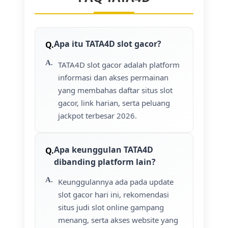
Apa itu TATA4D slot gacor?
TATA4D slot gacor adalah platform
informasi dan akses permainan
yang membahas daftar situs slot
gacor, link harian, serta peluang
jackpot terbesar 2026.
Apa keunggulan TATA4D
dibanding platform lain?
Keunggulannya ada pada update
slot gacor hari ini, rekomendasi
situs judi slot online gampang
menang, serta akses website yang