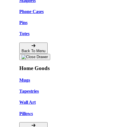
Magnets
Phone Cases
Pins
Totes
Back To Menu
Home Goods
Mugs
Tapestries
Wall Art
Pillows