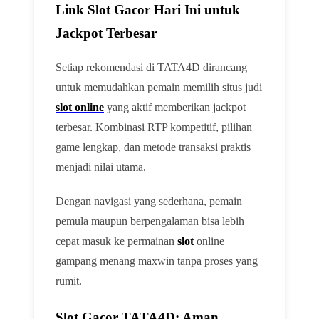
Link Slot Gacor Hari Ini untuk
Jackpot Terbesar
Setiap rekomendasi di TATA4D dirancang
untuk memudahkan pemain memilih situs judi
slot online
yang aktif memberikan jackpot
terbesar. Kombinasi RTP kompetitif, pilihan
game lengkap, dan metode transaksi praktis
menjadi nilai utama.
Dengan navigasi yang sederhana, pemain
pemula maupun berpengalaman bisa lebih
cepat masuk ke permainan
slot
online
gampang menang maxwin tanpa proses yang
rumit.
Slot Gacor TATA4D: Aman,