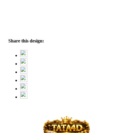
Share this design: