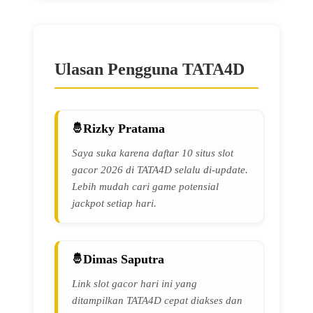
Ulasan Pengguna TATA4D
Rizky Pratama
Saya suka karena daftar 10 situs slot
gacor 2026 di TATA4D selalu di-update.
Lebih mudah cari game potensial
jackpot setiap hari.
Dimas Saputra
Link slot gacor hari ini yang
ditampilkan TATA4D cepat diakses dan