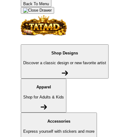
Back To Menu
Shop Designs
Discover a classic design or new favorite artist
Apparel
Shop for Adults & Kids
Accessories
Express yourself with stickers and more