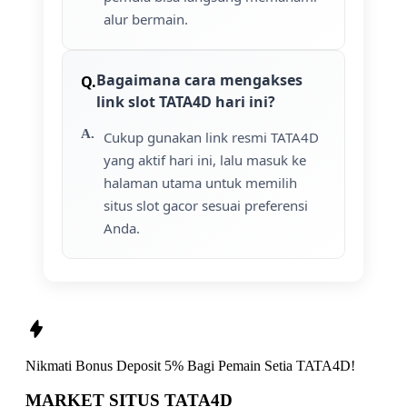
alur bermain.
Bagaimana cara mengakses
link slot TATA4D hari ini?
Cukup gunakan link resmi TATA4D
yang aktif hari ini, lalu masuk ke
halaman utama untuk memilih
situs slot gacor sesuai preferensi
Anda.
Nikmati
Bonus Deposit 5%
Bagi Pemain Setia
TATA4D!
MARKET SITUS TATA4D