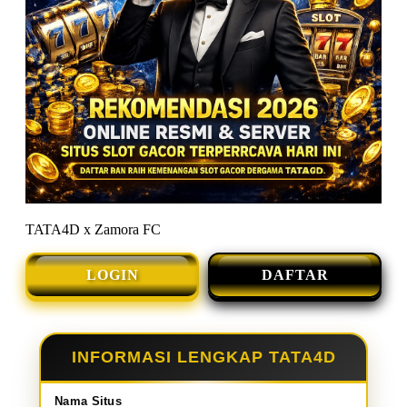
TATA4D x Zamora FC
LOGIN
DAFTAR
INFORMASI LENGKAP TATA4D
Nama Situs