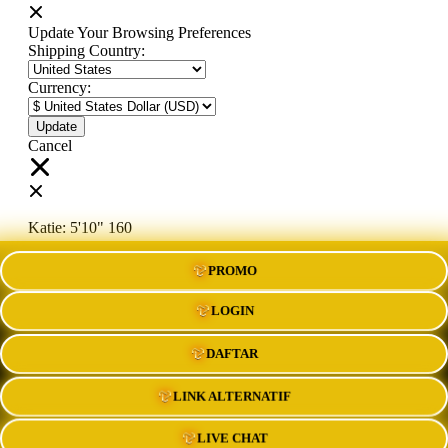
Update Your Browsing Preferences
Shipping Country:
Currency:
Cancel
Katie:
5'10"
160
PROMO
Select your person:
Male
Female
LOGIN
Height
Short
Med
Tall
DAFTAR
Weight
Slim
Avg
Heavy
LINK ALTERNATIF
View Size Chart
LIVE CHAT