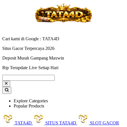
Cari kami di Google : TATA4D
Situs Gacor Terpercaya 2026
Deposit Murah Gampang Maxwin
Rtp Terupdate Live Setiap Hari
Explore Categories
Popular Products
TATA4D
SITUS TATA4D
SLOT GACOR