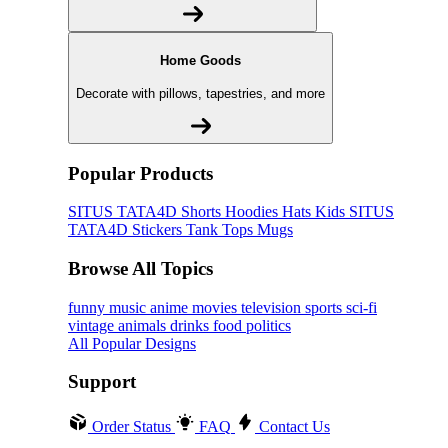
Home Goods
Decorate with pillows, tapestries, and more
Popular Products
SITUS TATA4D
Shorts
Hoodies
Hats
Kids SITUS
TATA4D
Stickers
Tank Tops
Mugs
Browse All Topics
funny
music
anime
movies
television
sports
sci-fi
vintage
animals
drinks
food
politics
All Popular Designs
Support
Order Status
FAQ
Contact Us