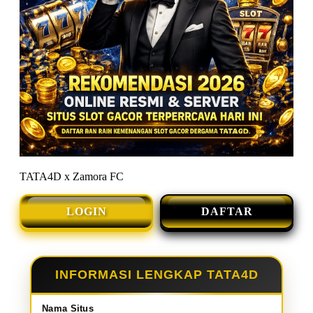
TATA4D x Zamora FC
LOGIN
DAFTAR
INFORMASI LENGKAP TATA4D
Nama Situs