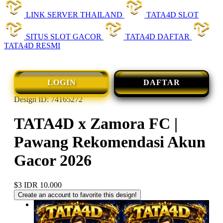
LINK SERVER THAILAND
TATA4D SLOT
SITUS SLOT GACOR
TATA4D DAFTAR
TATA4D RESMI
LOGIN
DAFTAR
Design ID: 74165272
TATA4D x Zamora FC |
Pawang Rekomendasi Akun
Gacor 2026
$3
IDR 10.000
Create an account to favorite this design!