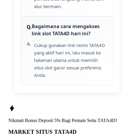
alur bermain.
Bagaimana cara mengakses
link slot TATA4D hari ini?
Cukup gunakan link resmi TATA4D
yang aktif hari ini, lalu masuk ke
halaman utama untuk memilih
situs slot gacor sesuai preferensi
Anda.
Nikmati
Bonus Deposit 5%
Bagi Pemain Setia
TATA4D!
MARKET SITUS TATA4D