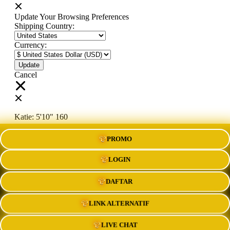
Update Your Browsing Preferences
Shipping Country:
Currency:
Cancel
Katie:
5'10"
160
PROMO
Select your person:
Male
Female
LOGIN
Height
Short
Med
Tall
DAFTAR
Weight
Slim
Avg
Heavy
LINK ALTERNATIF
View Size Chart
LIVE CHAT