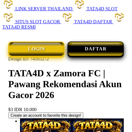
LINK SERVER THAILAND
TATA4D SLOT
SITUS SLOT GACOR
TATA4D DAFTAR
TATA4D RESMI
LOGIN
DAFTAR
Design ID: 74165272
TATA4D x Zamora FC |
Pawang Rekomendasi Akun
Gacor 2026
$3
IDR 10.000
Create an account to favorite this design!