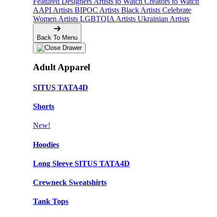
Featured Designers
Artists to Watch
Creators to Watch
AAPI Artists
BIPOC Artists
Black Artists
Celebrate
Women Artists
LGBTQIA Artists
Ukrainian Artists
Back To Menu
Adult Apparel
SITUS TATA4D
Shorts
New!
Hoodies
Long Sleeve SITUS TATA4D
Crewneck Sweatshirts
Tank Tops