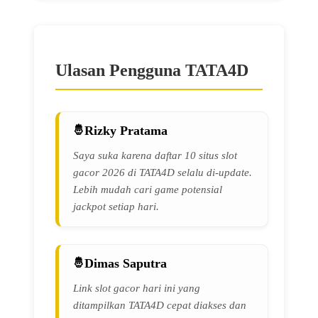
Ulasan Pengguna TATA4D
Rizky Pratama
Saya suka karena daftar 10 situs slot
gacor 2026 di TATA4D selalu di-update.
Lebih mudah cari game potensial
jackpot setiap hari.
Dimas Saputra
Link slot gacor hari ini yang
ditampilkan TATA4D cepat diakses dan