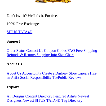
Don't love it? We'll fix it. For free.
100% Free Exchanges.
SITUS TATA4D
Support
Order Status
Contact Us
Coupon Codes
FAQ
Free Shipping
Refunds & Returns
Shipping Info
Size Chart
About Us
About Us
Accessibility
Create a Dashery Store
Careers
Hire
an Artist
Social Responsibility
TeePublic Reviews
Explore
All Designs
Content Directory
Featured Artists
Newest
Designers
Newest SITUS TATA4D
Tag Directory