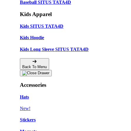
Baseball SITUS TATA4D
Kids Apparel
Kids SITUS TATA4D
Kids Hoodie
Kids Long Sleeve SITUS TATA4D
Back To Menu
Accessories
Hats
New!
Stickers