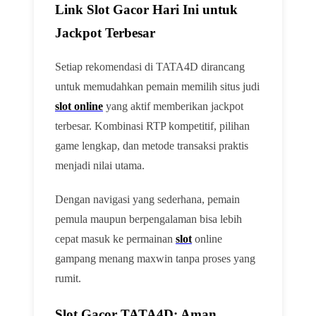
Link Slot Gacor Hari Ini untuk
Jackpot Terbesar
Setiap rekomendasi di TATA4D dirancang
untuk memudahkan pemain memilih situs judi
slot online
yang aktif memberikan jackpot
terbesar. Kombinasi RTP kompetitif, pilihan
game lengkap, dan metode transaksi praktis
menjadi nilai utama.
Dengan navigasi yang sederhana, pemain
pemula maupun berpengalaman bisa lebih
cepat masuk ke permainan
slot
online
gampang menang maxwin tanpa proses yang
rumit.
Slot Gacor TATA4D: Aman,