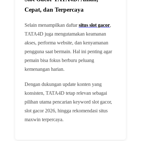
Cepat, dan Terpercaya
Selain menampilkan daftar
situs slot gacor
,
TATA4D juga mengutamakan keamanan
akses, performa website, dan kenyamanan
pengguna saat bermain. Hal ini penting agar
pemain bisa fokus berburu peluang
kemenangan harian.
Dengan dukungan update konten yang
konsisten, TATA4D tetap relevan sebagai
pilihan utama pencarian keyword slot gacor,
slot gacor 2026, hingga rekomendasi situs
maxwin terpercaya.