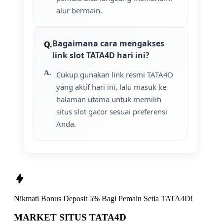
alur bermain.
Bagaimana cara mengakses
link slot TATA4D hari ini?
Cukup gunakan link resmi TATA4D
yang aktif hari ini, lalu masuk ke
halaman utama untuk memilih
situs slot gacor sesuai preferensi
Anda.
Nikmati
Bonus Deposit 5%
Bagi Pemain Setia
TATA4D!
MARKET SITUS TATA4D