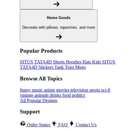
Home Goods
Decorate with pillows, tapestries, and more
Popular Products
SITUS TATA4D
Shorts
Hoodies
Hats
Kids SITUS
TATA4D
Stickers
Tank Tops
Mugs
Browse All Topics
funny
music
anime
movies
television
sports
sci-fi
vintage
animals
drinks
food
politics
All Popular Designs
Support
Order Status
FAQ
Contact Us