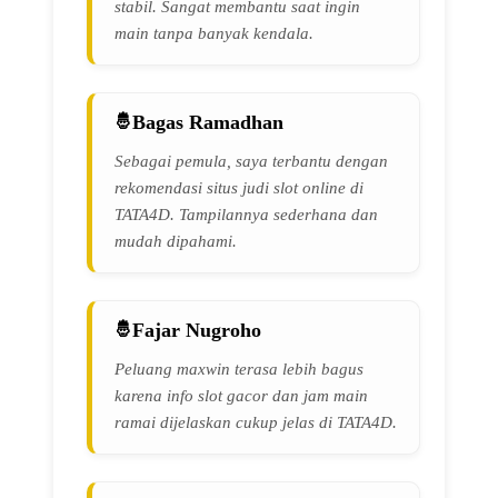
stabil. Sangat membantu saat ingin
main tanpa banyak kendala.
Bagas Ramadhan
Sebagai pemula, saya terbantu dengan
rekomendasi situs judi slot online di
TATA4D. Tampilannya sederhana dan
mudah dipahami.
Fajar Nugroho
Peluang maxwin terasa lebih bagus
karena info slot gacor dan jam main
ramai dijelaskan cukup jelas di TATA4D.