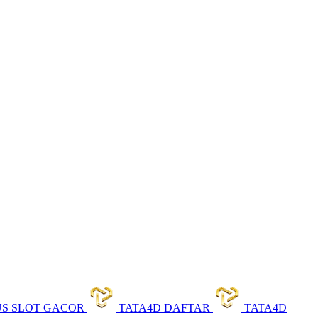
US SLOT GACOR
TATA4D DAFTAR
TATA4D