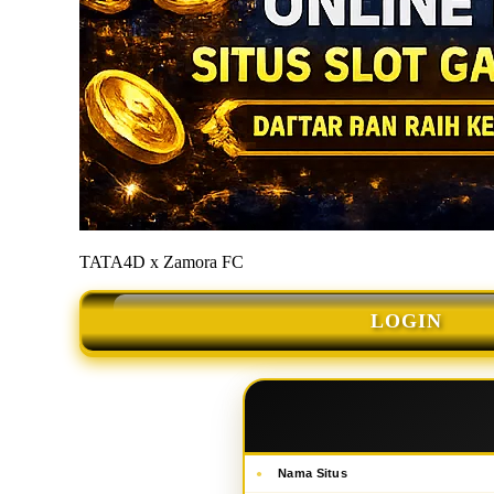
TATA4D x Zamora FC
LOGIN
Nama Situs