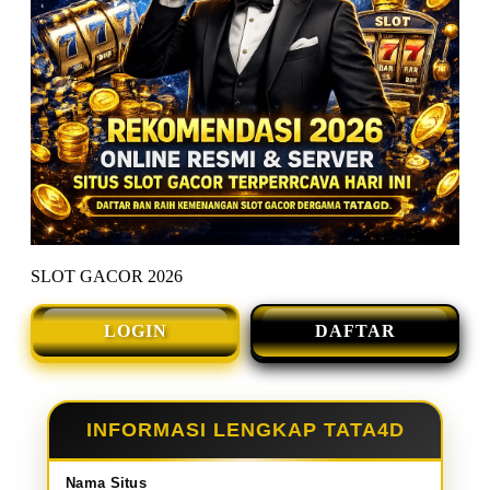
SLOT GACOR 2026
LOGIN
DAFTAR
INFORMASI LENGKAP TATA4D
Nama Situs