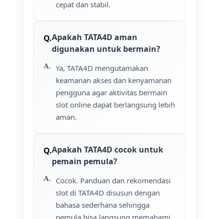
cepat dan stabil.
Apakah TATA4D aman
digunakan untuk bermain?
Ya, TATA4D mengutamakan
keamanan akses dan kenyamanan
pengguna agar aktivitas bermain
slot online dapat berlangsung lebih
aman.
Apakah TATA4D cocok untuk
pemain pemula?
Cocok. Panduan dan rekomendasi
slot di TATA4D disusun dengan
bahasa sederhana sehingga
pemula bisa langsung memahami