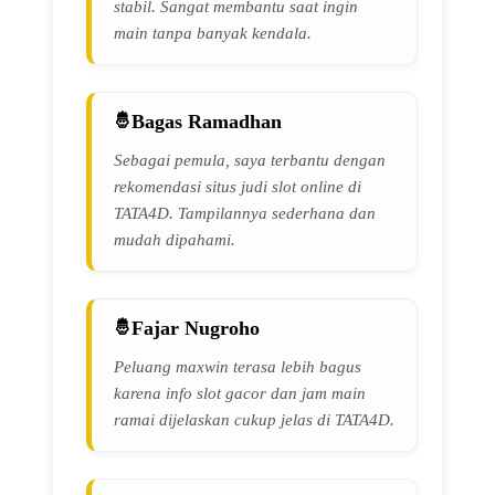
stabil. Sangat membantu saat ingin
main tanpa banyak kendala.
Bagas Ramadhan
Sebagai pemula, saya terbantu dengan
rekomendasi situs judi slot online di
TATA4D. Tampilannya sederhana dan
mudah dipahami.
Fajar Nugroho
Peluang maxwin terasa lebih bagus
karena info slot gacor dan jam main
ramai dijelaskan cukup jelas di TATA4D.