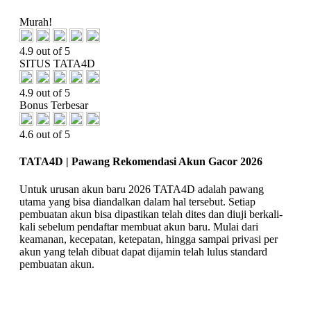
Murah!
4.9 out of 5
SITUS TATA4D
4.9 out of 5
Bonus Terbesar
4.6 out of 5
TATA4D | Pawang Rekomendasi Akun Gacor 2026
Untuk urusan akun baru 2026 TATA4D adalah pawang
utama yang bisa diandalkan dalam hal tersebut. Setiap
pembuatan akun bisa dipastikan telah dites dan diuji berkali-
kali sebelum pendaftar membuat akun baru. Mulai dari
keamanan, kecepatan, ketepatan, hingga sampai privasi per
akun yang telah dibuat dapat dijamin telah lulus standard
pembuatan akun.