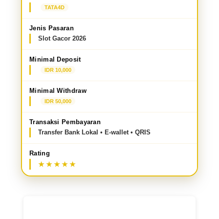
TATA4D
Jenis Pasaran
Slot Gacor 2026
Minimal Deposit
IDR 10,000
Minimal Withdraw
IDR 50,000
Transaksi Pembayaran
Transfer Bank Lokal • E-wallet • QRIS
Rating