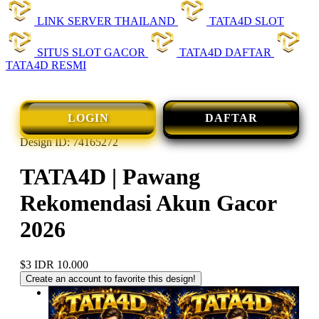
LINK SERVER THAILAND
TATA4D SLOT
SITUS SLOT GACOR
TATA4D DAFTAR
TATA4D RESMI
LOGIN
DAFTAR
Design ID: 74165272
TATA4D | Pawang
Rekomendasi Akun Gacor
2026
$3
IDR 10.000
Create an account to favorite this design!