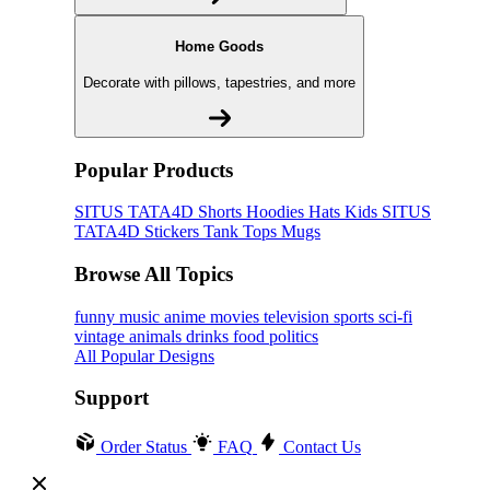
Home Goods
Decorate with pillows, tapestries, and more
Popular Products
SITUS TATA4D
Shorts
Hoodies
Hats
Kids SITUS
TATA4D
Stickers
Tank Tops
Mugs
Browse All Topics
funny
music
anime
movies
television
sports
sci-fi
vintage
animals
drinks
food
politics
All Popular Designs
Support
Order Status
FAQ
Contact Us