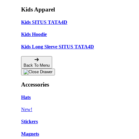
Kids Apparel
Kids SITUS TATA4D
Kids Hoodie
Kids Long Sleeve SITUS TATA4D
Back To Menu
Accessories
Hats
New!
Stickers
Magnets