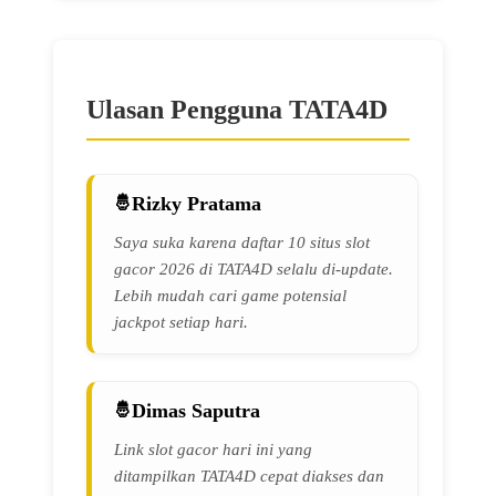
Ulasan Pengguna TATA4D
Rizky Pratama
Saya suka karena daftar 10 situs slot
gacor 2026 di TATA4D selalu di-update.
Lebih mudah cari game potensial
jackpot setiap hari.
Dimas Saputra
Link slot gacor hari ini yang
ditampilkan TATA4D cepat diakses dan