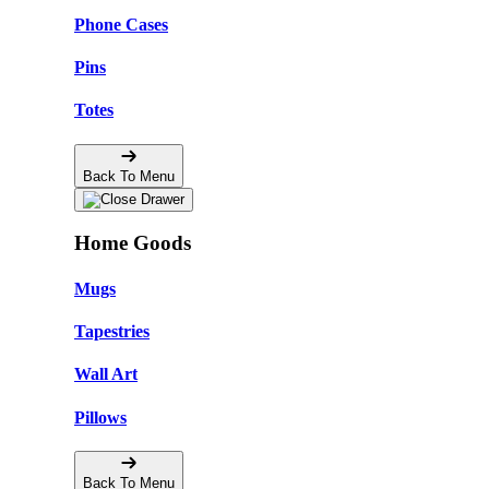
Phone Cases
Pins
Totes
Back To Menu
Home Goods
Mugs
Tapestries
Wall Art
Pillows
Back To Menu