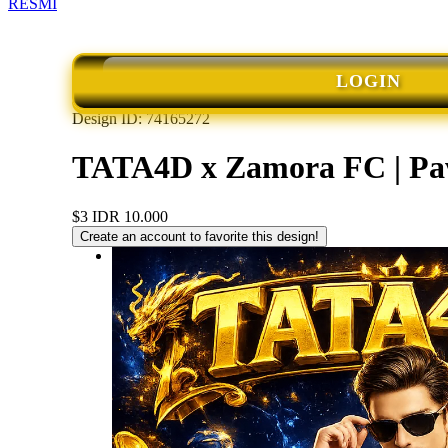
RESMI
LOGIN
Design ID: 74165272
TATA4D x Zamora FC | Pa
$3
IDR 10.000
Create an account to favorite this design!