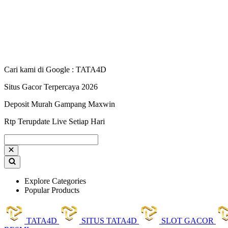
Cari kami di Google : TATA4D
Situs Gacor Terpercaya 2026
Deposit Murah Gampang Maxwin
Rtp Terupdate Live Setiap Hari
Explore Categories
Popular Products
TATA4D
SITUS TATA4D
SLOT GACOR