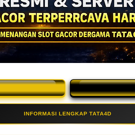
INFORMASI LENGKAP TATA4D