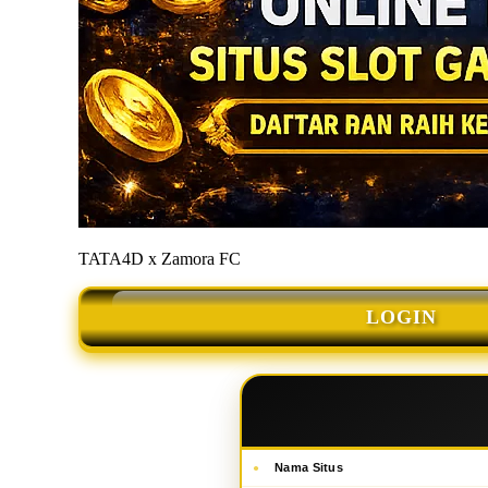
TATA4D x Zamora FC
LOGIN
Nama Situs