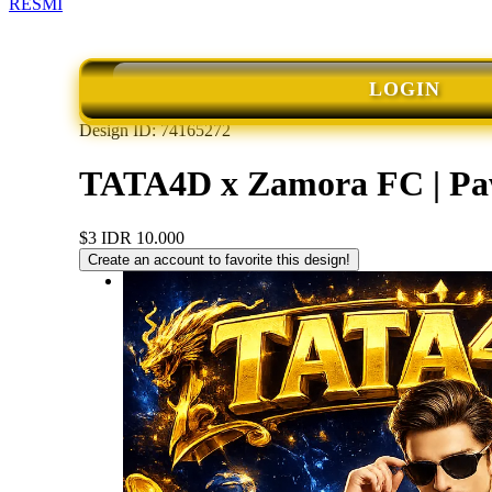
RESMI
LOGIN
Design ID: 74165272
TATA4D x Zamora FC | Pa
$3
IDR 10.000
Create an account to favorite this design!