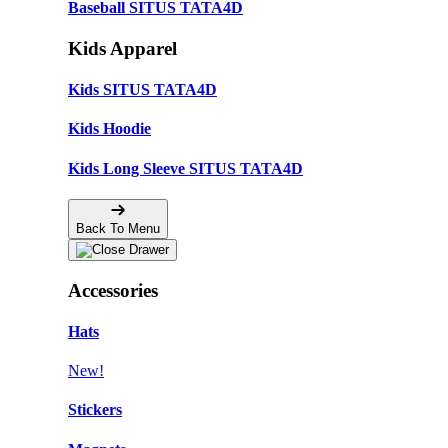
Baseball SITUS TATA4D
Kids Apparel
Kids SITUS TATA4D
Kids Hoodie
Kids Long Sleeve SITUS TATA4D
Back To Menu
Accessories
Hats
New!
Stickers