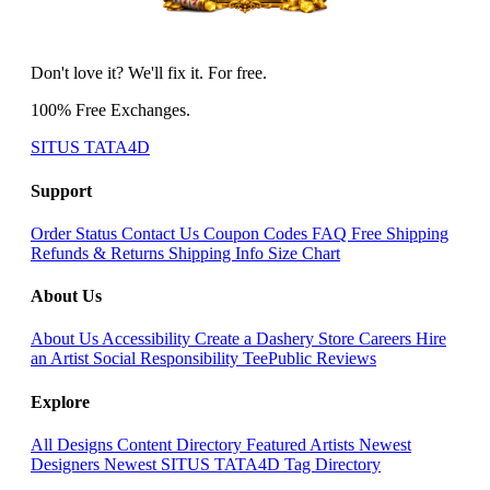
Don't love it? We'll fix it. For free.
100% Free Exchanges.
SITUS TATA4D
Support
Order Status
Contact Us
Coupon Codes
FAQ
Free Shipping
Refunds & Returns
Shipping Info
Size Chart
About Us
About Us
Accessibility
Create a Dashery Store
Careers
Hire
an Artist
Social Responsibility
TeePublic Reviews
Explore
All Designs
Content Directory
Featured Artists
Newest
Designers
Newest SITUS TATA4D
Tag Directory