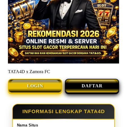
TATA4D x Zamora FC
LOGIN
DAFTAR
INFORMASI LENGKAP TATA4D
Nama Situs