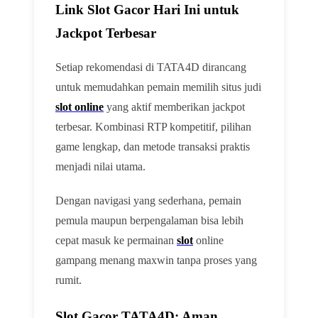
Link Slot Gacor Hari Ini untuk
Jackpot Terbesar
Setiap rekomendasi di TATA4D dirancang
untuk memudahkan pemain memilih situs judi
slot online
yang aktif memberikan jackpot
terbesar. Kombinasi RTP kompetitif, pilihan
game lengkap, dan metode transaksi praktis
menjadi nilai utama.
Dengan navigasi yang sederhana, pemain
pemula maupun berpengalaman bisa lebih
cepat masuk ke permainan
slot
online
gampang menang maxwin tanpa proses yang
rumit.
Slot Gacor TATA4D: Aman,