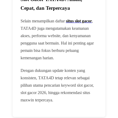
Cepat, dan Terpercaya
Selain menampilkan daftar
situs slot gacor
,
TATA4D juga mengutamakan keamanan
akses, performa website, dan kenyamanan
pengguna saat bermain. Hal ini penting agar
pemain bisa fokus berburu peluang
kemenangan harian.
Dengan dukungan update konten yang
konsisten, TATA4D tetap relevan sebagai
pilihan utama pencarian keyword slot gacor,
slot gacor 2026, hingga rekomendasi situs
maxwin terpercaya.