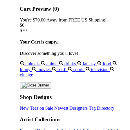
Cart Preview (0)
You're
$70.00
Away from
FREE US Shipping!
$0
$70
Your Cart is empty...
Discover something you'll love!
animals
anime
drinks
fantasy
food
funny
movies
sci-fi
sports
television
vintage
Shop Designs
New Tees on Sale
Newest Designers
Tag Directory
Artist Collections