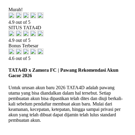
Murah!
4.9 out of 5
SITUS TATA4D
4.9 out of 5
Bonus Terbesar
4.6 out of 5
TATA4D x Zamora FC | Pawang Rekomendasi Akun
Gacor 2026
Untuk urusan akun baru 2026 TATA4D adalah pawang
utama yang bisa diandalkan dalam hal tersebut. Setiap
pembuatan akun bisa dipastikan telah dites dan diuji berkali-
kali sebelum pendaftar membuat akun baru. Mulai dari
keamanan, kecepatan, ketepatan, hingga sampai privasi per
akun yang telah dibuat dapat dijamin telah lulus standard
pembuatan akun.