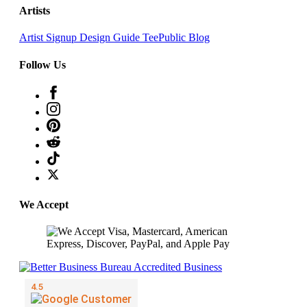
Artists
Artist Signup
Design Guide
TeePublic Blog
Follow Us
We Accept