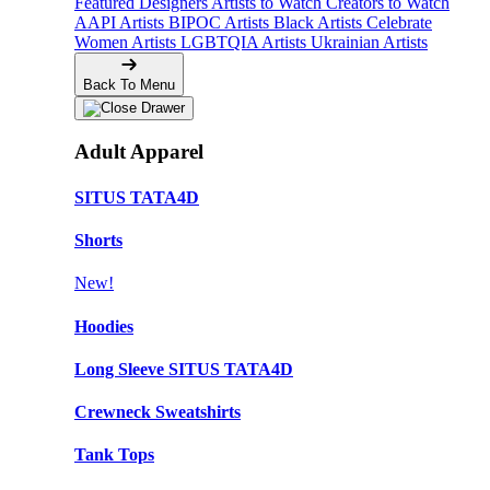
Featured Designers
Artists to Watch
Creators to Watch
AAPI Artists
BIPOC Artists
Black Artists
Celebrate
Women Artists
LGBTQIA Artists
Ukrainian Artists
Back To Menu
Adult Apparel
SITUS TATA4D
Shorts
New!
Hoodies
Long Sleeve SITUS TATA4D
Crewneck Sweatshirts
Tank Tops