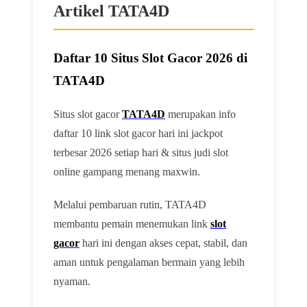
Artikel TATA4D
Daftar 10 Situs Slot Gacor 2026 di
TATA4D
Situs slot gacor
TATA4D
merupakan info
daftar 10 link slot gacor hari ini jackpot
terbesar 2026 setiap hari & situs judi slot
online gampang menang maxwin.
Melalui pembaruan rutin, TATA4D
membantu pemain menemukan link
slot
gacor
hari ini dengan akses cepat, stabil, dan
aman untuk pengalaman bermain yang lebih
nyaman.