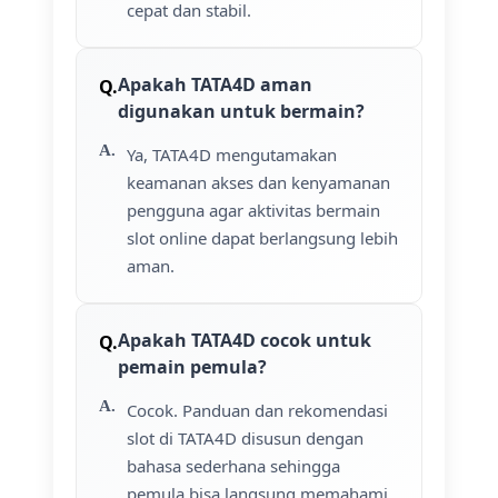
cepat dan stabil.
Apakah TATA4D aman
digunakan untuk bermain?
Ya, TATA4D mengutamakan
keamanan akses dan kenyamanan
pengguna agar aktivitas bermain
slot online dapat berlangsung lebih
aman.
Apakah TATA4D cocok untuk
pemain pemula?
Cocok. Panduan dan rekomendasi
slot di TATA4D disusun dengan
bahasa sederhana sehingga
pemula bisa langsung memahami