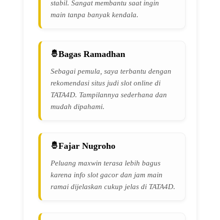
stabil. Sangat membantu saat ingin
main tanpa banyak kendala.
Bagas Ramadhan
Sebagai pemula, saya terbantu dengan
rekomendasi situs judi slot online di
TATA4D. Tampilannya sederhana dan
mudah dipahami.
Fajar Nugroho
Peluang maxwin terasa lebih bagus
karena info slot gacor dan jam main
ramai dijelaskan cukup jelas di TATA4D.