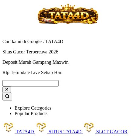
Cari kami di Google : TATA4D
Situs Gacor Terpercaya 2026
Deposit Murah Gampang Maxwin
Rtp Terupdate Live Setiap Hari
Explore Categories
Popular Products
TATA4D
SITUS TATA4D
SLOT GACOR