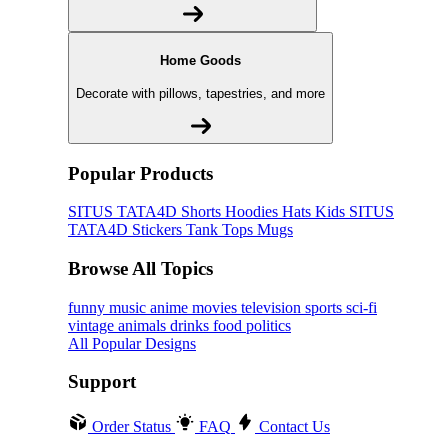
Home Goods
Decorate with pillows, tapestries, and more
Popular Products
SITUS TATA4D
Shorts
Hoodies
Hats
Kids SITUS
TATA4D
Stickers
Tank Tops
Mugs
Browse All Topics
funny
music
anime
movies
television
sports
sci-fi
vintage
animals
drinks
food
politics
All Popular Designs
Support
Order Status
FAQ
Contact Us