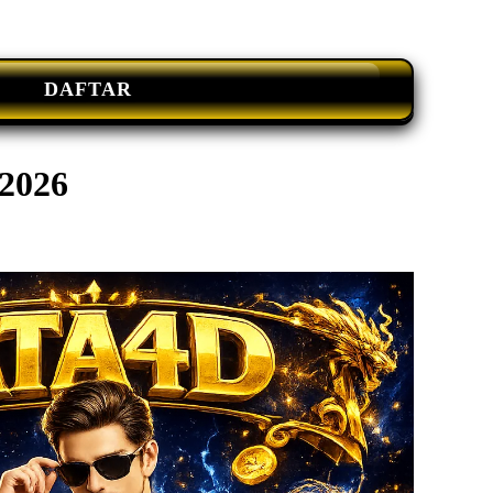
DAFTAR
2026