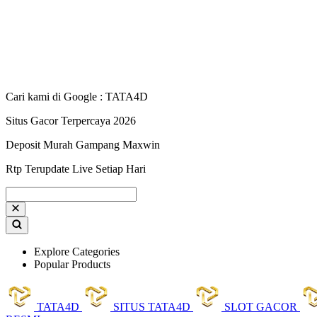
Cari kami di Google : TATA4D
Situs Gacor Terpercaya 2026
Deposit Murah Gampang Maxwin
Rtp Terupdate Live Setiap Hari
Explore Categories
Popular Products
TATA4D
SITUS TATA4D
SLOT GACOR