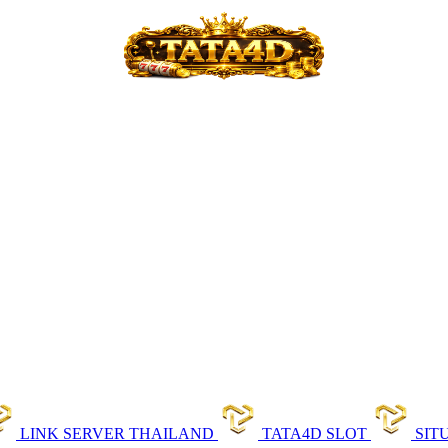
LINK SERVER THAILAND
TATA4D SLOT
SIT