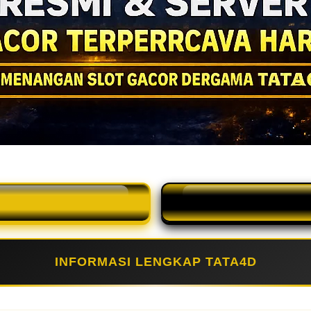
INFORMASI LENGKAP TATA4D