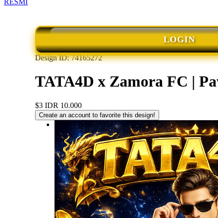
RESMI
LOGIN
Design ID: 74165272
TATA4D x Zamora FC | Pa
$3
IDR 10.000
Create an account to favorite this design!