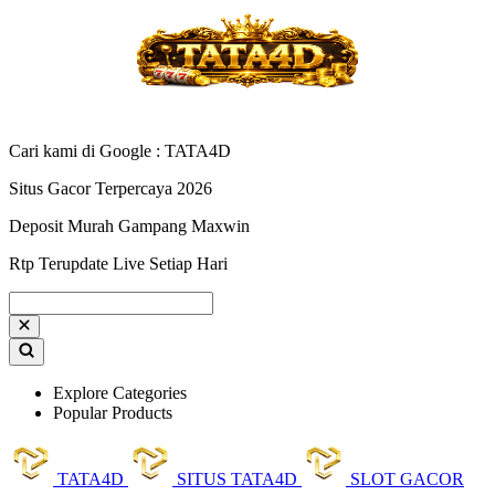
Cari kami di Google : TATA4D
Situs Gacor Terpercaya 2026
Deposit Murah Gampang Maxwin
Rtp Terupdate Live Setiap Hari
Explore Categories
Popular Products
TATA4D
SITUS TATA4D
SLOT GACOR