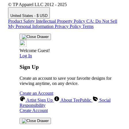
© TP Apparel LLC 2012 - 2025
United States - $ USD
Product Safety
Intellectual Property Policy
CA: Do Not Sell
My Personal Information
Privacy Policy
Terms
Welcome Guest!
Log In
Sign Up
Create an account to save your favorite designs for
viewing anytime, on any device.
Create an Account
Artist Sign Up
About TeePublic
Social
Responsibility
Create Account