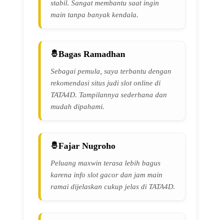
stabil. Sangat membantu saat ingin
main tanpa banyak kendala.
Bagas Ramadhan
Sebagai pemula, saya terbantu dengan
rekomendasi situs judi slot online di
TATA4D. Tampilannya sederhana dan
mudah dipahami.
Fajar Nugroho
Peluang maxwin terasa lebih bagus
karena info slot gacor dan jam main
ramai dijelaskan cukup jelas di TATA4D.