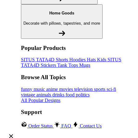
Home Goods
Decorate with pillows, tapestries, and more
Popular Products
SITUS TATA4D
Shorts
Hoodies
Hats
Kids SITUS
TATA4D
Stickers
Tank Tops
Mugs
Browse All Topics
funny
music
anime
movies
television
sports
sci-fi
vintage
animals
drinks
food
politics
All Popular Designs
Support
Order Status
FAQ
Contact Us