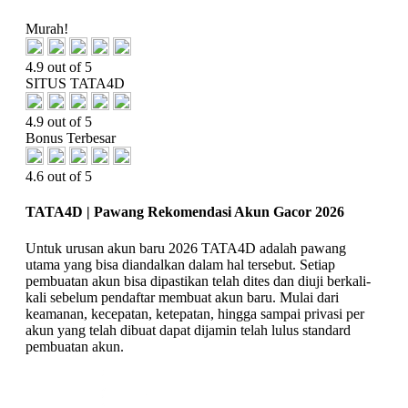
Murah!
4.9 out of 5
SITUS TATA4D
4.9 out of 5
Bonus Terbesar
4.6 out of 5
TATA4D | Pawang Rekomendasi Akun Gacor 2026
Untuk urusan akun baru 2026 TATA4D adalah pawang
utama yang bisa diandalkan dalam hal tersebut. Setiap
pembuatan akun bisa dipastikan telah dites dan diuji berkali-
kali sebelum pendaftar membuat akun baru. Mulai dari
keamanan, kecepatan, ketepatan, hingga sampai privasi per
akun yang telah dibuat dapat dijamin telah lulus standard
pembuatan akun.