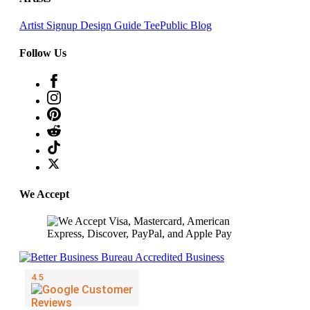
Artist Signup
Design Guide
TeePublic Blog
Follow Us
We Accept