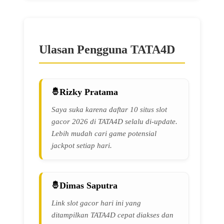
Ulasan Pengguna TATA4D
Rizky Pratama
Saya suka karena daftar 10 situs slot
gacor 2026 di TATA4D selalu di-update.
Lebih mudah cari game potensial
jackpot setiap hari.
Dimas Saputra
Link slot gacor hari ini yang
ditampilkan TATA4D cepat diakses dan