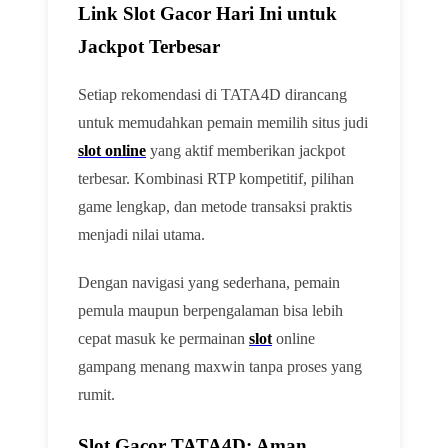
Link Slot Gacor Hari Ini untuk
Jackpot Terbesar
Setiap rekomendasi di TATA4D dirancang
untuk memudahkan pemain memilih situs judi
slot online
yang aktif memberikan jackpot
terbesar. Kombinasi RTP kompetitif, pilihan
game lengkap, dan metode transaksi praktis
menjadi nilai utama.
Dengan navigasi yang sederhana, pemain
pemula maupun berpengalaman bisa lebih
cepat masuk ke permainan
slot
online
gampang menang maxwin tanpa proses yang
rumit.
Slot Gacor TATA4D: Aman,