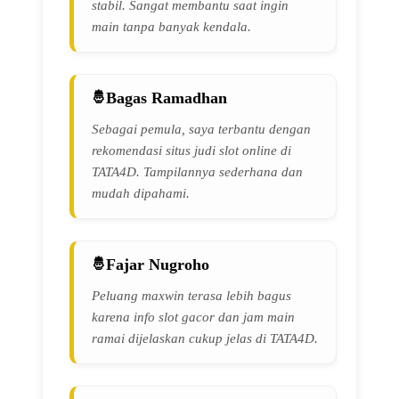
stabil. Sangat membantu saat ingin
main tanpa banyak kendala.
Bagas Ramadhan
Sebagai pemula, saya terbantu dengan
rekomendasi situs judi slot online di
TATA4D. Tampilannya sederhana dan
mudah dipahami.
Fajar Nugroho
Peluang maxwin terasa lebih bagus
karena info slot gacor dan jam main
ramai dijelaskan cukup jelas di TATA4D.