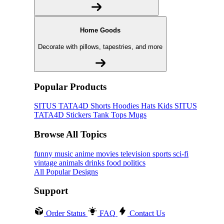
Home Goods
Decorate with pillows, tapestries, and more
Popular Products
SITUS TATA4D
Shorts
Hoodies
Hats
Kids SITUS
TATA4D
Stickers
Tank Tops
Mugs
Browse All Topics
funny
music
anime
movies
television
sports
sci-fi
vintage
animals
drinks
food
politics
All Popular Designs
Support
Order Status
FAQ
Contact Us