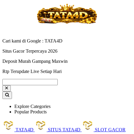
Cari kami di Google : TATA4D
Situs Gacor Terpercaya 2026
Deposit Murah Gampang Maxwin
Rtp Terupdate Live Setiap Hari
Explore Categories
Popular Products
TATA4D
SITUS TATA4D
SLOT GACOR