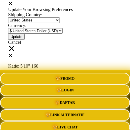
Update Your Browsing Preferences
Shipping Country:
Currency:
Cancel
Katie:
5'10"
160
PROMO
Select your person:
Male
Female
LOGIN
Height
Short
Med
Tall
DAFTAR
Weight
Slim
Avg
Heavy
LINK ALTERNATIF
View Size Chart
LIVE CHAT