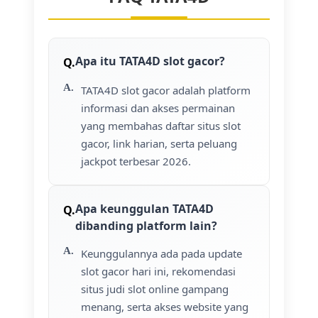
Apa itu TATA4D slot gacor?
TATA4D slot gacor adalah platform
informasi dan akses permainan
yang membahas daftar situs slot
gacor, link harian, serta peluang
jackpot terbesar 2026.
Apa keunggulan TATA4D
dibanding platform lain?
Keunggulannya ada pada update
slot gacor hari ini, rekomendasi
situs judi slot online gampang
menang, serta akses website yang