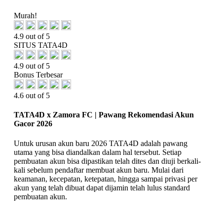
Murah!
4.9 out of 5
SITUS TATA4D
4.9 out of 5
Bonus Terbesar
4.6 out of 5
TATA4D x Zamora FC | Pawang Rekomendasi Akun
Gacor 2026
Untuk urusan akun baru 2026 TATA4D adalah pawang
utama yang bisa diandalkan dalam hal tersebut. Setiap
pembuatan akun bisa dipastikan telah dites dan diuji berkali-
kali sebelum pendaftar membuat akun baru. Mulai dari
keamanan, kecepatan, ketepatan, hingga sampai privasi per
akun yang telah dibuat dapat dijamin telah lulus standard
pembuatan akun.