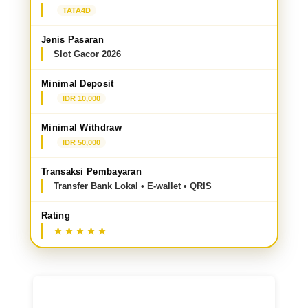
TATA4D
Jenis Pasaran
Slot Gacor 2026
Minimal Deposit
IDR 10,000
Minimal Withdraw
IDR 50,000
Transaksi Pembayaran
Transfer Bank Lokal • E-wallet • QRIS
Rating