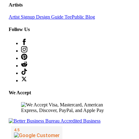
Artists
Artist Signup
Design Guide
TeePublic Blog
Follow Us
We Accept