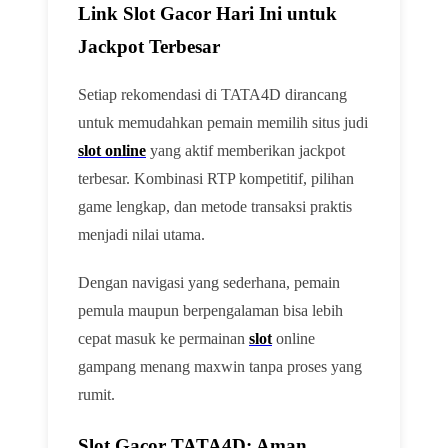
Link Slot Gacor Hari Ini untuk
Jackpot Terbesar
Setiap rekomendasi di TATA4D dirancang
untuk memudahkan pemain memilih situs judi
slot online
yang aktif memberikan jackpot
terbesar. Kombinasi RTP kompetitif, pilihan
game lengkap, dan metode transaksi praktis
menjadi nilai utama.
Dengan navigasi yang sederhana, pemain
pemula maupun berpengalaman bisa lebih
cepat masuk ke permainan
slot
online
gampang menang maxwin tanpa proses yang
rumit.
Slot Gacor TATA4D: Aman,