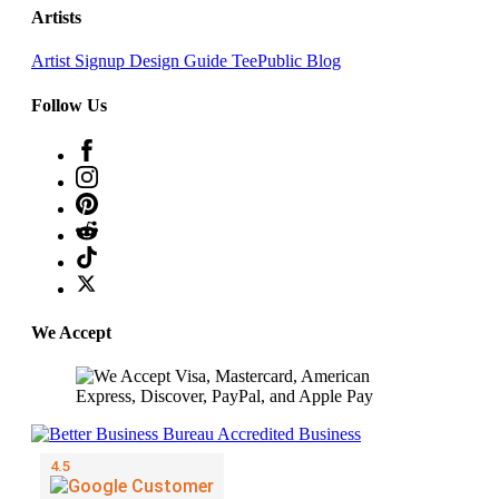
Artists
Artist Signup
Design Guide
TeePublic Blog
Follow Us
We Accept