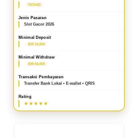
TATA4D
Jenis Pasaran
Slot Gacor 2026
Minimal Deposit
IDR 10,000
Minimal Withdraw
IDR 50,000
Transaksi Pembayaran
Transfer Bank Lokal • E-wallet • QRIS
Rating