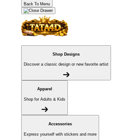
Back To Menu
Shop Designs
Discover a classic design or new favorite artist
Apparel
Shop for Adults & Kids
Accessories
Express yourself with stickers and more