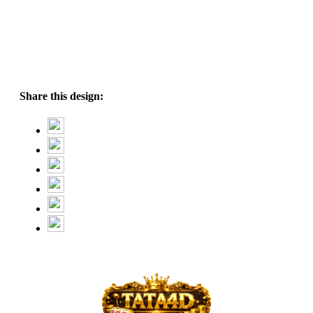
Share this design: