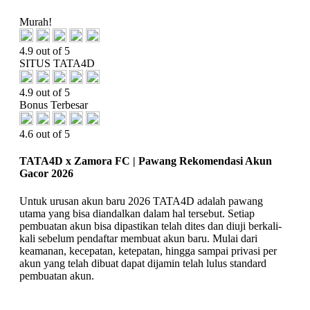
Murah!
4.9 out of 5
SITUS TATA4D
4.9 out of 5
Bonus Terbesar
4.6 out of 5
TATA4D x Zamora FC | Pawang Rekomendasi Akun
Gacor 2026
Untuk urusan akun baru 2026 TATA4D adalah pawang
utama yang bisa diandalkan dalam hal tersebut. Setiap
pembuatan akun bisa dipastikan telah dites dan diuji berkali-
kali sebelum pendaftar membuat akun baru. Mulai dari
keamanan, kecepatan, ketepatan, hingga sampai privasi per
akun yang telah dibuat dapat dijamin telah lulus standard
pembuatan akun.