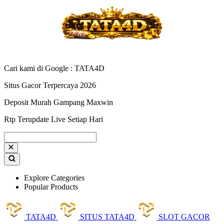
Cari kami di Google : TATA4D
Situs Gacor Terpercaya 2026
Deposit Murah Gampang Maxwin
Rtp Terupdate Live Setiap Hari
Explore Categories
Popular Products
TATA4D
SITUS TATA4D
SLOT GACOR