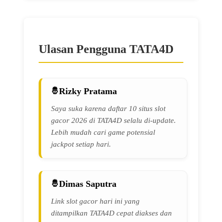
Ulasan Pengguna TATA4D
Rizky Pratama
Saya suka karena daftar 10 situs slot
gacor 2026 di TATA4D selalu di-update.
Lebih mudah cari game potensial
jackpot setiap hari.
Dimas Saputra
Link slot gacor hari ini yang
ditampilkan TATA4D cepat diakses dan