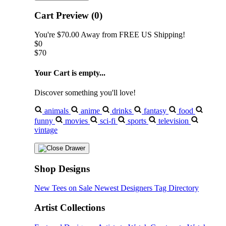
Cart Preview (0)
You're
$70.00
Away from
FREE US Shipping!
$0
$70
Your Cart is empty...
Discover something you'll love!
animals
anime
drinks
fantasy
food
funny
movies
sci-fi
sports
television
vintage
Shop Designs
New Tees on Sale
Newest Designers
Tag Directory
Artist Collections