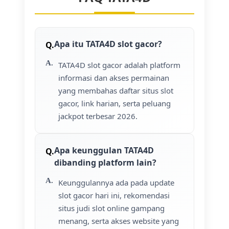
Apa itu TATA4D slot gacor?
TATA4D slot gacor adalah platform
informasi dan akses permainan
yang membahas daftar situs slot
gacor, link harian, serta peluang
jackpot terbesar 2026.
Apa keunggulan TATA4D
dibanding platform lain?
Keunggulannya ada pada update
slot gacor hari ini, rekomendasi
situs judi slot online gampang
menang, serta akses website yang