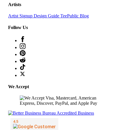
Artists
Artist Signup
Design Guide
TeePublic Blog
Follow Us
We Accept