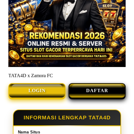
TATA4D x Zamora FC
LOGIN
DAFTAR
INFORMASI LENGKAP TATA4D
Nama Situs