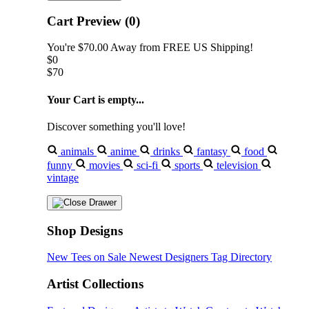
Cart Preview (0)
You're
$70.00
Away from
FREE US Shipping!
$0
$70
Your Cart is empty...
Discover something you'll love!
animals
anime
drinks
fantasy
food
funny
movies
sci-fi
sports
television
vintage
Shop Designs
New Tees on Sale
Newest Designers
Tag Directory
Artist Collections