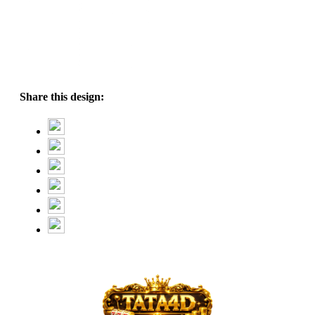
Share this design: