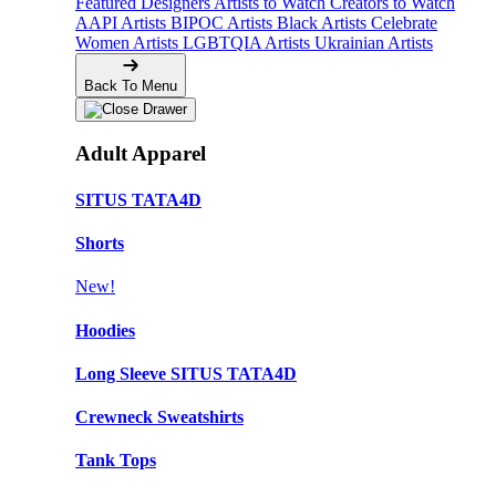
Featured Designers
Artists to Watch
Creators to Watch
AAPI Artists
BIPOC Artists
Black Artists
Celebrate
Women Artists
LGBTQIA Artists
Ukrainian Artists
Back To Menu
Adult Apparel
SITUS TATA4D
Shorts
New!
Hoodies
Long Sleeve SITUS TATA4D
Crewneck Sweatshirts
Tank Tops