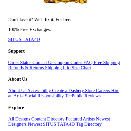
Don't love it? We'll fix it. For free.
100% Free Exchanges.
SITUS TATA4D
Support
Order Status
Contact Us
Coupon Codes
FAQ
Free Shipping
Refunds & Returns
Shipping Info
Size Chart
About Us
About Us
Accessibility
Create a Dashery Store
Careers
Hire
an Artist
Social Responsibility
TeePublic Reviews
Explore
All Designs
Content Directory
Featured Artists
Newest
Designers
Newest SITUS TATA4D
Tag Directory