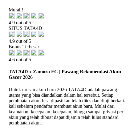
Murah!
4.9 out of 5
SITUS TATA4D
4.9 out of 5
Bonus Terbesar
4.6 out of 5
TATA4D x Zamora FC | Pawang Rekomendasi Akun
Gacor 2026
Untuk urusan akun baru 2026 TATA4D adalah pawang
utama yang bisa diandalkan dalam hal tersebut. Setiap
pembuatan akun bisa dipastikan telah dites dan diuji berkali-
kali sebelum pendaftar membuat akun baru. Mulai dari
keamanan, kecepatan, ketepatan, hingga sampai privasi per
akun yang telah dibuat dapat dijamin telah lulus standard
pembuatan akun.