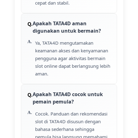
cepat dan stabil.
Apakah TATA4D aman
digunakan untuk bermain?
Ya, TATA4D mengutamakan
keamanan akses dan kenyamanan
pengguna agar aktivitas bermain
slot online dapat berlangsung lebih
aman.
Apakah TATA4D cocok untuk
pemain pemula?
Cocok. Panduan dan rekomendasi
slot di TATA4D disusun dengan
bahasa sederhana sehingga
pemula bisa langsung memahami