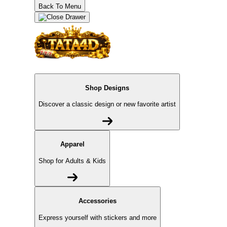
Back To Menu
Shop Designs
Discover a classic design or new favorite artist
Apparel
Shop for Adults & Kids
Accessories
Express yourself with stickers and more