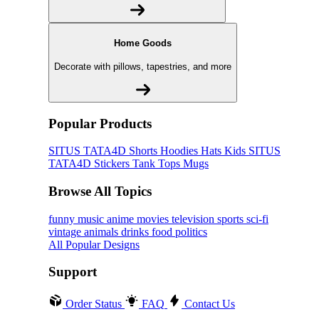
Home Goods
Decorate with pillows, tapestries, and more
Popular Products
SITUS TATA4D
Shorts
Hoodies
Hats
Kids SITUS
TATA4D
Stickers
Tank Tops
Mugs
Browse All Topics
funny
music
anime
movies
television
sports
sci-fi
vintage
animals
drinks
food
politics
All Popular Designs
Support
Order Status
FAQ
Contact Us