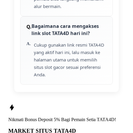
alur bermain.
Bagaimana cara mengakses
link slot TATA4D hari ini?
Cukup gunakan link resmi TATA4D
yang aktif hari ini, lalu masuk ke
halaman utama untuk memilih
situs slot gacor sesuai preferensi
Anda.
Nikmati
Bonus Deposit 5%
Bagi Pemain Setia
TATA4D!
MARKET SITUS TATA4D