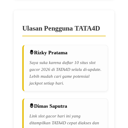
Ulasan Pengguna TATA4D
Rizky Pratama
Saya suka karena daftar 10 situs slot
gacor 2026 di TATA4D selalu di-update.
Lebih mudah cari game potensial
jackpot setiap hari.
Dimas Saputra
Link slot gacor hari ini yang
ditampilkan TATA4D cepat diakses dan