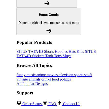
Home Goods
Decorate with pillows, tapestries, and more
Popular Products
SITUS TATA4D
Shorts
Hoodies
Hats
Kids SITUS
TATA4D
Stickers
Tank Tops
Mugs
Browse All Topics
funny
music
anime
movies
television
sports
sci-fi
vintage
animals
drinks
food
politics
All Popular Designs
Support
Order Status
FAQ
Contact Us