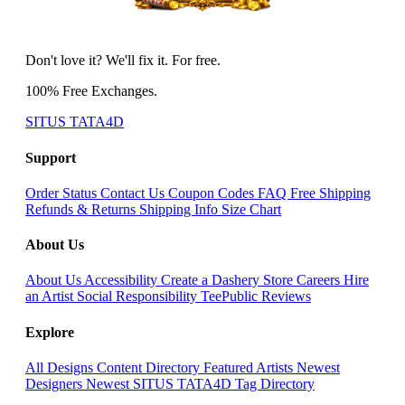
Don't love it? We'll fix it. For free.
100% Free Exchanges.
SITUS TATA4D
Support
Order Status
Contact Us
Coupon Codes
FAQ
Free Shipping
Refunds & Returns
Shipping Info
Size Chart
About Us
About Us
Accessibility
Create a Dashery Store
Careers
Hire
an Artist
Social Responsibility
TeePublic Reviews
Explore
All Designs
Content Directory
Featured Artists
Newest
Designers
Newest SITUS TATA4D
Tag Directory