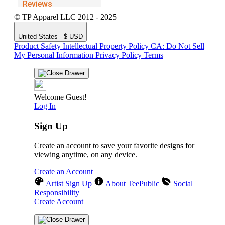
© TP Apparel LLC 2012 - 2025
United States - $ USD
Product Safety
Intellectual Property Policy
CA: Do Not Sell
My Personal Information
Privacy Policy
Terms
Welcome Guest!
Log In
Sign Up
Create an account to save your favorite designs for
viewing anytime, on any device.
Create an Account
Artist Sign Up
About TeePublic
Social
Responsibility
Create Account