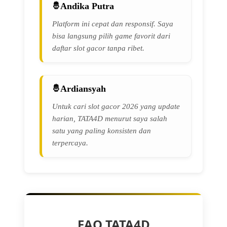
Andika Putra
Platform ini cepat dan responsif. Saya
bisa langsung pilih game favorit dari
daftar slot gacor tanpa ribet.
Ardiansyah
Untuk cari slot gacor 2026 yang update
harian, TATA4D menurut saya salah
satu yang paling konsisten dan
terpercaya.
FAQ TATA4D