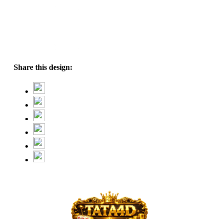
Share this design: