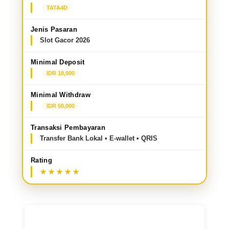
TATA4D
Jenis Pasaran
Slot Gacor 2026
Minimal Deposit
IDR 10,000
Minimal Withdraw
IDR 50,000
Transaksi Pembayaran
Transfer Bank Lokal • E-wallet • QRIS
Rating