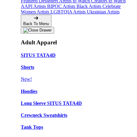
Featured Designers
Artists to Watch
Creators to Watch
AAPI Artists
BIPOC Artists
Black Artists
Celebrate
Women Artists
LGBTQIA Artists
Ukrainian Artists
Back To Menu
Adult Apparel
SITUS TATA4D
Shorts
New!
Hoodies
Long Sleeve SITUS TATA4D
Crewneck Sweatshirts
Tank Tops