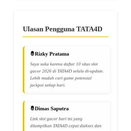
Ulasan Pengguna TATA4D
Rizky Pratama
Saya suka karena daftar 10 situs slot
gacor 2026 di TATA4D selalu di-update.
Lebih mudah cari game potensial
jackpot setiap hari.
Dimas Saputra
Link slot gacor hari ini yang
ditampilkan TATA4D cepat diakses dan