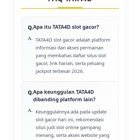
Apa itu TATA4D slot gacor?
TATA4D slot gacor adalah platform
informasi dan akses permainan
yang membahas daftar situs slot
gacor, link harian, serta peluang
jackpot terbesar 2026.
Apa keunggulan TATA4D
dibanding platform lain?
Keunggulannya ada pada update
slot gacor hari ini, rekomendasi
situs judi slot online gampang
menang, serta akses website yang