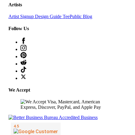
Artists
Artist Signup
Design Guide
TeePublic Blog
Follow Us
We Accept