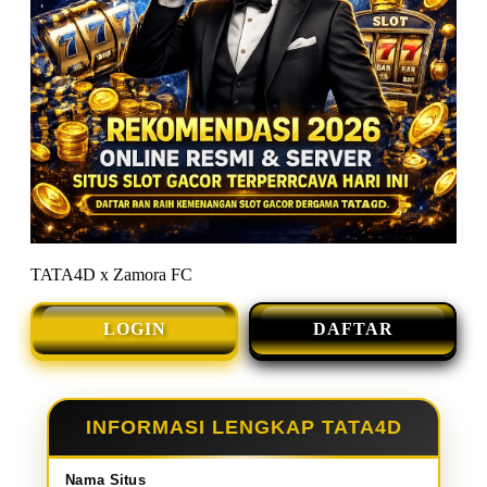
TATA4D x Zamora FC
LOGIN
DAFTAR
INFORMASI LENGKAP TATA4D
Nama Situs