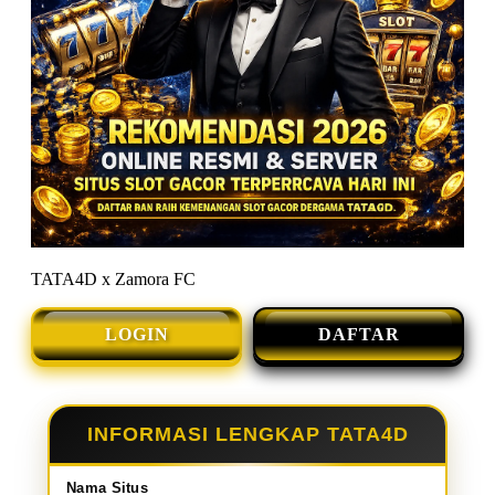
TATA4D x Zamora FC
LOGIN
DAFTAR
INFORMASI LENGKAP TATA4D
Nama Situs