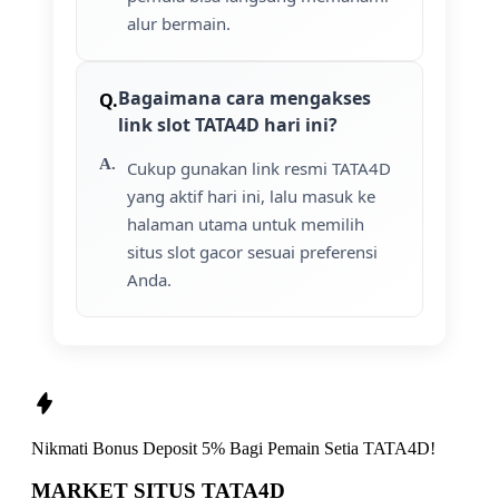
alur bermain.
Bagaimana cara mengakses
link slot TATA4D hari ini?
Cukup gunakan link resmi TATA4D
yang aktif hari ini, lalu masuk ke
halaman utama untuk memilih
situs slot gacor sesuai preferensi
Anda.
Nikmati
Bonus Deposit 5%
Bagi Pemain Setia
TATA4D!
MARKET SITUS TATA4D