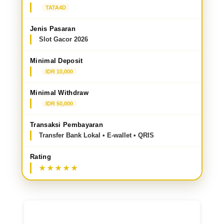
TATA4D
Jenis Pasaran
Slot Gacor 2026
Minimal Deposit
IDR 10,000
Minimal Withdraw
IDR 50,000
Transaksi Pembayaran
Transfer Bank Lokal • E-wallet • QRIS
Rating