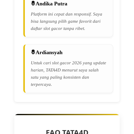
Andika Putra
Platform ini cepat dan responsif. Saya
bisa langsung pilih game favorit dari
daftar slot gacor tanpa ribet.
Ardiansyah
Untuk cari slot gacor 2026 yang update
harian, TATA4D menurut saya salah
satu yang paling konsisten dan
terpercaya.
FAQ TATA4D