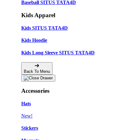
Baseball SITUS TATA4D
Kids Apparel
Kids SITUS TATA4D
Kids Hoodie
Kids Long Sleeve SITUS TATA4D
Back To Menu
Accessories
Hats
New!
Stickers