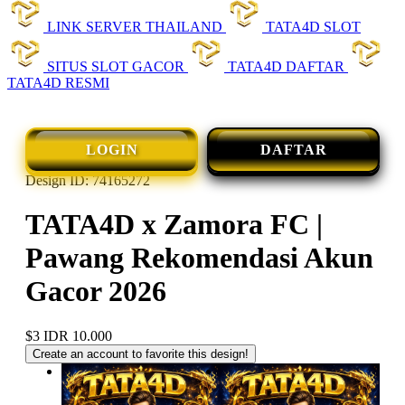
LINK SERVER THAILAND
TATA4D SLOT
SITUS SLOT GACOR
TATA4D DAFTAR
TATA4D RESMI
LOGIN
DAFTAR
Design ID: 74165272
TATA4D x Zamora FC |
Pawang Rekomendasi Akun
Gacor 2026
$3
IDR 10.000
Create an account to favorite this design!