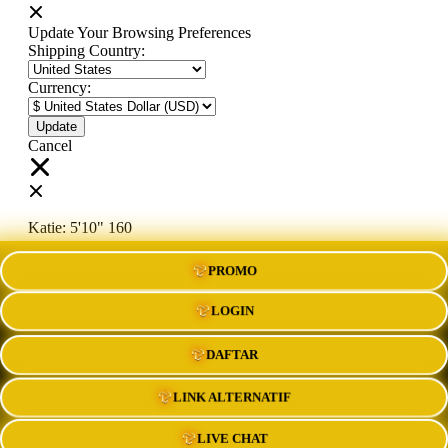
Update Your Browsing Preferences
Shipping Country:
Currency:
Cancel
Katie:
5'10"
160
PROMO
Select your person:
Male
Female
LOGIN
Height
Short
Med
Tall
DAFTAR
Weight
Slim
Avg
Heavy
LINK ALTERNATIF
View Size Chart
LIVE CHAT