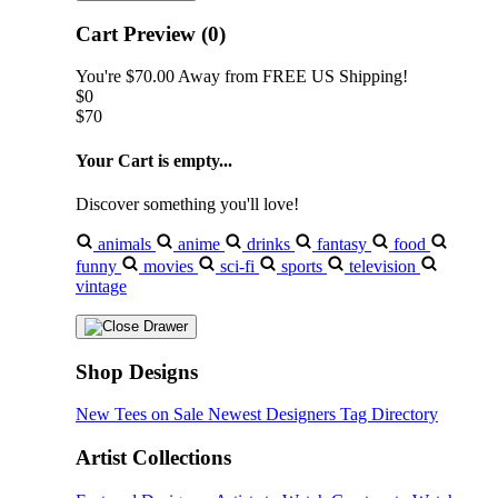
Cart Preview (0)
You're
$70.00
Away from
FREE US Shipping!
$0
$70
Your Cart is empty...
Discover something you'll love!
animals
anime
drinks
fantasy
food
funny
movies
sci-fi
sports
television
vintage
Shop Designs
New Tees on Sale
Newest Designers
Tag Directory
Artist Collections