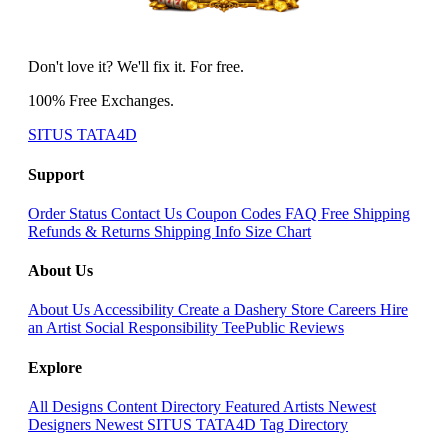
Don't love it? We'll fix it. For free.
100% Free Exchanges.
SITUS TATA4D
Support
Order Status
Contact Us
Coupon Codes
FAQ
Free Shipping
Refunds & Returns
Shipping Info
Size Chart
About Us
About Us
Accessibility
Create a Dashery Store
Careers
Hire
an Artist
Social Responsibility
TeePublic Reviews
Explore
All Designs
Content Directory
Featured Artists
Newest
Designers
Newest SITUS TATA4D
Tag Directory