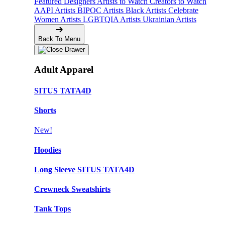
Featured Designers
Artists to Watch
Creators to Watch
AAPI Artists
BIPOC Artists
Black Artists
Celebrate
Women Artists
LGBTQIA Artists
Ukrainian Artists
Back To Menu
Adult Apparel
SITUS TATA4D
Shorts
New!
Hoodies
Long Sleeve SITUS TATA4D
Crewneck Sweatshirts
Tank Tops