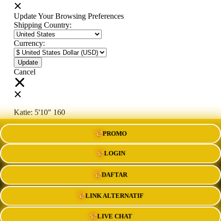
Update Your Browsing Preferences
Shipping Country:
Currency:
Cancel
Katie:
5'10"
160
PROMO
Select your person:
Male
Female
LOGIN
Height
Short
Med
Tall
DAFTAR
Weight
Slim
Avg
Heavy
LINK ALTERNATIF
View Size Chart
LIVE CHAT