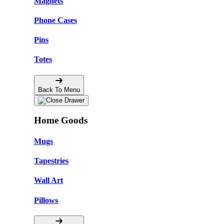
Magnets
Phone Cases
Pins
Totes
Back To Menu
Home Goods
Mugs
Tapestries
Wall Art
Pillows