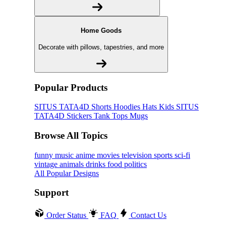
Home Goods
Decorate with pillows, tapestries, and more
Popular Products
SITUS TATA4D
Shorts
Hoodies
Hats
Kids SITUS
TATA4D
Stickers
Tank Tops
Mugs
Browse All Topics
funny
music
anime
movies
television
sports
sci-fi
vintage
animals
drinks
food
politics
All Popular Designs
Support
Order Status
FAQ
Contact Us