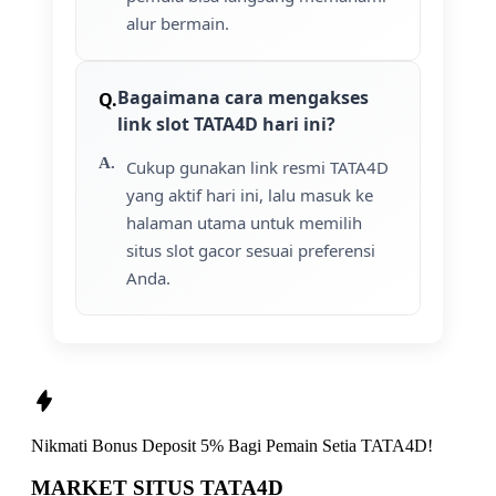
alur bermain.
Bagaimana cara mengakses
link slot TATA4D hari ini?
Cukup gunakan link resmi TATA4D
yang aktif hari ini, lalu masuk ke
halaman utama untuk memilih
situs slot gacor sesuai preferensi
Anda.
Nikmati
Bonus Deposit 5%
Bagi Pemain Setia
TATA4D!
MARKET SITUS TATA4D