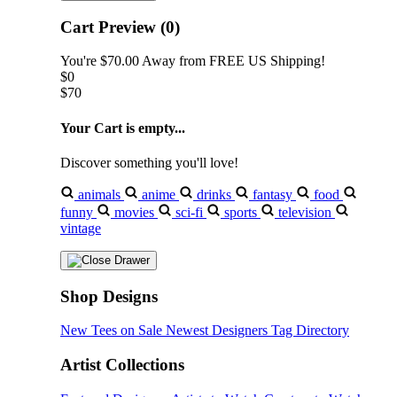
Cart Preview (0)
You're
$70.00
Away from
FREE US Shipping!
$0
$70
Your Cart is empty...
Discover something you'll love!
animals
anime
drinks
fantasy
food
funny
movies
sci-fi
sports
television
vintage
Shop Designs
New Tees on Sale
Newest Designers
Tag Directory
Artist Collections