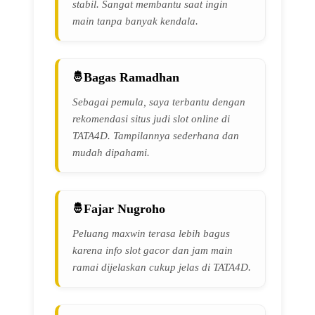
stabil. Sangat membantu saat ingin
main tanpa banyak kendala.
Bagas Ramadhan
Sebagai pemula, saya terbantu dengan
rekomendasi situs judi slot online di
TATA4D. Tampilannya sederhana dan
mudah dipahami.
Fajar Nugroho
Peluang maxwin terasa lebih bagus
karena info slot gacor dan jam main
ramai dijelaskan cukup jelas di TATA4D.