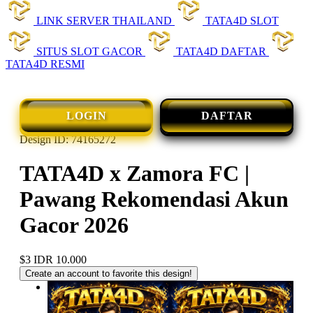
LINK SERVER THAILAND
TATA4D SLOT
SITUS SLOT GACOR
TATA4D DAFTAR
TATA4D RESMI
LOGIN
DAFTAR
Design ID: 74165272
TATA4D x Zamora FC |
Pawang Rekomendasi Akun
Gacor 2026
$3
IDR 10.000
Create an account to favorite this design!