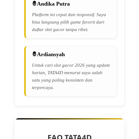
Andika Putra
Platform ini cepat dan responsif. Saya
bisa langsung pilih game favorit dari
daftar slot gacor tanpa ribet.
Ardiansyah
Untuk cari slot gacor 2026 yang update
harian, TATA4D menurut saya salah
satu yang paling konsisten dan
terpercaya.
FAQ TATA4D