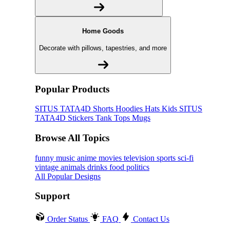
Home Goods
Decorate with pillows, tapestries, and more
Popular Products
SITUS TATA4D
Shorts
Hoodies
Hats
Kids SITUS
TATA4D
Stickers
Tank Tops
Mugs
Browse All Topics
funny
music
anime
movies
television
sports
sci-fi
vintage
animals
drinks
food
politics
All Popular Designs
Support
Order Status
FAQ
Contact Us