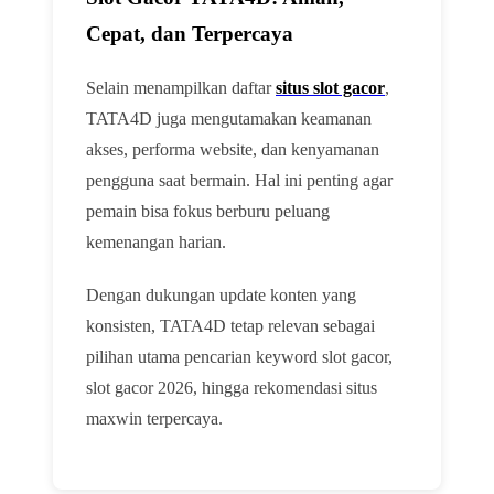
Cepat, dan Terpercaya
Selain menampilkan daftar
situs slot gacor
,
TATA4D juga mengutamakan keamanan
akses, performa website, dan kenyamanan
pengguna saat bermain. Hal ini penting agar
pemain bisa fokus berburu peluang
kemenangan harian.
Dengan dukungan update konten yang
konsisten, TATA4D tetap relevan sebagai
pilihan utama pencarian keyword slot gacor,
slot gacor 2026, hingga rekomendasi situs
maxwin terpercaya.