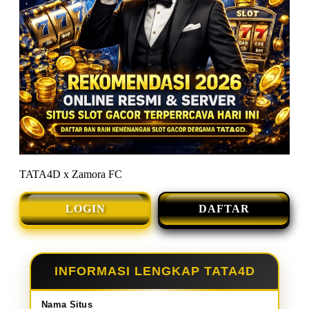
TATA4D x Zamora FC
LOGIN
DAFTAR
INFORMASI LENGKAP TATA4D
Nama Situs