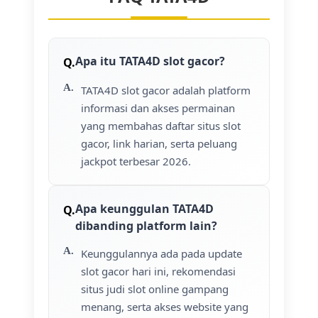
Apa itu TATA4D slot gacor?
TATA4D slot gacor adalah platform
informasi dan akses permainan
yang membahas daftar situs slot
gacor, link harian, serta peluang
jackpot terbesar 2026.
Apa keunggulan TATA4D
dibanding platform lain?
Keunggulannya ada pada update
slot gacor hari ini, rekomendasi
situs judi slot online gampang
menang, serta akses website yang