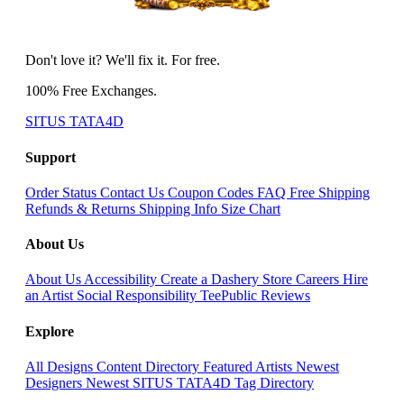
Don't love it? We'll fix it. For free.
100% Free Exchanges.
SITUS TATA4D
Support
Order Status
Contact Us
Coupon Codes
FAQ
Free Shipping
Refunds & Returns
Shipping Info
Size Chart
About Us
About Us
Accessibility
Create a Dashery Store
Careers
Hire
an Artist
Social Responsibility
TeePublic Reviews
Explore
All Designs
Content Directory
Featured Artists
Newest
Designers
Newest SITUS TATA4D
Tag Directory