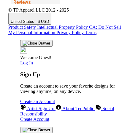
© TP Apparel LLC 2012 - 2025
United States - $ USD
Product Safety
Intellectual Property Policy
CA: Do Not Sell
My Personal Information
Privacy Policy
Terms
Welcome Guest!
Log In
Sign Up
Create an account to save your favorite designs for
viewing anytime, on any device.
Create an Account
Artist Sign Up
About TeePublic
Social
Responsibility
Create Account