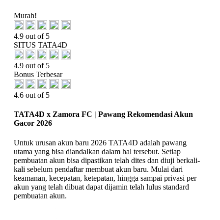
Murah!
4.9 out of 5
SITUS TATA4D
4.9 out of 5
Bonus Terbesar
4.6 out of 5
TATA4D x Zamora FC | Pawang Rekomendasi Akun
Gacor 2026
Untuk urusan akun baru 2026 TATA4D adalah pawang
utama yang bisa diandalkan dalam hal tersebut. Setiap
pembuatan akun bisa dipastikan telah dites dan diuji berkali-
kali sebelum pendaftar membuat akun baru. Mulai dari
keamanan, kecepatan, ketepatan, hingga sampai privasi per
akun yang telah dibuat dapat dijamin telah lulus standard
pembuatan akun.