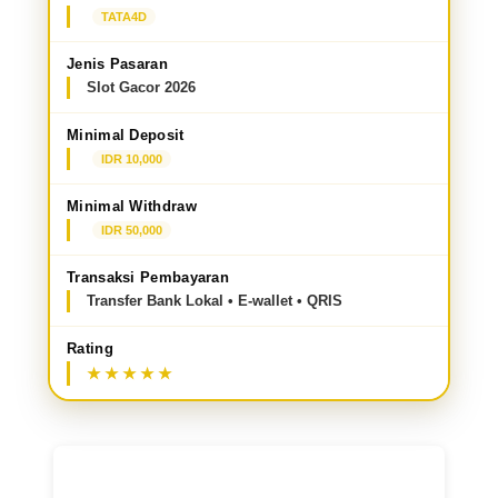
TATA4D
Jenis Pasaran
Slot Gacor 2026
Minimal Deposit
IDR 10,000
Minimal Withdraw
IDR 50,000
Transaksi Pembayaran
Transfer Bank Lokal • E-wallet • QRIS
Rating