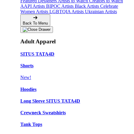
Featured Designers
Artists to Watch
Creators to Watch
AAPI Artists
BIPOC Artists
Black Artists
Celebrate
Women Artists
LGBTQIA Artists
Ukrainian Artists
Back To Menu
Adult Apparel
SITUS TATA4D
Shorts
New!
Hoodies
Long Sleeve SITUS TATA4D
Crewneck Sweatshirts
Tank Tops