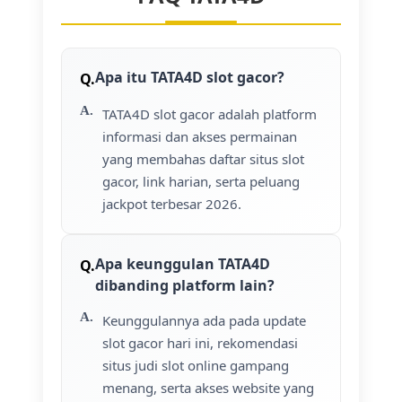
Apa itu TATA4D slot gacor?
TATA4D slot gacor adalah platform
informasi dan akses permainan
yang membahas daftar situs slot
gacor, link harian, serta peluang
jackpot terbesar 2026.
Apa keunggulan TATA4D
dibanding platform lain?
Keunggulannya ada pada update
slot gacor hari ini, rekomendasi
situs judi slot online gampang
menang, serta akses website yang