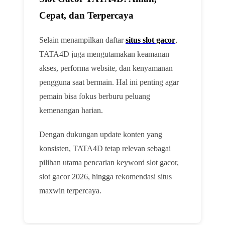
Cepat, dan Terpercaya
Selain menampilkan daftar
situs slot gacor
,
TATA4D juga mengutamakan keamanan
akses, performa website, dan kenyamanan
pengguna saat bermain. Hal ini penting agar
pemain bisa fokus berburu peluang
kemenangan harian.
Dengan dukungan update konten yang
konsisten, TATA4D tetap relevan sebagai
pilihan utama pencarian keyword slot gacor,
slot gacor 2026, hingga rekomendasi situs
maxwin terpercaya.