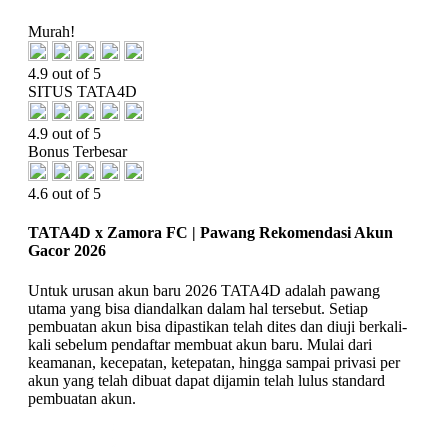
Murah!
4.9 out of 5
SITUS TATA4D
4.9 out of 5
Bonus Terbesar
4.6 out of 5
TATA4D x Zamora FC | Pawang Rekomendasi Akun
Gacor 2026
Untuk urusan akun baru 2026 TATA4D adalah pawang
utama yang bisa diandalkan dalam hal tersebut. Setiap
pembuatan akun bisa dipastikan telah dites dan diuji berkali-
kali sebelum pendaftar membuat akun baru. Mulai dari
keamanan, kecepatan, ketepatan, hingga sampai privasi per
akun yang telah dibuat dapat dijamin telah lulus standard
pembuatan akun.