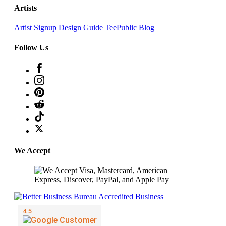
Artists
Artist Signup
Design Guide
TeePublic Blog
Follow Us
We Accept