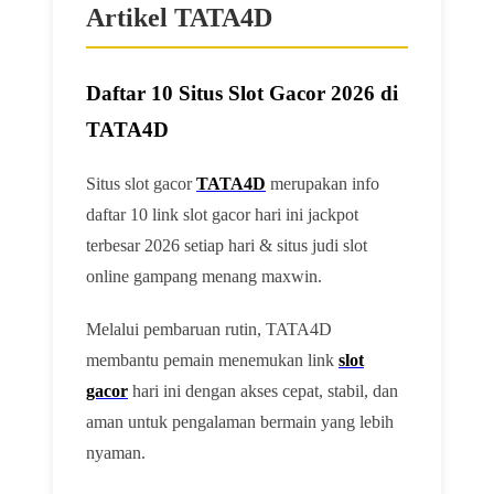
Artikel TATA4D
Daftar 10 Situs Slot Gacor 2026 di
TATA4D
Situs slot gacor
TATA4D
merupakan info
daftar 10 link slot gacor hari ini jackpot
terbesar 2026 setiap hari & situs judi slot
online gampang menang maxwin.
Melalui pembaruan rutin, TATA4D
membantu pemain menemukan link
slot
gacor
hari ini dengan akses cepat, stabil, dan
aman untuk pengalaman bermain yang lebih
nyaman.