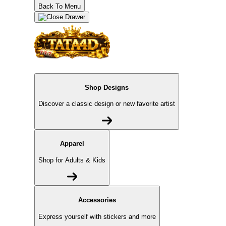
Back To Menu
Shop Designs
Discover a classic design or new favorite artist
Apparel
Shop for Adults & Kids
Accessories
Express yourself with stickers and more