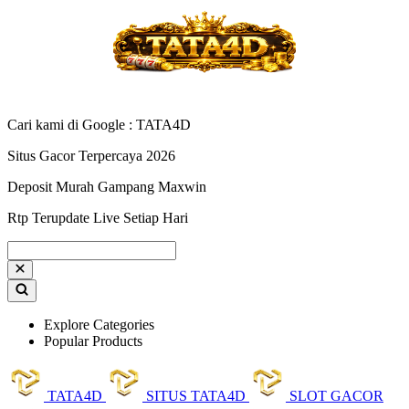
Cari kami di Google : TATA4D
Situs Gacor Terpercaya 2026
Deposit Murah Gampang Maxwin
Rtp Terupdate Live Setiap Hari
Explore Categories
Popular Products
TATA4D
SITUS TATA4D
SLOT GACOR