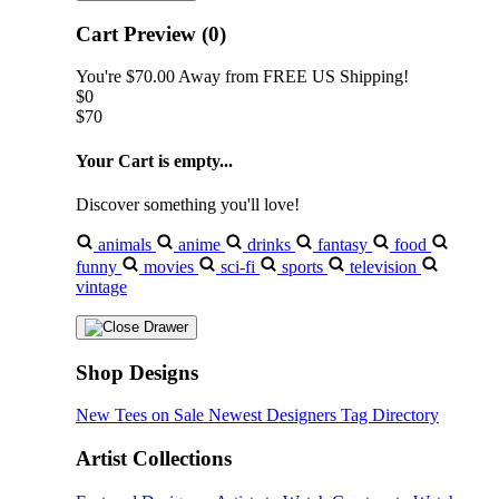
Cart Preview (0)
You're
$70.00
Away from
FREE US Shipping!
$0
$70
Your Cart is empty...
Discover something you'll love!
animals
anime
drinks
fantasy
food
funny
movies
sci-fi
sports
television
vintage
Shop Designs
New Tees on Sale
Newest Designers
Tag Directory
Artist Collections