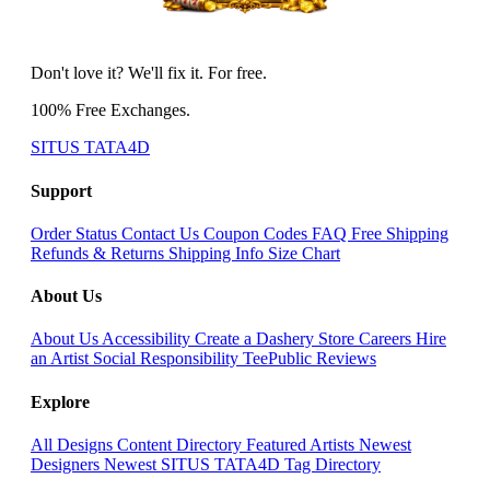
Don't love it? We'll fix it. For free.
100% Free Exchanges.
SITUS TATA4D
Support
Order Status
Contact Us
Coupon Codes
FAQ
Free Shipping
Refunds & Returns
Shipping Info
Size Chart
About Us
About Us
Accessibility
Create a Dashery Store
Careers
Hire
an Artist
Social Responsibility
TeePublic Reviews
Explore
All Designs
Content Directory
Featured Artists
Newest
Designers
Newest SITUS TATA4D
Tag Directory