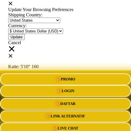
Update Your Browsing Preferences
Shipping Country:
Currency:
Cancel
Katie:
5'10"
160
PROMO
Select your person:
Male
Female
LOGIN
Height
Short
Med
Tall
DAFTAR
Weight
Slim
Avg
Heavy
LINK ALTERNATIF
View Size Chart
LIVE CHAT