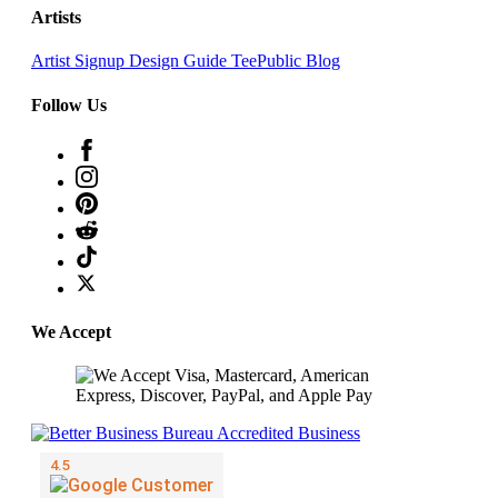
Artists
Artist Signup
Design Guide
TeePublic Blog
Follow Us
We Accept