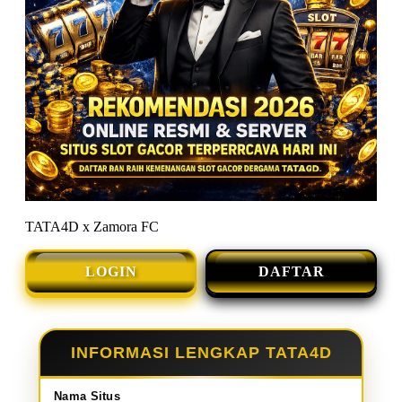
TATA4D x Zamora FC
LOGIN
DAFTAR
INFORMASI LENGKAP TATA4D
Nama Situs