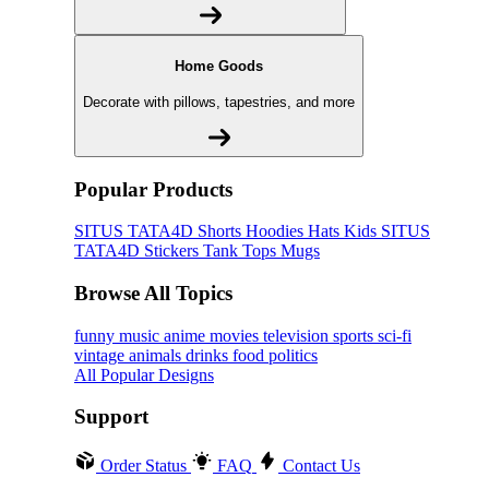
Home Goods
Decorate with pillows, tapestries, and more
Popular Products
SITUS TATA4D
Shorts
Hoodies
Hats
Kids SITUS
TATA4D
Stickers
Tank Tops
Mugs
Browse All Topics
funny
music
anime
movies
television
sports
sci-fi
vintage
animals
drinks
food
politics
All Popular Designs
Support
Order Status
FAQ
Contact Us