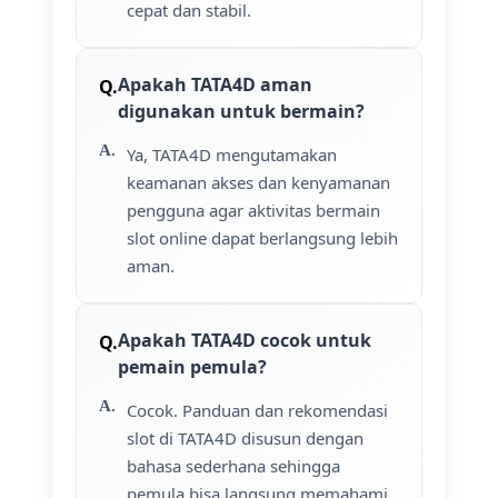
cepat dan stabil.
Apakah TATA4D aman
digunakan untuk bermain?
Ya, TATA4D mengutamakan
keamanan akses dan kenyamanan
pengguna agar aktivitas bermain
slot online dapat berlangsung lebih
aman.
Apakah TATA4D cocok untuk
pemain pemula?
Cocok. Panduan dan rekomendasi
slot di TATA4D disusun dengan
bahasa sederhana sehingga
pemula bisa langsung memahami