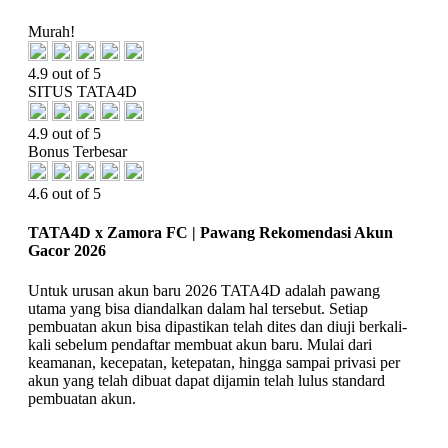
Murah!
4.9 out of 5
SITUS TATA4D
4.9 out of 5
Bonus Terbesar
4.6 out of 5
TATA4D x Zamora FC | Pawang Rekomendasi Akun
Gacor 2026
Untuk urusan akun baru 2026 TATA4D adalah pawang
utama yang bisa diandalkan dalam hal tersebut. Setiap
pembuatan akun bisa dipastikan telah dites dan diuji berkali-
kali sebelum pendaftar membuat akun baru. Mulai dari
keamanan, kecepatan, ketepatan, hingga sampai privasi per
akun yang telah dibuat dapat dijamin telah lulus standard
pembuatan akun.