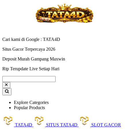
Cari kami di Google : TATA4D
Situs Gacor Terpercaya 2026
Deposit Murah Gampang Maxwin
Rtp Terupdate Live Setiap Hari
Explore Categories
Popular Products
TATA4D
SITUS TATA4D
SLOT GACOR