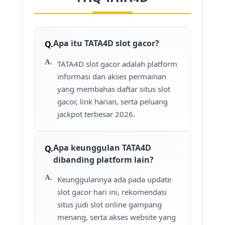
Apa itu TATA4D slot gacor?
TATA4D slot gacor adalah platform
informasi dan akses permainan
yang membahas daftar situs slot
gacor, link harian, serta peluang
jackpot terbesar 2026.
Apa keunggulan TATA4D
dibanding platform lain?
Keunggulannya ada pada update
slot gacor hari ini, rekomendasi
situs judi slot online gampang
menang, serta akses website yang