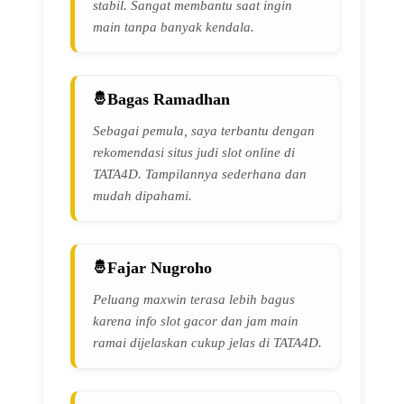
stabil. Sangat membantu saat ingin
main tanpa banyak kendala.
Bagas Ramadhan
Sebagai pemula, saya terbantu dengan
rekomendasi situs judi slot online di
TATA4D. Tampilannya sederhana dan
mudah dipahami.
Fajar Nugroho
Peluang maxwin terasa lebih bagus
karena info slot gacor dan jam main
ramai dijelaskan cukup jelas di TATA4D.