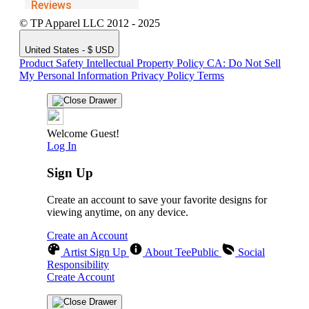
© TP Apparel LLC 2012 - 2025
United States - $ USD
Product Safety
Intellectual Property Policy
CA: Do Not Sell
My Personal Information
Privacy Policy
Terms
Welcome Guest!
Log In
Sign Up
Create an account to save your favorite designs for
viewing anytime, on any device.
Create an Account
Artist Sign Up
About TeePublic
Social
Responsibility
Create Account