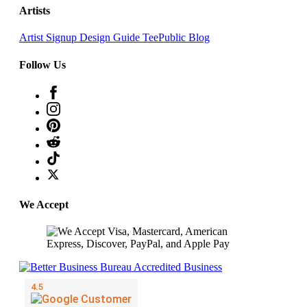
Artists
Artist Signup
Design Guide
TeePublic Blog
Follow Us
We Accept