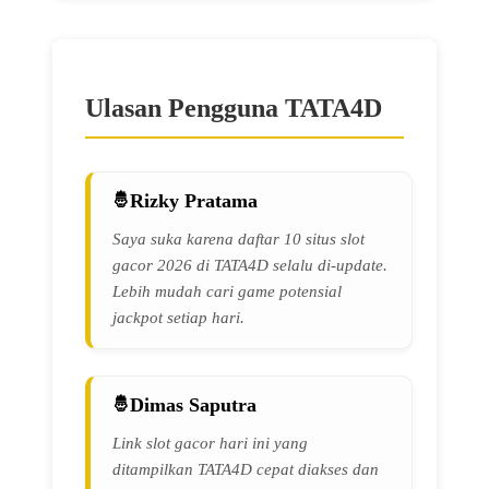
Ulasan Pengguna TATA4D
Rizky Pratama
Saya suka karena daftar 10 situs slot
gacor 2026 di TATA4D selalu di-update.
Lebih mudah cari game potensial
jackpot setiap hari.
Dimas Saputra
Link slot gacor hari ini yang
ditampilkan TATA4D cepat diakses dan