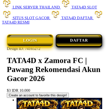
LINK SERVER THAILAND
TATA4D SLOT
SITUS SLOT GACOR
TATA4D DAFTAR
TATA4D RESMI
LOGIN
DAFTAR
Design ID: 74165272
TATA4D x Zamora FC |
Pawang Rekomendasi Akun
Gacor 2026
$3
IDR 10.000
Create an account to favorite this design!